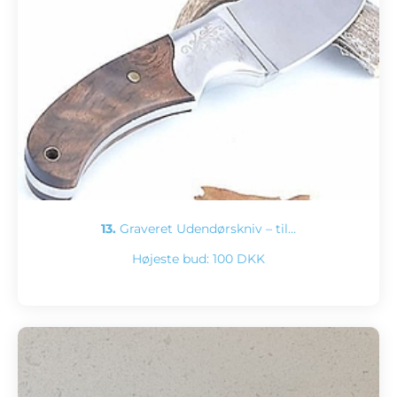
13.
Graveret Udendørskniv – til…
Højeste bud:
100 DKK