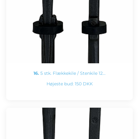
16.
5 stk. Flækkekile / Stenkile 12…
Højeste bud:
150 DKK