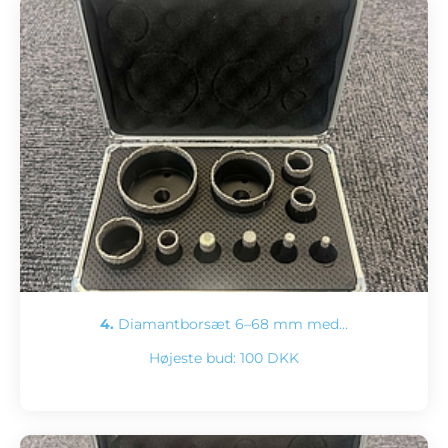
4.
Diamantborsæt 6–68 mm med…
Højeste bud:
100 DKK