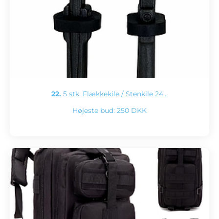
22.
5 stk. Flækkekile / Stenkile 24…
Højeste bud:
250 DKK