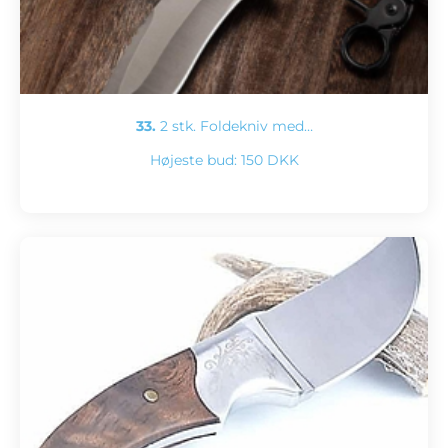
33.
2 stk. Foldekniv med…
Højeste bud:
150 DKK