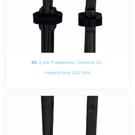
20.
5 stk. Flækkekile / Stenkile 20…
Højeste bud:
250 DKK