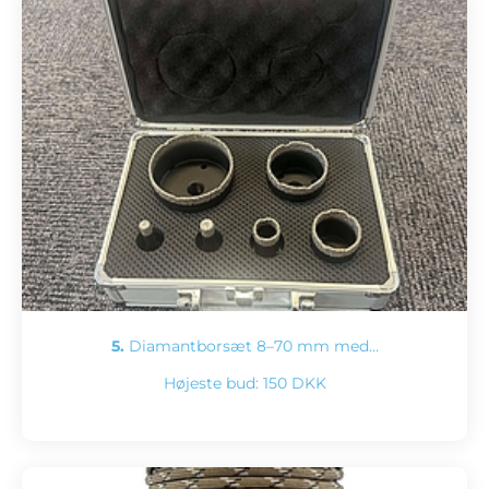
5.
Diamantborsæt 8–70 mm med…
Højeste bud:
150 DKK