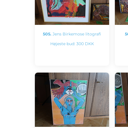
505.
Jens Birkemose litografi
5
Højeste bud:
300 DKK