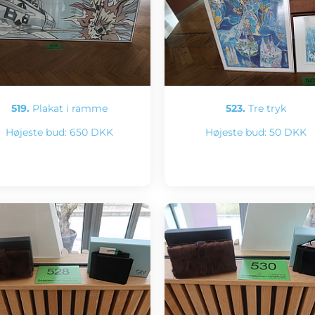
519.
Plakat i ramme
523.
Tre tryk
Højeste bud:
650 DKK
Højeste bud:
50 DKK