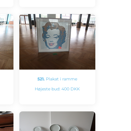
521.
Plakat i ramme
Højeste bud:
400 DKK