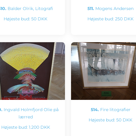
510.
Balder Olrik, Litografi
511.
Mogens Andersen
Højeste bud:
50 DKK
Højeste bud:
250 DKK
.
Ingvald Holmfjord Olie på
514.
Fire litografier
lærred
Højeste bud:
50 DKK
Højeste bud:
1.200 DKK