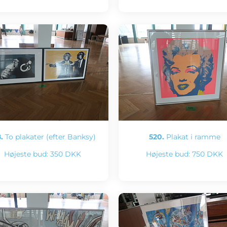
.
To plakater (efter Banksy)
520.
Plakat i ramme
Højeste bud:
350 DKK
Højeste bud:
750 DKK