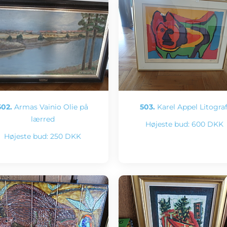
502.
Armas Vainio Olie på
503.
Karel Appel Litograf
lærred
Højeste bud:
600 DKK
Højeste bud:
250 DKK