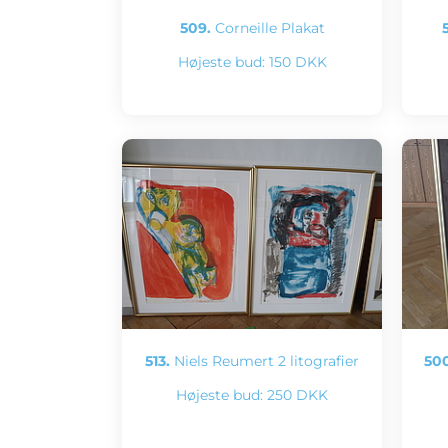
509.
Corneille Plakat
Højeste bud:
150 DKK
513.
Niels Reumert 2 litografier
500
Højeste bud:
250 DKK