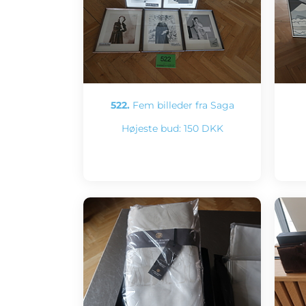
522.
Fem billeder fra Saga
Højeste bud:
150 DKK