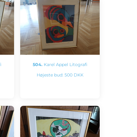
i
504.
Karel Appel Litografi
Højeste bud:
500 DKK