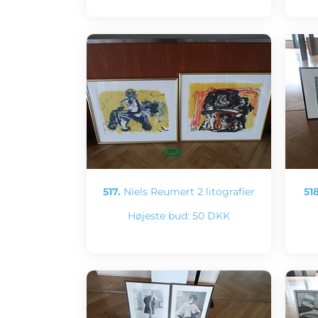
517.
Niels Reumert 2 litografier
518
Højeste bud:
50 DKK