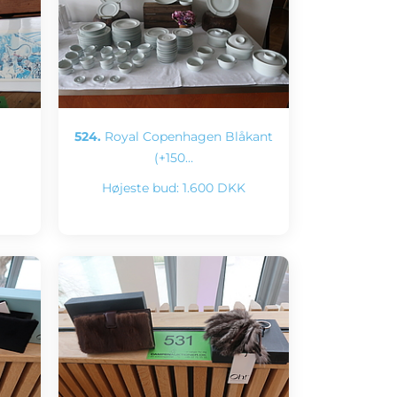
524.
Royal Copenhagen Blåkant
(+150…
Højeste bud:
1.600 DKK