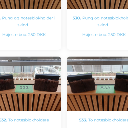
.
Pung og notesblokholder i
530.
Pung og notesblokhold
skind…
skind…
Højeste bud:
250 DKK
Højeste bud:
250 DKK
532.
To notesblokholdere
533.
To notesblokholder