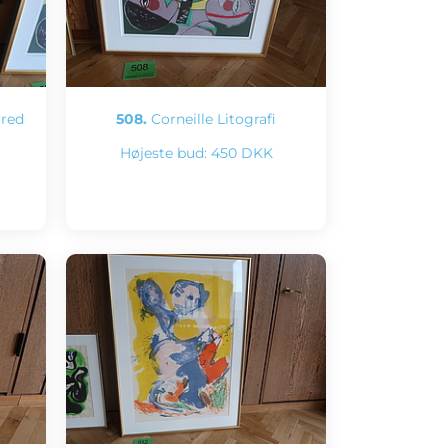
rred
508.
Corneille Litografi
Højeste bud:
450 DKK