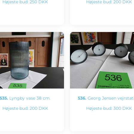
Højeste bud:
250 DKK
Højeste bud:
200 DKK
535.
Lyngby vase 38 cm.
536.
Georg Jensen vejrstat
Højeste bud:
200 DKK
Højeste bud:
300 DKK