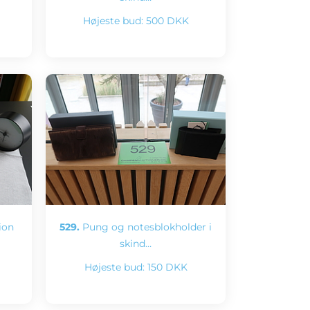
Højeste bud:
500 DKK
ion
529.
Pung og notesblokholder i
skind…
Højeste bud:
150 DKK