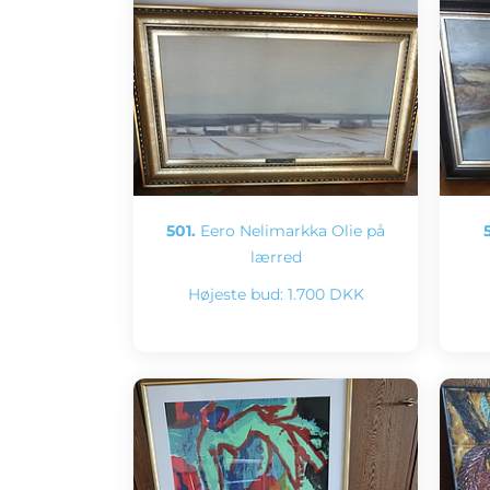
501.
Eero Nelimarkka Olie på
lærred
Højeste bud:
1.700 DKK