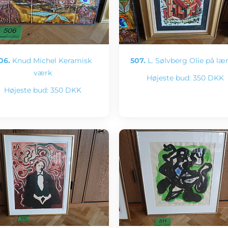
06.
Knud Michel Keramisk
507.
L. Sølvberg Olie på læ
værk
Højeste bud:
350 DKK
Højeste bud:
350 DKK