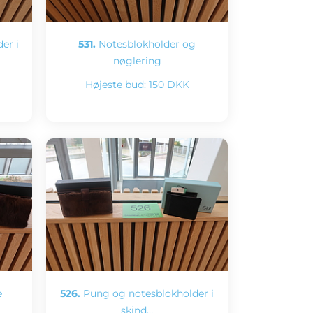
er i
531.
Notesblokholder og
nøglering
Højeste bud:
150 DKK
e
526.
Pung og notesblokholder i
skind…