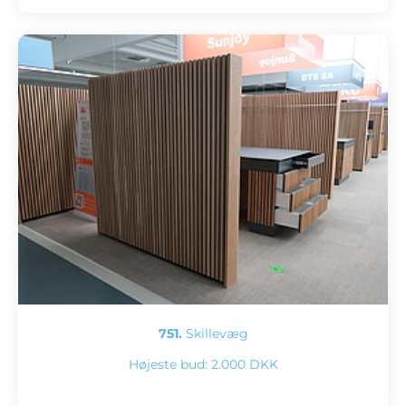
751.
Skillevæg
Højeste bud:
2.000 DKK