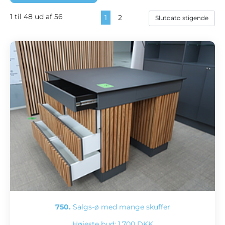
1 til 48 ud af 56
1
2
750.
Salgs-ø med mange skuffer
Højeste bud:
1.700 DKK