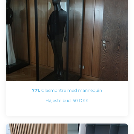
771.
Glasmontre med mannequin
Højeste bud:
50 DKK