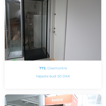
772.
Glasmontre
Højeste bud:
50 DKK