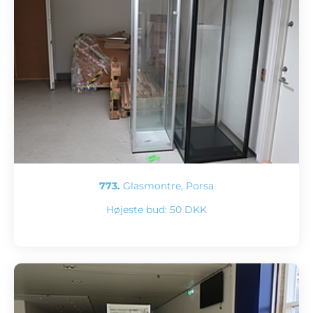
773.
Glasmontre, Porsa
Højeste bud:
50 DKK