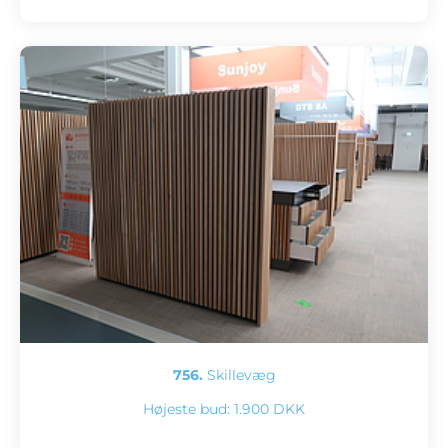
756.
Skillevæg
Højeste bud:
1.900 DKK