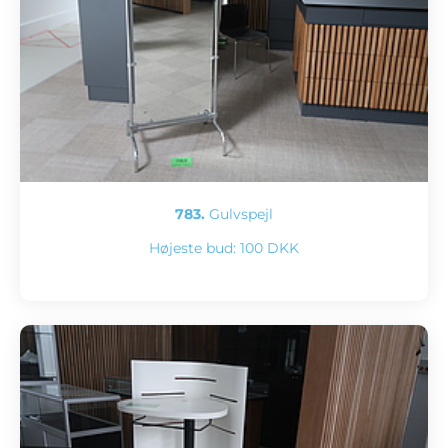
783.
Gulvspejl
Højeste bud:
100 DKK