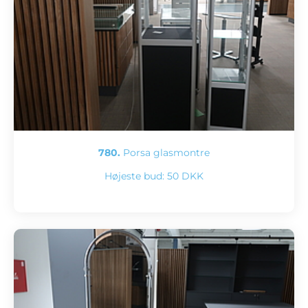
780.
Porsa glasmontre
Højeste bud:
50 DKK