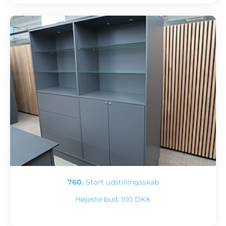
760.
Stort udstillingsskab
Højeste bud:
100 DKK