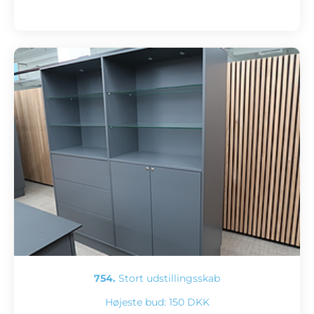
754.
Stort udstillingsskab
Højeste bud:
150 DKK