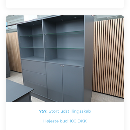
757.
Stort udstillingsskab
Højeste bud:
100 DKK