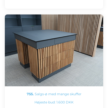
755.
Salgs-ø med mange skuffer
Højeste bud:
1.600 DKK