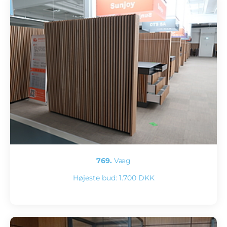
769.
Væg
Højeste bud:
1.700 DKK