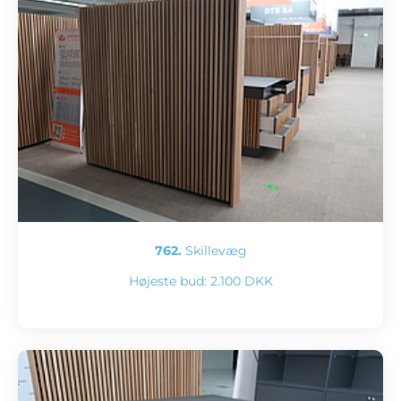
762.
Skillevæg
Højeste bud:
2.100 DKK