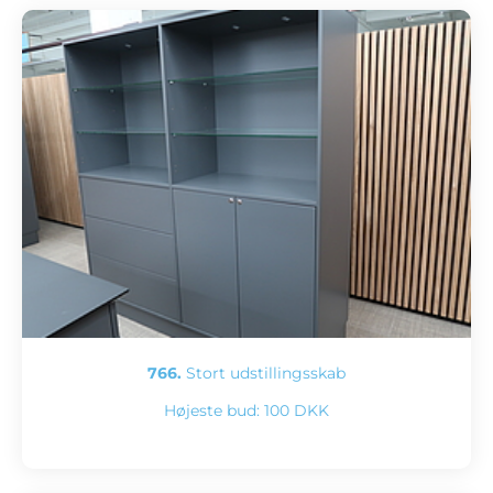
766.
Stort udstillingsskab
Højeste bud:
100 DKK