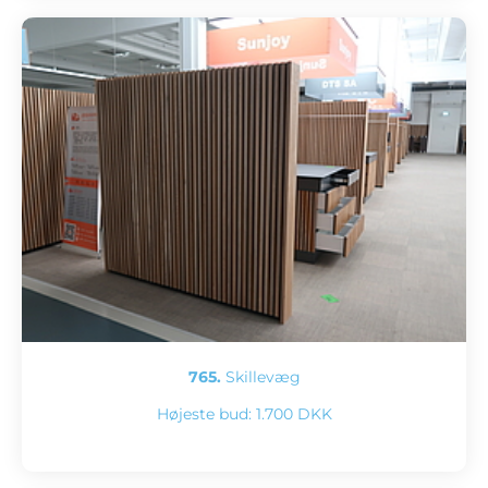
765.
Skillevæg
Højeste bud:
1.700 DKK