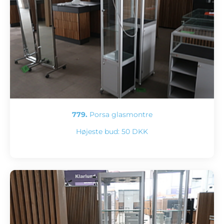
779.
Porsa glasmontre
Højeste bud:
50 DKK