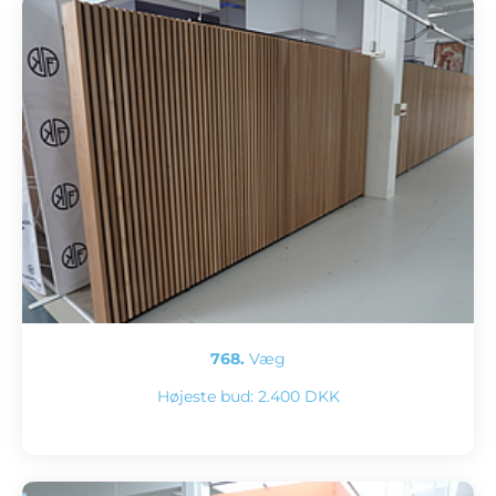
768.
Væg
Højeste bud:
2.400 DKK