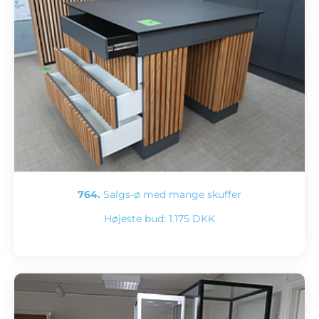
764.
Salgs-ø med mange skuffer
Højeste bud:
1.175 DKK