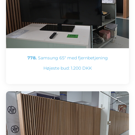
778.
Samsung 65" med fjernbetjening
Højeste bud:
1.200 DKK