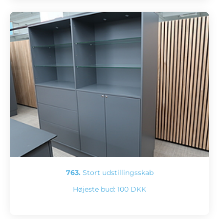
763.
Stort udstillingsskab
Højeste bud:
100 DKK