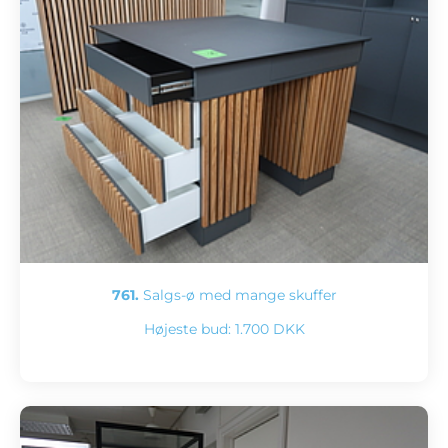
761.
Salgs-ø med mange skuffer
Højeste bud:
1.700 DKK