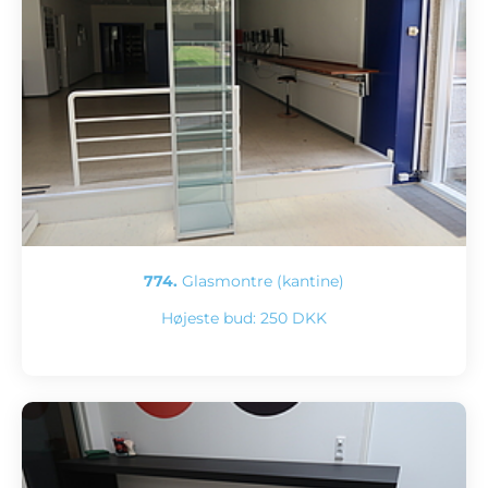
774.
Glasmontre (kantine)
Højeste bud:
250 DKK