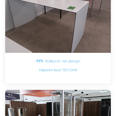
777.
Ståbord i let design
Højeste bud:
150 DKK