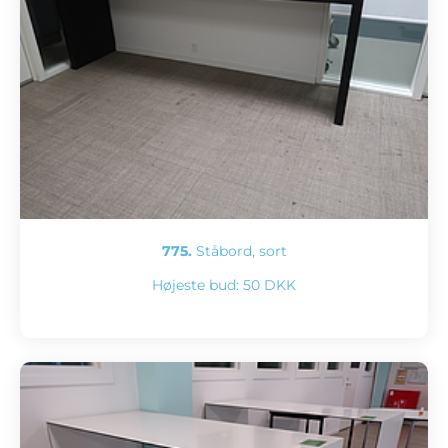
775.
Ståbord, sort
Højeste bud:
50 DKK