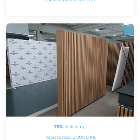
753.
Skillevæg
Højeste bud:
2.000 DKK