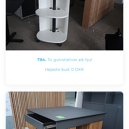
784.
To gulvstativer på hjul
Højeste bud:
0 DKK