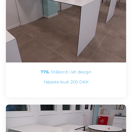
776.
Ståbord i let design
Højeste bud:
200 DKK