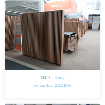
759.
Skillevæg
Højeste bud:
2.100 DKK