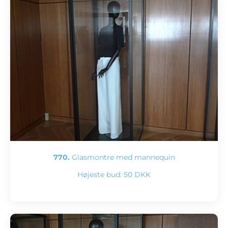
770.
Glasmontre med mannequin
Højeste bud:
50 DKK