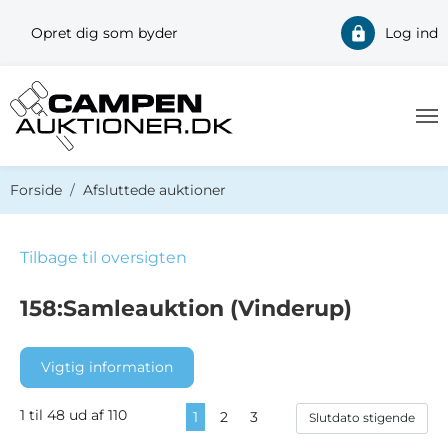
Opret dig som byder
Log ind
Du er her:
Forside
Afsluttede auktioner
Tilbage til oversigten
158:Samleauktion (Vinderup)
Vigtig information
1 til 48 ud af 110
1
2
3