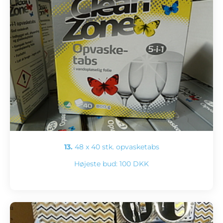
13.
48 x 40 stk. opvasketabs
Højeste bud:
100 DKK