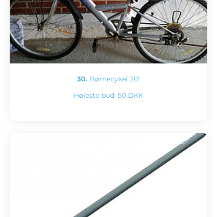
30.
Børnecykel 20"
Højeste bud:
50 DKK