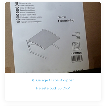
6.
Garage til robotklipper
Højeste bud:
50 DKK