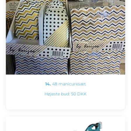
14.
48 manicuresæt
Højeste bud:
50 DKK