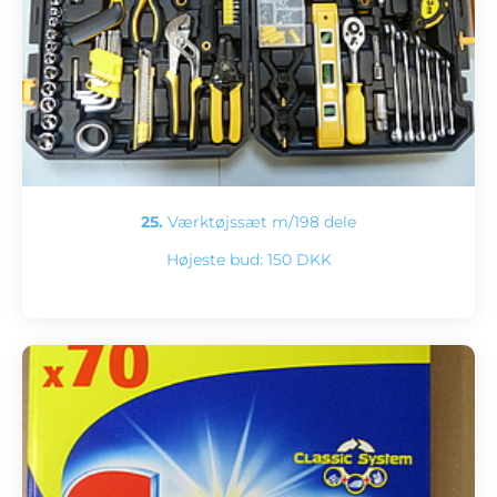
25.
Værktøjssæt m/198 dele
Højeste bud:
150 DKK