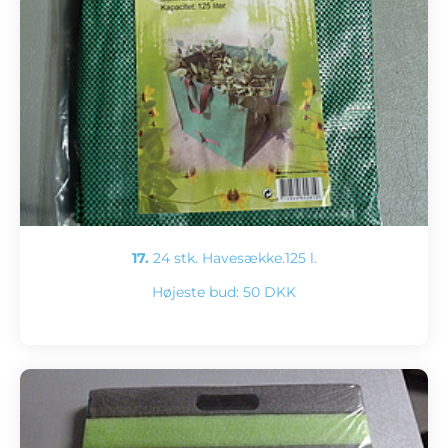
17.
24 stk. Havesække.125 l.
Højeste bud:
50 DKK