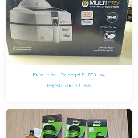
19.
Multifry - Delonghi FH1130 - ny
Højeste bud:
50 DKK