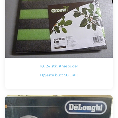
18.
24 stk. Knæpuder
Højeste bud:
50 DKK