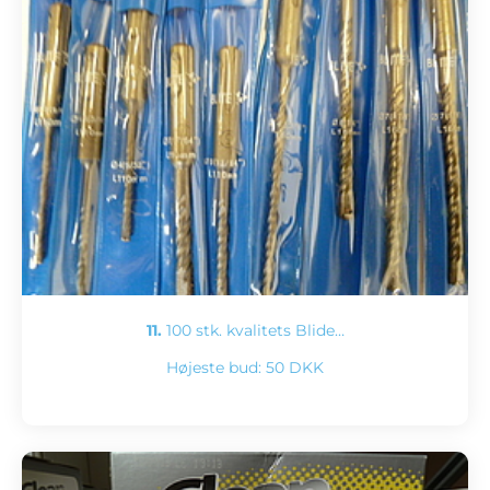
11.
100 stk. kvalitets Blide…
Højeste bud:
50 DKK