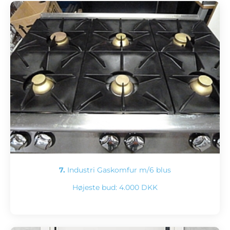
7.
Industri Gaskomfur m/6 blus
Højeste bud:
4.000 DKK