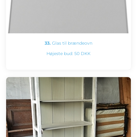
33.
Glas til brændeovn
Højeste bud:
50 DKK