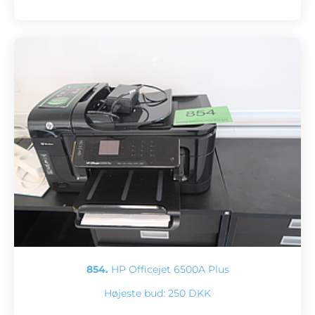
854.
HP Officejet 6500A Plus
Højeste bud:
250 DKK