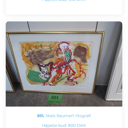
851.
Niels Reumert litografi
Højeste bud:
800 DKK