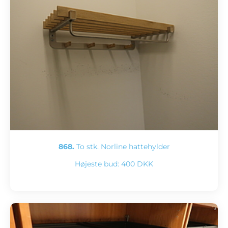
868.
To stk. Norline hattehylder
Højeste bud:
400 DKK