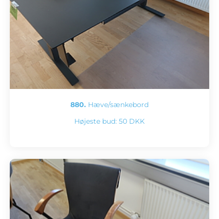
880.
Hæve/sænkebord
Højeste bud:
50 DKK