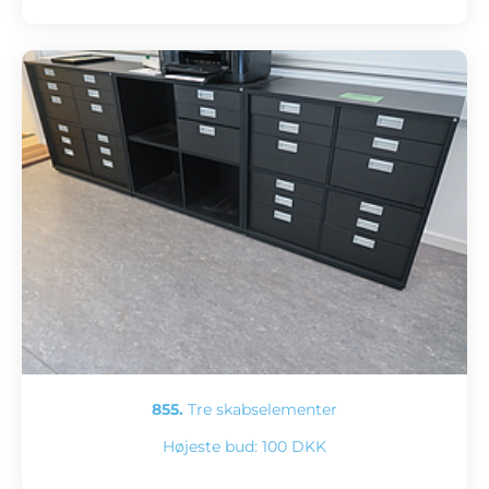
855.
Tre skabselementer
Højeste bud:
100 DKK