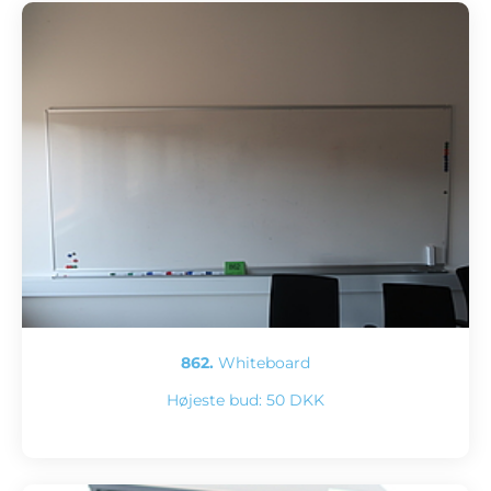
862.
Whiteboard
Højeste bud:
50 DKK