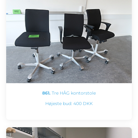
861.
Tre HÅG kontorstole
Højeste bud:
400 DKK