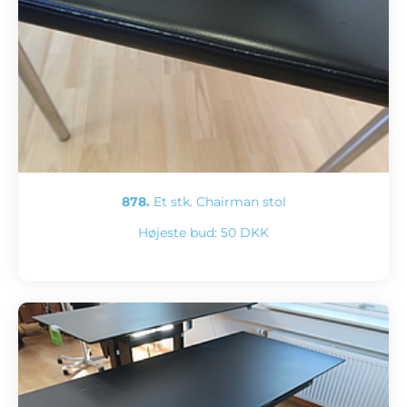
878.
Et stk. Chairman stol
Højeste bud:
50 DKK