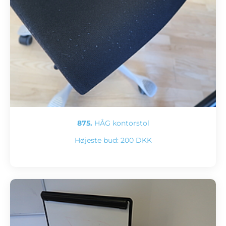
875.
HÅG kontorstol
Højeste bud:
200 DKK