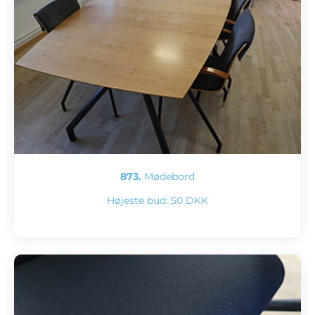
873.
Mødebord
Højeste bud:
50 DKK