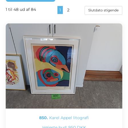
1 til 48 ud af 84
1
2
850.
Karel Appel litografi
Højeste bud:
950 DKK