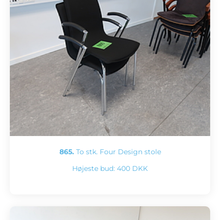
865.
To stk. Four Design stole
Højeste bud:
400 DKK