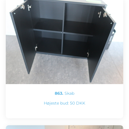
863.
Skab
Højeste bud:
50 DKK