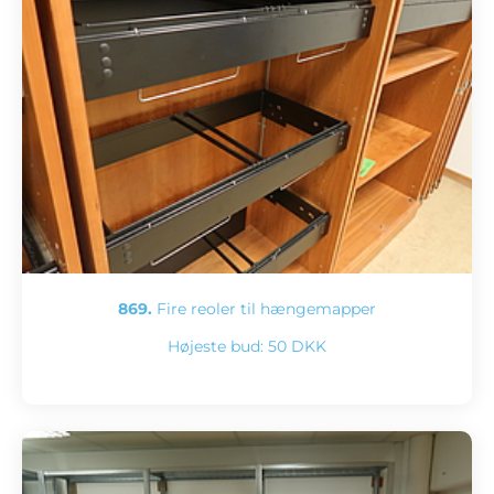
869.
Fire reoler til hængemapper
Højeste bud:
50 DKK