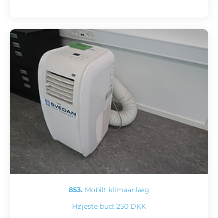
853.
Mobilt klimaanlæg
Højeste bud:
250 DKK