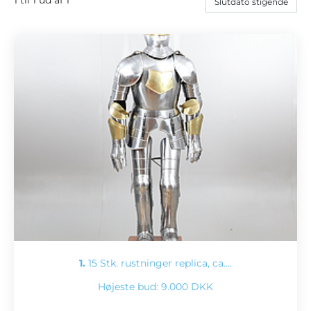
1.
15 Stk. rustninger replica, ca.…
Højeste bud:
9.000 DKK