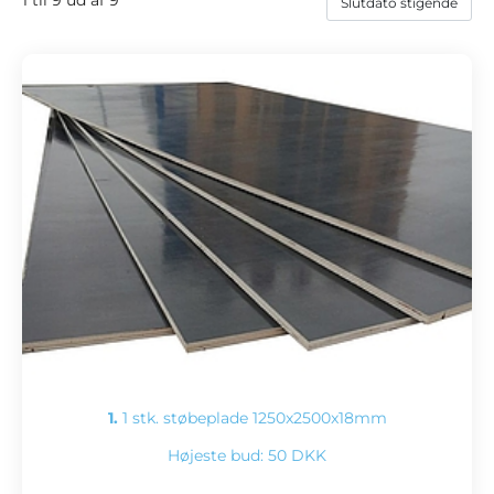
1.
1 stk. støbeplade 1250x2500x18mm
Højeste bud:
50 DKK