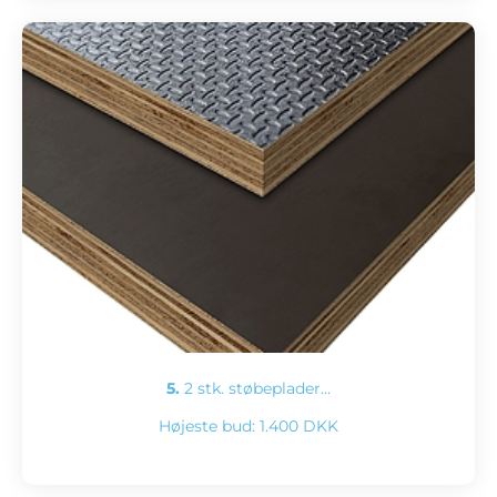
5.
2 stk. støbeplader…
Højeste bud:
1.400 DKK