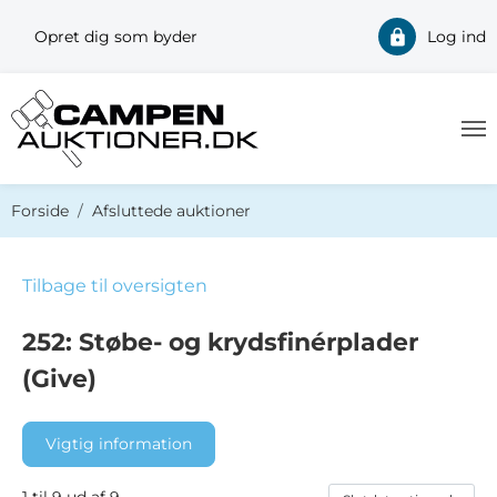
Opret dig som byder
Log ind
Du er her:
Forside
Afsluttede auktioner
Tilbage til oversigten
252: Støbe- og krydsfinérplader
(Give)
Vigtig information
1 til 9 ud af 9