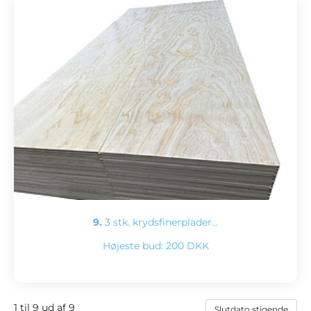
9.
3 stk. krydsfinerplader…
Højeste bud:
200 DKK
1 til 9 ud af 9