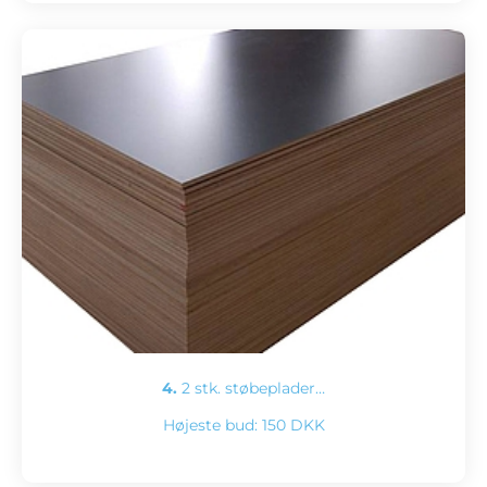
4.
2 stk. støbeplader…
Højeste bud:
150 DKK