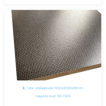
2.
1 stk. støbeplade 1500x3000x18mm
Højeste bud:
150 DKK