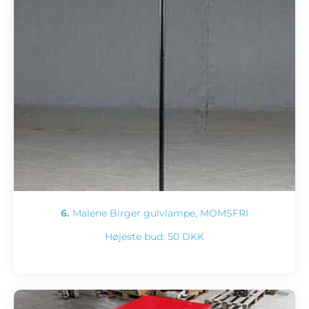
6.
Malene Birger gulvlampe, MOMSFRI
Højeste bud:
50 DKK