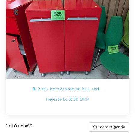
8.
2 stk. Kontorskab på hjul, rød,…
Højeste bud:
50 DKK
1 til 8 ud af 8