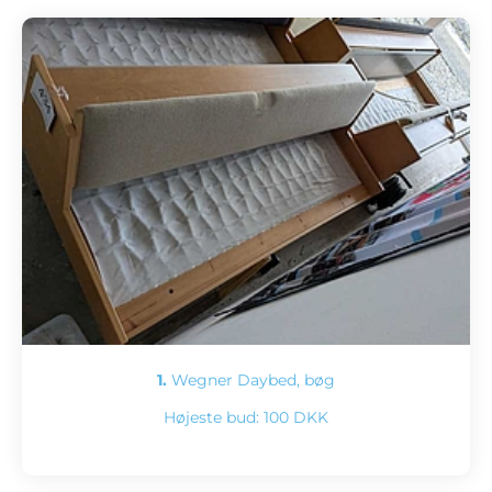
1.
Wegner Daybed, bøg
Højeste bud:
100 DKK