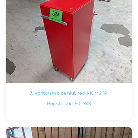
7.
Kontorskab på hjul, rød, MOMSFRI
Højeste bud:
50 DKK