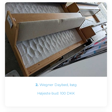
2.
Wegner Daybed, bøg
Højeste bud:
100 DKK