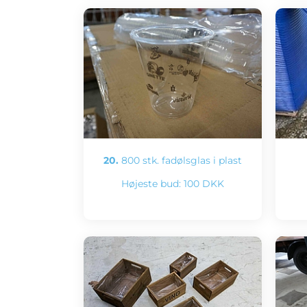
20.
800 stk. fadølsglas i plast
Højeste bud:
100 DKK