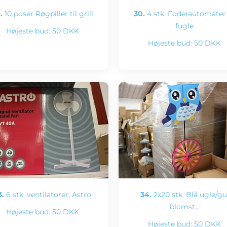
.
10 poser Røgpiller til grill
30.
4 stk. Foderautomater 
fugle
Højeste bud:
50 DKK
Højeste bud:
50 DKK
3.
6 stk. ventilatorer, Astro
34.
2x20 stk. Blå ugle/gu
blomst…
Højeste bud:
50 DKK
Højeste bud:
50 DKK