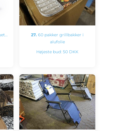
get…
27.
60 pakker grillbakker i
alufolie
Højeste bud:
50 DKK