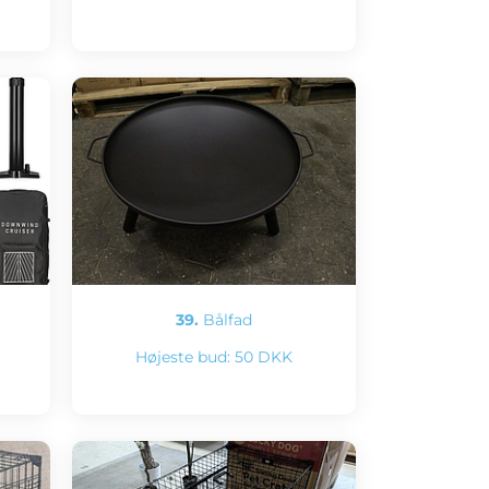
39.
Bålfad
Højeste bud:
50 DKK