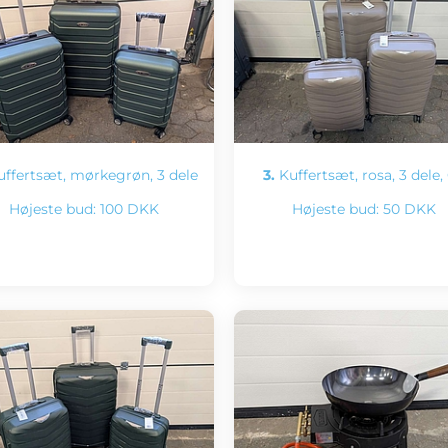
ffertsæt, mørkegrøn, 3 dele
3.
Kuffertsæt, rosa, 3 dele,
Højeste bud:
100 DKK
Højeste bud:
50 DKK