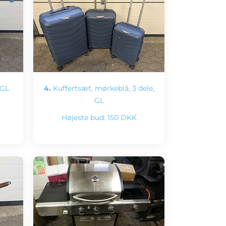
 GL
4.
Kuffertsæt, mørkeblå, 3 dele,
GL
Højeste bud:
150 DKK