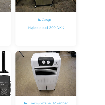
8.
Gasgrill
Højeste bud:
300 DKK
14.
Transportabel AC-enhed