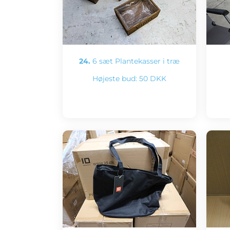
24.
6 sæt Plantekasser i træ
Højeste bud:
50 DKK