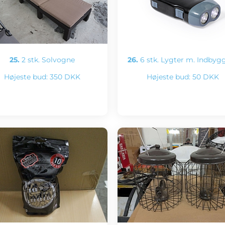
25.
2 stk. Solvogne
26.
6 stk. Lygter m. Indbyg
Højeste bud:
350 DKK
Højeste bud:
50 DKK