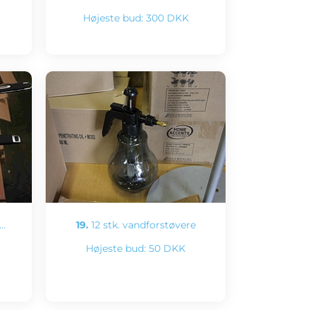
Højeste bud:
300 DKK
.…
19.
12 stk. vandforstøvere
Højeste bud:
50 DKK