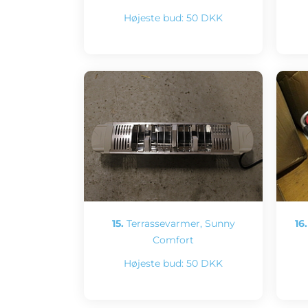
Højeste bud:
50 DKK
15.
Terrassevarmer, Sunny
16.
Comfort
Højeste bud:
50 DKK