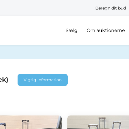
Beregn dit bud
Sælg
Om auktionerne
æk)
Vigtig information