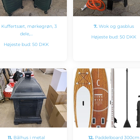
Kuffertsæt, mørkegrøn, 3
7.
Wok og gasblus
dele,…
Højeste bud:
50 DKK
Højeste bud:
50 DKK
11.
Bålhus i metal
12.
Paddelboard 300cm