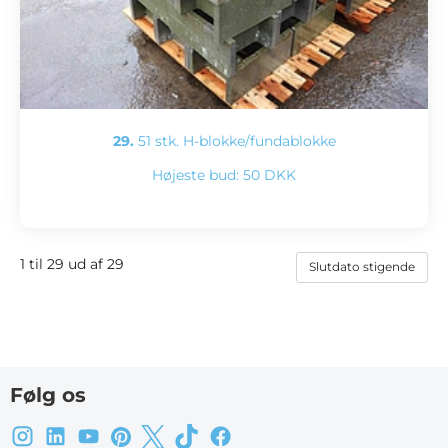
29.
51 stk. H-blokke/fundablokke
Højeste bud:
50 DKK
1 til 29 ud af 29
Følg os