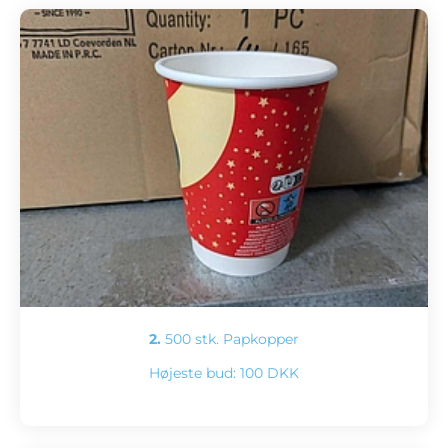
2.
500 stk. Papkopper
Højeste bud:
100 DKK