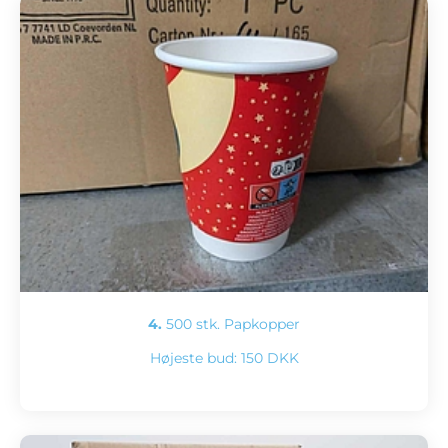
4.
500 stk. Papkopper
Højeste bud:
150 DKK