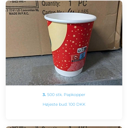
3.
500 stk. Papkopper
Højeste bud:
100 DKK