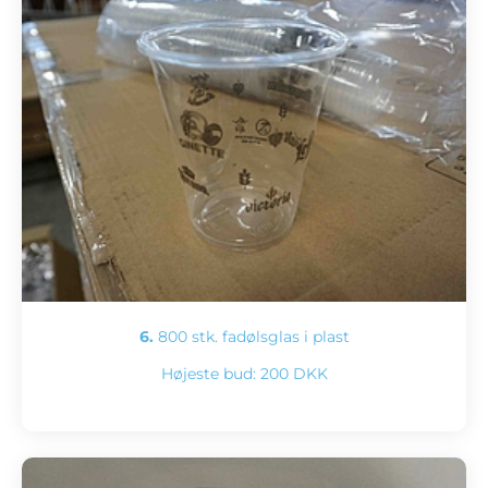
6.
800 stk. fadølsglas i plast
Højeste bud:
200 DKK