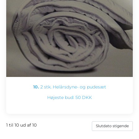
10.
2 stk. Helårsdyne- og pudesæt
Højeste bud:
50 DKK
1 til 10 ud af 10