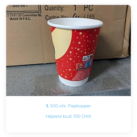
1.
500 stk. Papkopper
Højeste bud:
100 DKK