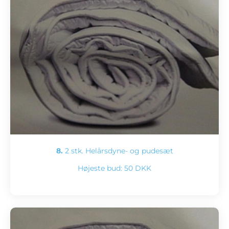
8.
2 stk. Helårsdyne- og pudesæt
Højeste bud:
50 DKK