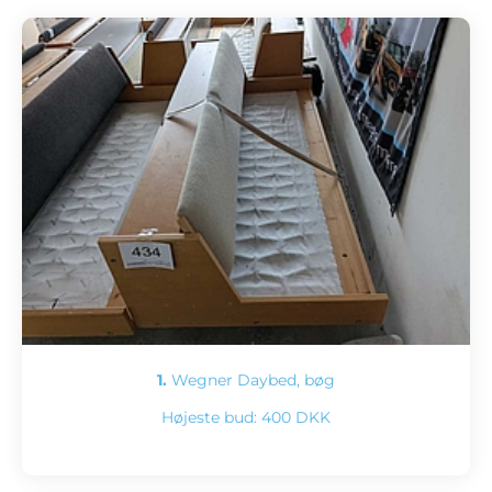
1.
Wegner Daybed, bøg
Højeste bud:
400 DKK