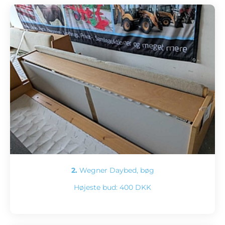
2.
Wegner Daybed, bøg
Højeste bud:
400 DKK