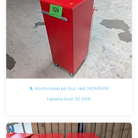
9.
Kontorskab på hjul, rød, MOMSFRI
Højeste bud:
50 DKK