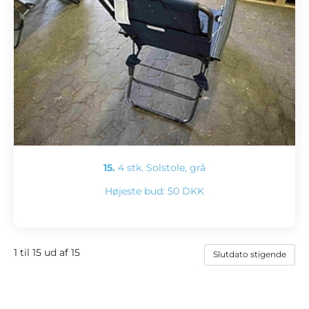
15.
4 stk. Solstole, grå
Højeste bud:
50 DKK
1 til 15 ud af 15