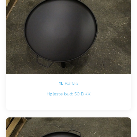
11.
Bålfad
Højeste bud:
50 DKK