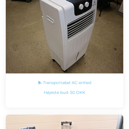
9.
Transportabel AC-enhed
Højeste bud:
50 DKK