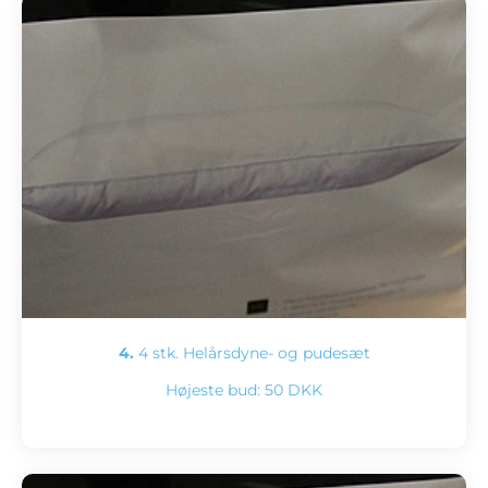
4.
4 stk. Helårsdyne- og pudesæt
Højeste bud:
50 DKK