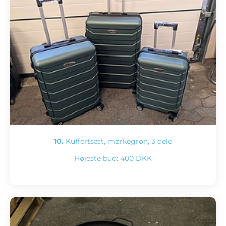
10.
Kuffertsæt, mørkegrøn, 3 dele
Højeste bud:
400 DKK