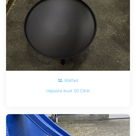
12.
Bålfad
Højeste bud:
50 DKK