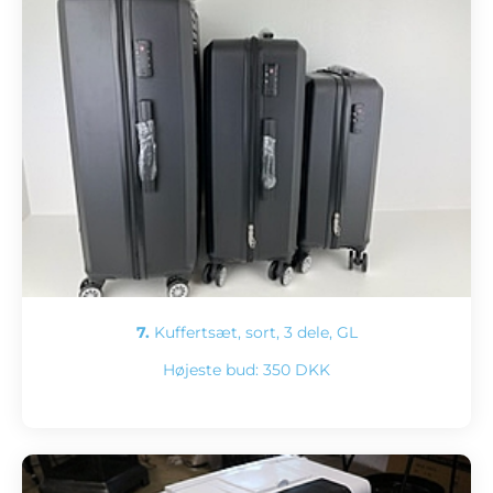
7.
Kuffertsæt, sort, 3 dele, GL
Højeste bud:
350 DKK