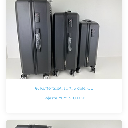
6.
Kuffertsæt, sort, 3 dele, GL
Højeste bud:
300 DKK