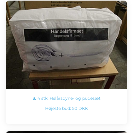
3.
4 stk. Helårsdyne- og pudesæt
Højeste bud:
50 DKK