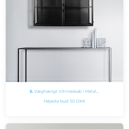
5.
Væghængt Vitrineskab i Metal,…
Højeste bud:
50 DKK