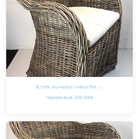
1.
1 stk. Kurvestol i natur flet –…
Højeste bud:
200 DKK