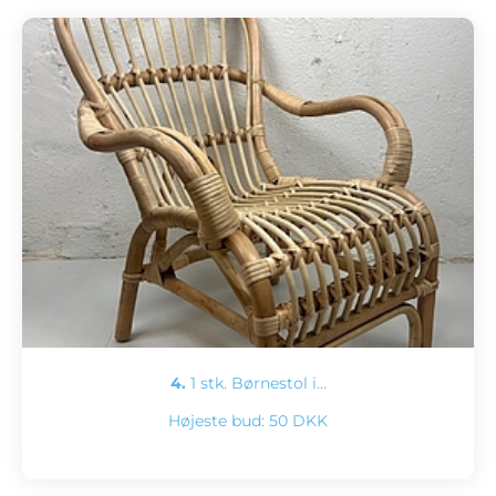
4.
1 stk. Børnestol i…
Højeste bud:
50 DKK