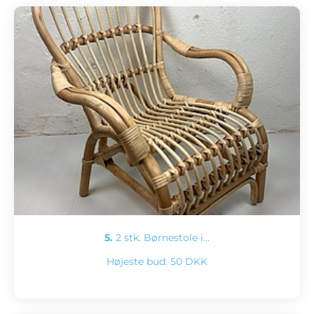
5.
2 stk. Børnestole i…
Højeste bud:
50 DKK