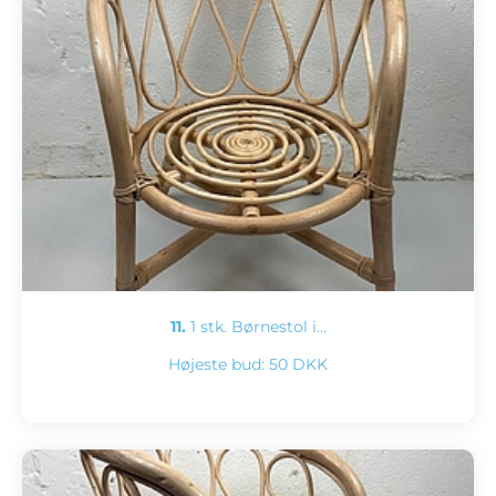
11.
1 stk. Børnestol i…
Højeste bud:
50 DKK