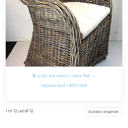
3.
4 stk. Kurvestol i natur flet –…
Højeste bud:
1.800 DKK
1 til 12 ud af 12