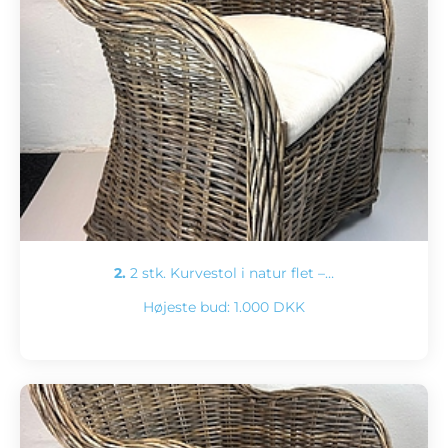
2.
2 stk. Kurvestol i natur flet –…
Højeste bud:
1.000 DKK