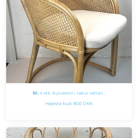
10.
4 stk. Kurvestol i natur rattan…
Højeste bud:
800 DKK