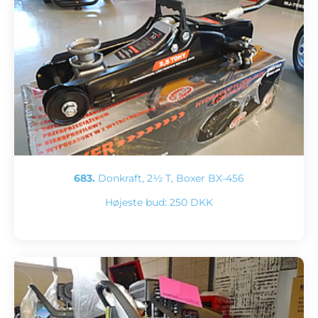
683.
Donkraft, 2½ T, Boxer BX-456
Højeste bud:
250 DKK