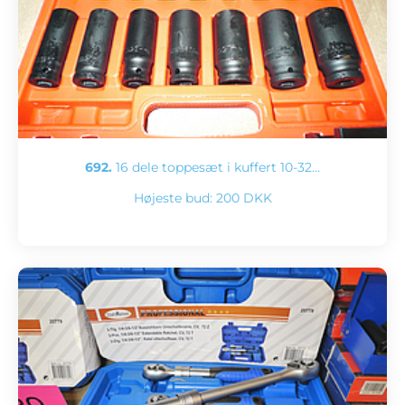
692.
16 dele toppesæt i kuffert 10-32…
Højeste bud:
200 DKK