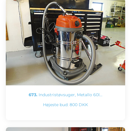
673.
Industristøvsuger, Metallo 60l…
Højeste bud:
800 DKK