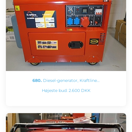
680.
Diesel-generator, Kraftline…
Højeste bud:
2.600 DKK