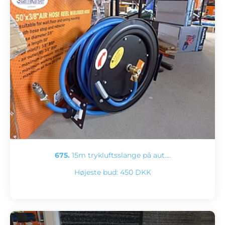
675.
15m trykluftsslange på aut.…
Højeste bud:
450 DKK