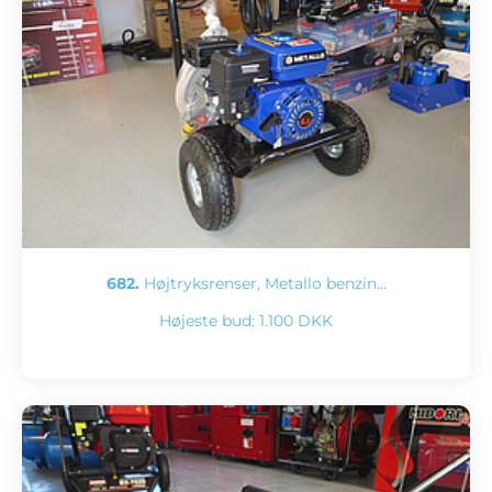
682.
Højtryksrenser, Metallo benzin…
Højeste bud:
1.100 DKK