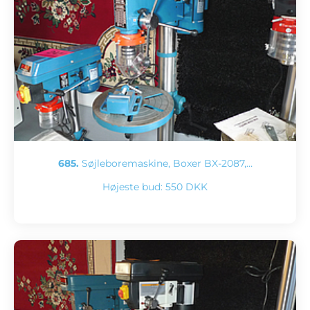
685.
Søjleboremaskine, Boxer BX-2087,…
Højeste bud:
550 DKK