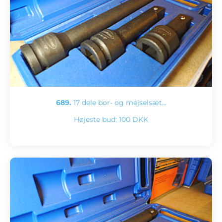
689.
17 dele bor- og mejselsæt…
Højeste bud:
100 DKK