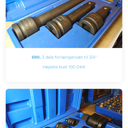
690.
3 dele forlængersæt til 3/4"
Højeste bud:
100 DKK