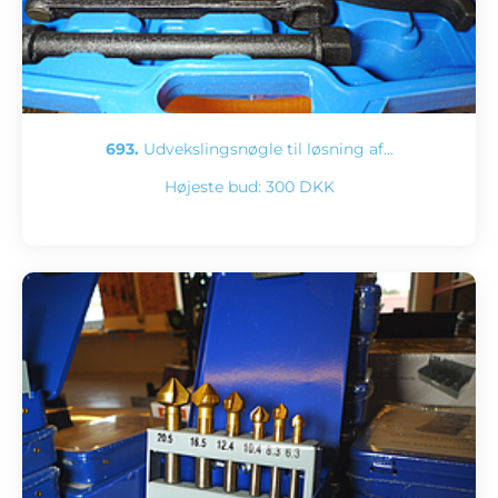
693.
Udvekslingsnøgle til løsning af…
Højeste bud:
300 DKK