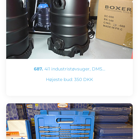
687.
4i1 industristøvsuger, DMS…
Højeste bud:
350 DKK