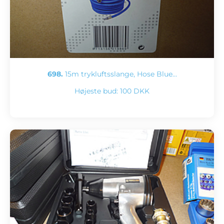
698.
15m trykluftsslange, Hose Blue…
Højeste bud:
100 DKK