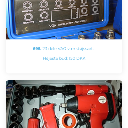
695.
23 dele VAG værktøjssæt…
Højeste bud:
150 DKK