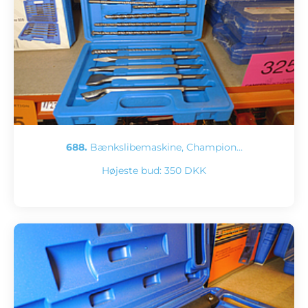
688.
Bænkslibemaskine, Champion…
Højeste bud:
350 DKK