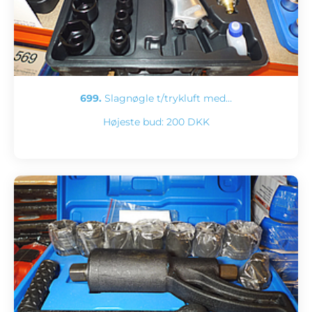
699.
Slagnøgle t/trykluft med…
Højeste bud:
200 DKK