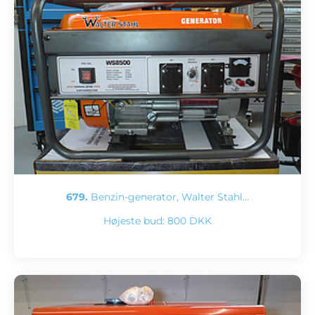
679.
Benzin-generator, Walter Stahl…
Højeste bud:
800 DKK