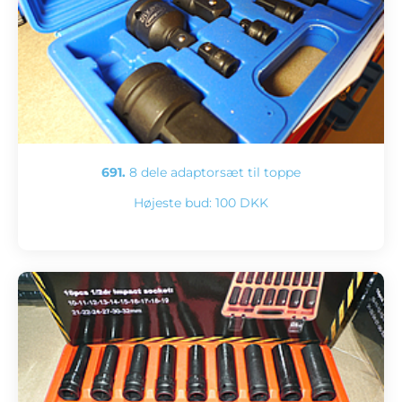
691.
8 dele adaptorsæt til toppe
Højeste bud:
100 DKK