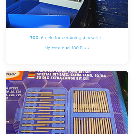
700.
6 dele forsænkningsborsæt i…
Højeste bud:
100 DKK