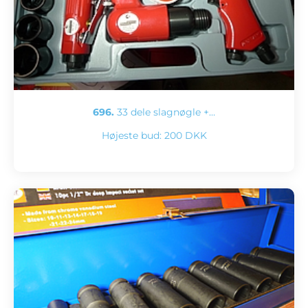
696.
33 dele slagnøgle +…
Højeste bud:
200 DKK