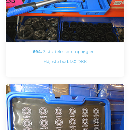
694.
3 stk. teleskop-topnøgler,…
Højeste bud:
150 DKK