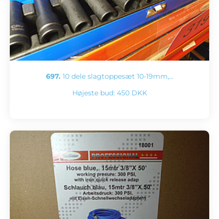
697.
10 dele slagtoppesæt 10-19mm,…
Højeste bud:
450 DKK