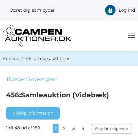
Opret dig som byder
Log ind
Du er her:
Forside
Afsluttede auktioner
Tilbage til oversigten
456:Samleauktion (Videbæk)
Vigtig information
1 til 48 ud af 189
1
2
3
4