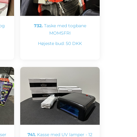
og
732.
Taske med togbane
MOMSFRI
Højeste bud:
50 DKK
ser
741.
Kasse med UV lamper - 12