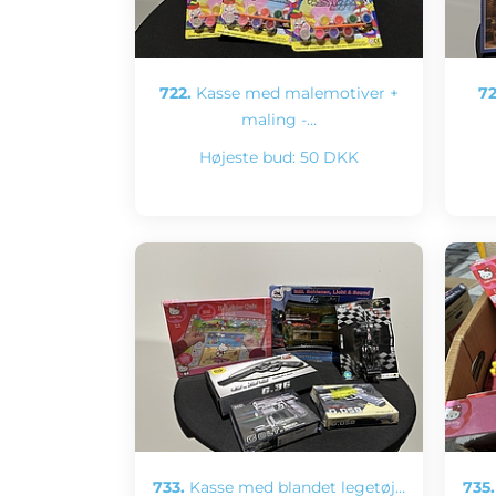
722.
Kasse med malemotiver +
72
maling -…
Højeste bud:
50 DKK
733.
Kasse med blandet legetøj…
735.