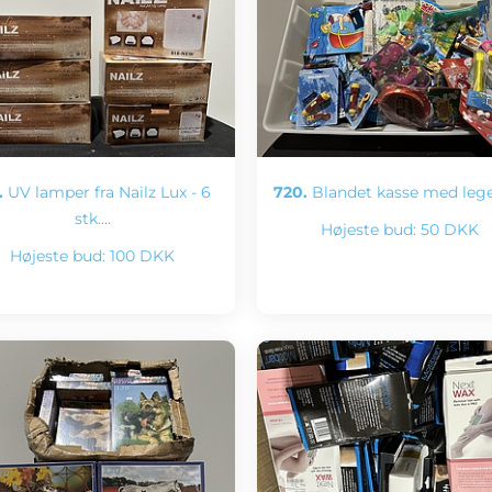
.
UV lamper fra Nailz Lux - 6
720.
Blandet kasse med leg
stk.…
Højeste bud:
50 DKK
Højeste bud:
100 DKK