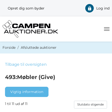
Opret dig som byder
Log ind
Du er her:
Forside
Afsluttede auktioner
Tilbage til oversigten
493:Møbler (Give)
Vigtig information
1 til 11 ud af 11