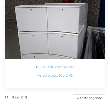
11.
2 buede kommoder
Højeste bud:
100 DKK
1 til 11 ud af 11