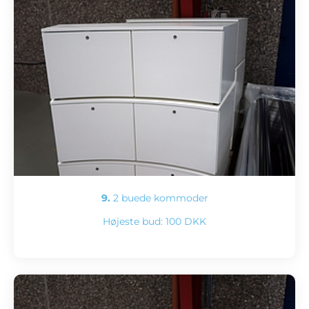
9.
2 buede kommoder
Højeste bud:
100 DKK