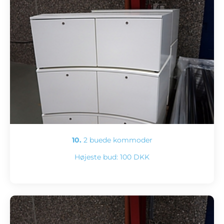
10.
2 buede kommoder
Højeste bud:
100 DKK