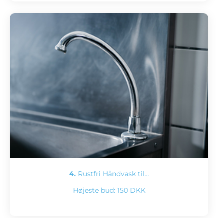
4.
Rustfri Håndvask til…
Højeste bud:
150 DKK