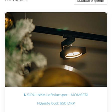
1.
SIRUI NKA Loftslamper - MOMSFRI
Højeste bud:
650 DKK