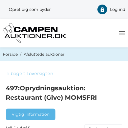
Opret dig som byder
Log ind
Du er her:
Forside
Afsluttede auktioner
Tilbage til oversigten
497:Oprydningsauktion:
Restaurant (Give) MOMSFRI
Vigtig information
1 til 5 ud af 5