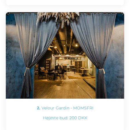
2.
Velour Gardin - MOMSFRI
Højeste bud:
200 DKK