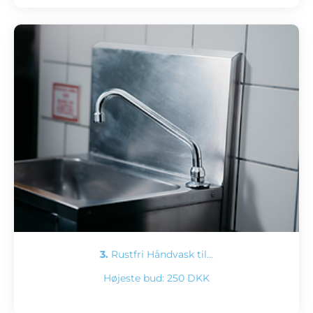
3.
Rustfri Håndvask til…
Højeste bud:
250 DKK