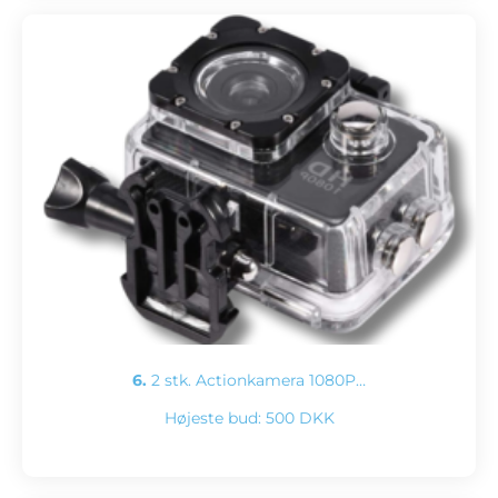
6.
2 stk. Actionkamera 1080P…
Højeste bud:
500 DKK