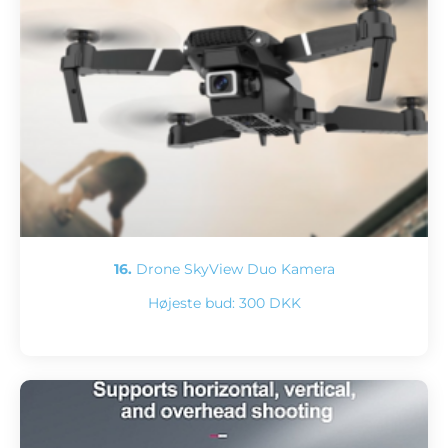
16.
Drone SkyView Duo Kamera
Højeste bud:
300 DKK