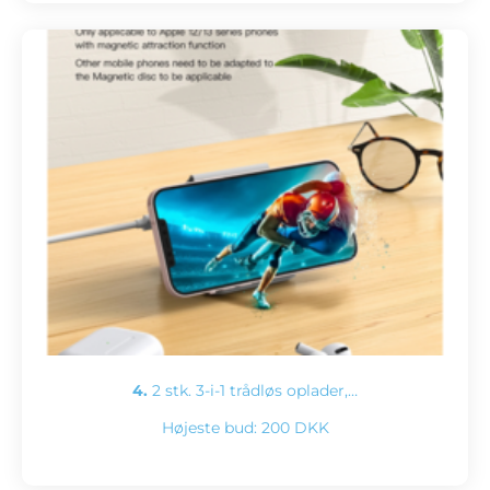
4.
2 stk. 3-i-1 trådløs oplader,…
Højeste bud:
200 DKK