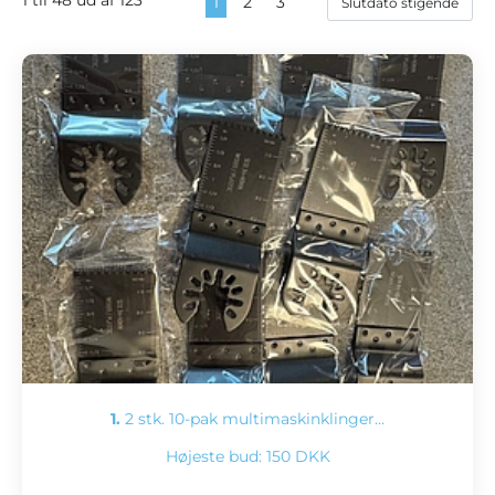
1
2
3
1.
2 stk. 10-pak multimaskinklinger…
Højeste bud:
150 DKK