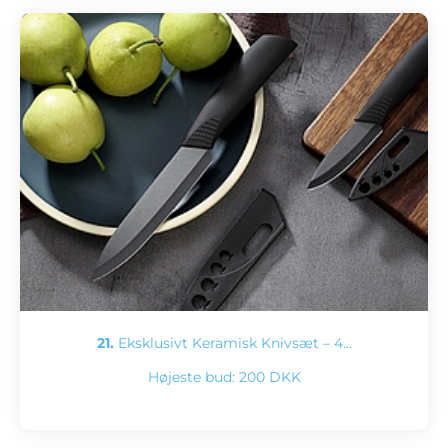
21.
Eksklusivt Keramisk Knivsæt – 4…
Højeste bud:
200 DKK