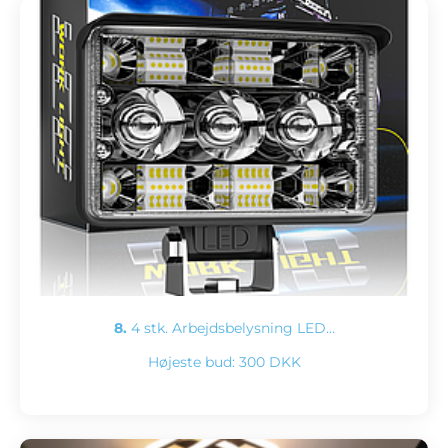
8.
4 stk. Arbejdsbelysning LED…
Højeste bud:
300 DKK