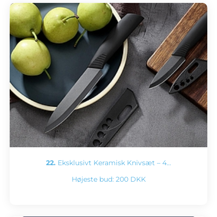
22.
Eksklusivt Keramisk Knivsæt – 4…
Højeste bud:
200 DKK