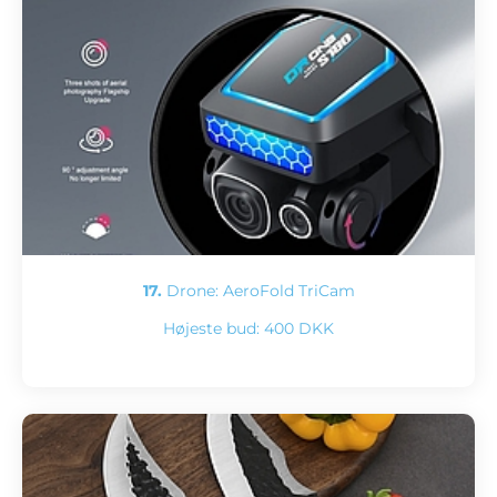
17.
Drone: AeroFold TriCam
Højeste bud:
400 DKK