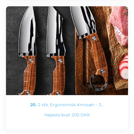
20.
2 stk. Ergonomisk Knivsæt – 3…
Højeste bud:
200 DKK