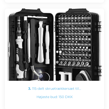
3.
115-delt skruetrækkersæt til…
Højeste bud:
150 DKK