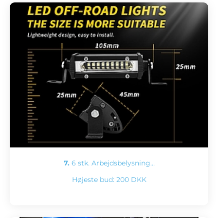
7.
6 stk. Arbejdsbelysning…
Højeste bud:
200 DKK