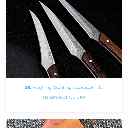
26.
Frugt- og Grøntsagsskæresæt – 3…
Højeste bud:
150 DKK