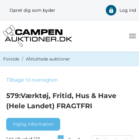
Opret dig som byder
Log ind
Du er her:
Forside
Afsluttede auktioner
Tilbage til oversigten
579:Værktøj, Fritid, Hus & Have
(Hele Landet) FRAGTFRI
Vigtig information
1 til 48 ud af 123