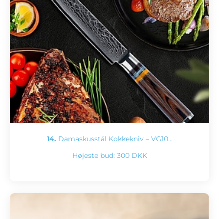
14.
Damaskusstål Kokke­kniv – VG10…
Højeste bud:
300 DKK