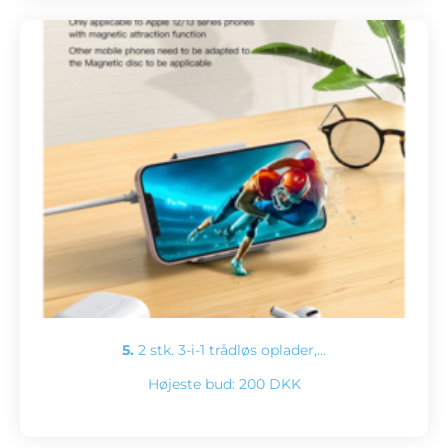
5.
2 stk. 3-i-1 trådløs oplader,…
Højeste bud:
200 DKK