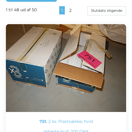
1 til 48 ud af 50
1
2
751.
2 ks. Plastsække, hvid
Højeste bud:
200 DKK