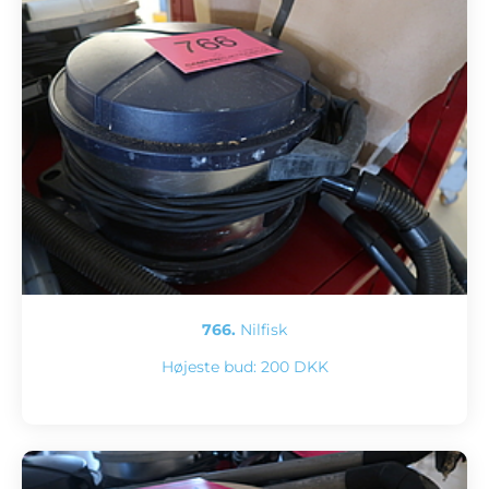
766.
Nilfisk
Højeste bud:
200 DKK