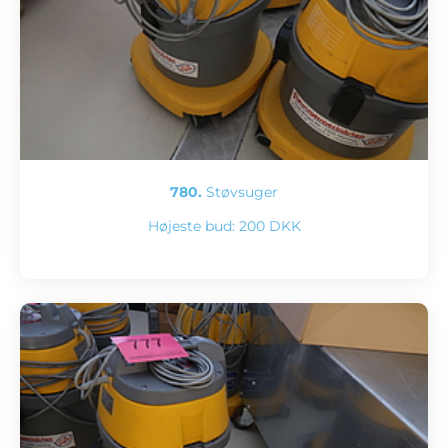
780.
Støvsuger
Højeste bud:
200 DKK