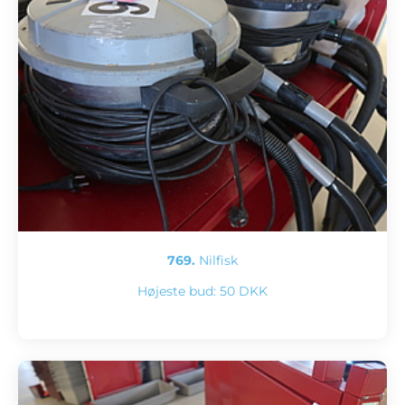
769.
Nilfisk
Højeste bud:
50 DKK