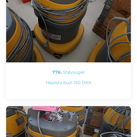
776.
Støvsuger
Højeste bud:
150 DKK