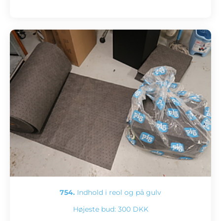
754.
Indhold i reol og på gulv
Højeste bud:
300 DKK