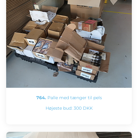
764.
Palle med tænger til pels
Højeste bud:
300 DKK