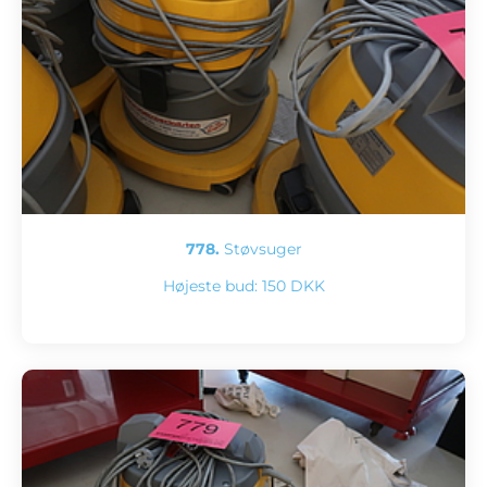
778.
Støvsuger
Højeste bud:
150 DKK