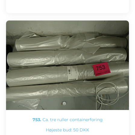
753.
Ca. tre ruller containerforing
Højeste bud:
50 DKK