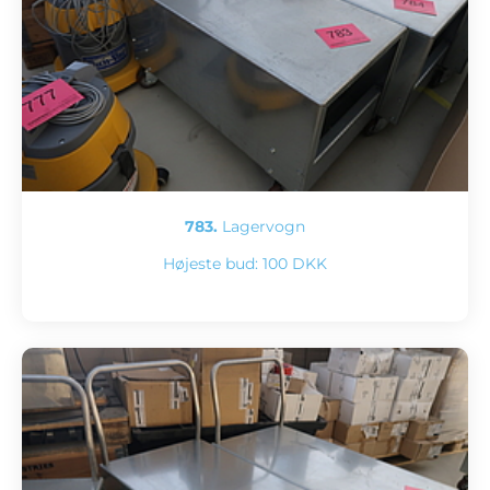
783.
Lagervogn
Højeste bud:
100 DKK