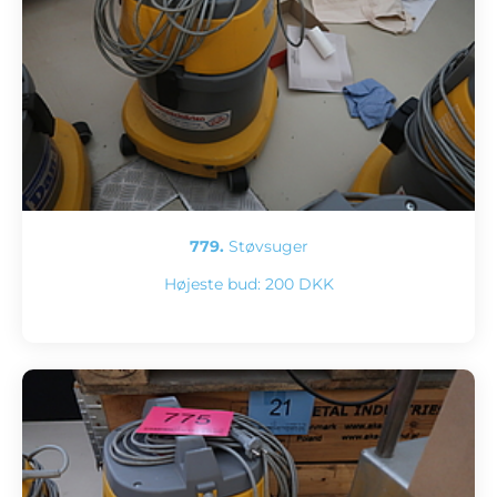
779.
Støvsuger
Højeste bud:
200 DKK