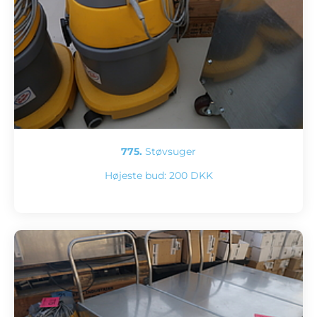
775.
Støvsuger
Højeste bud:
200 DKK