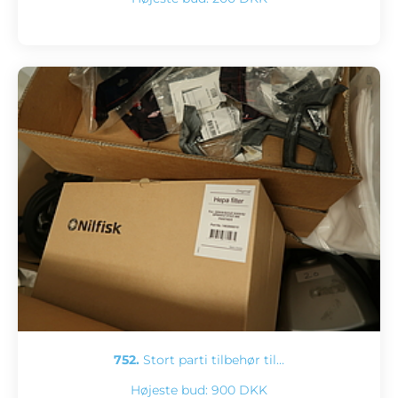
752.
Stort parti tilbehør til…
Højeste bud:
900 DKK