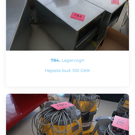
784.
Lagervogn
Højeste bud:
100 DKK