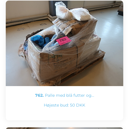
762.
Palle med blå futter og…
Højeste bud:
50 DKK