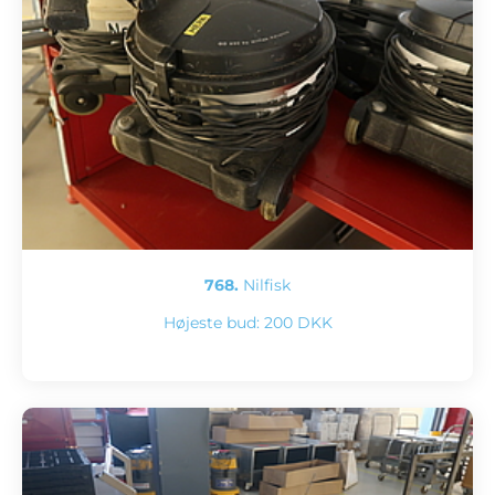
768.
Nilfisk
Højeste bud:
200 DKK