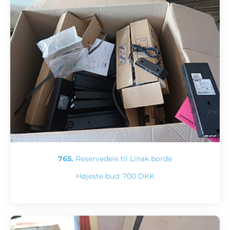
765.
Reservedele til Linak borde
Højeste bud:
700 DKK