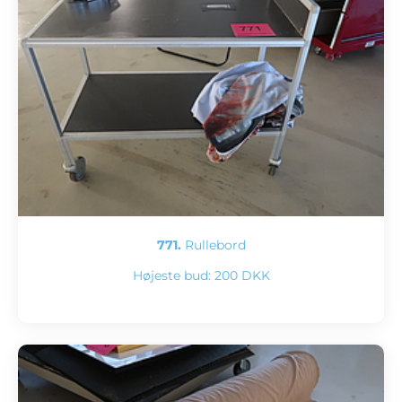
771.
Rullebord
Højeste bud:
200 DKK