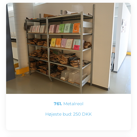
761.
Metalreol
Højeste bud:
250 DKK