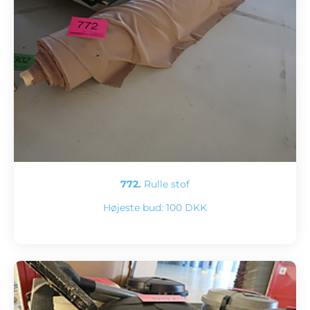
772.
Rulle stof
Højeste bud:
100 DKK