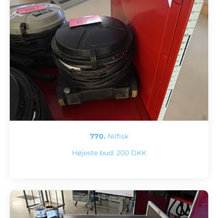
770.
Nilfisk
Højeste bud:
200 DKK