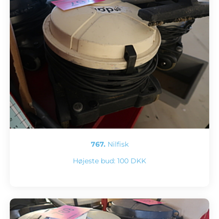
767.
Nilfisk
Højeste bud:
100 DKK