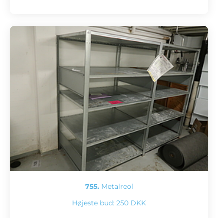
755.
Metalreol
Højeste bud:
250 DKK