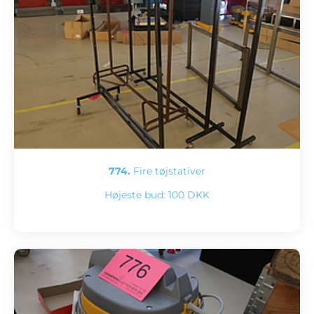
774.
Fire tøjstativer
Højeste bud:
100 DKK