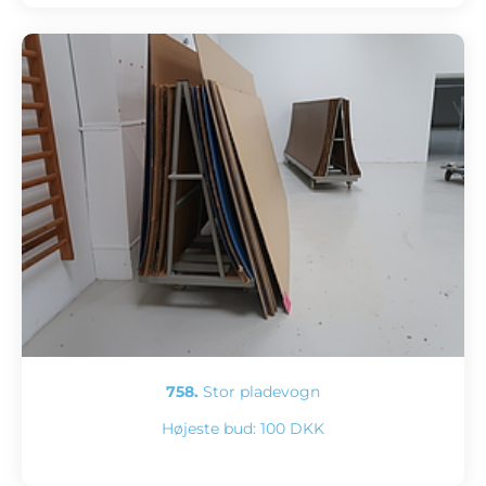
758.
Stor pladevogn
Højeste bud:
100 DKK