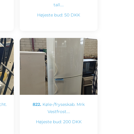
tall.…
Højeste bud:
50 DKK
ht.
822.
Køle-/fryseskab. Mrk
Vestfrost.…
Højeste bud:
200 DKK