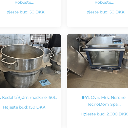
Robuste…
Robuste…
Højeste bud:
50 DKK
Højeste bud:
50 DKK
.
Kedel t/Bjørn maskine. 60L.
841.
Ovn. Mrk: Nerone.
TecnoDom Spa.…
Højeste bud:
150 DKK
Højeste bud:
2.000 DKK