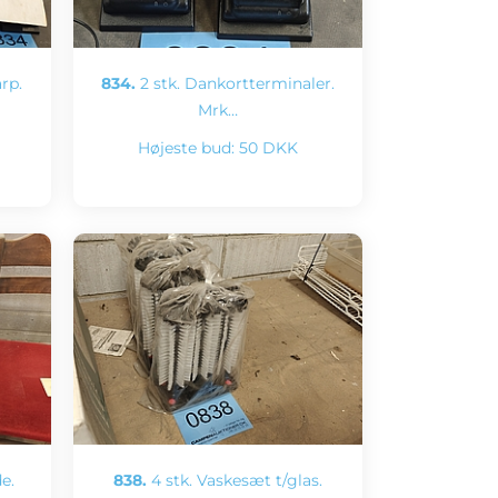
rp.
834.
2 stk. Dankortterminaler.
Mrk…
Højeste bud:
50 DKK
e.
838.
4 stk. Vaskesæt t/glas.