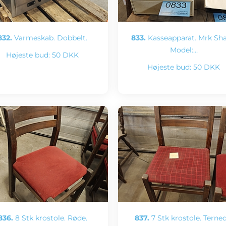
832.
Varmeskab. Dobbelt.
833.
Kasseapparat. Mrk Sha
Model:…
Højeste bud:
50 DKK
Højeste bud:
50 DKK
836.
8 Stk krostole. Røde.
837.
7 Stk krostole. Terned