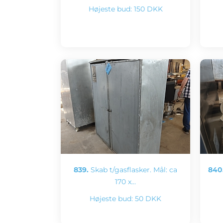
Højeste bud:
150 DKK
839.
Skab t/gasflasker. Mål: ca
840
170 x…
Højeste bud:
50 DKK