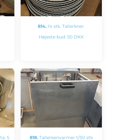
814.
14 stk. Tallerkner.
Højeste bud:
50 DKK
ta. 5
818.
Tallerkenvarmer t/50 stk