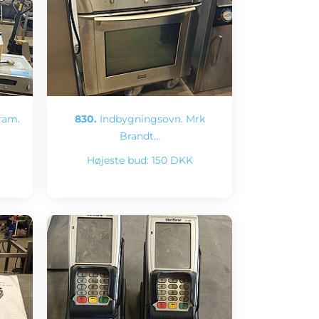
ram.
830.
Indbygningsovn. Mrk
Brandt…
Højeste bud:
150 DKK