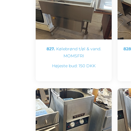
827.
Kølebrønd t/øl & vand.
828
MOMSFRI
Højeste bud:
150 DKK