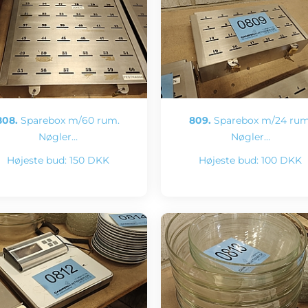
808.
Sparebox m/60 rum.
809.
Sparebox m/24 rum
Nøgler…
Nøgler…
Højeste bud:
150 DKK
Højeste bud:
100 DKK