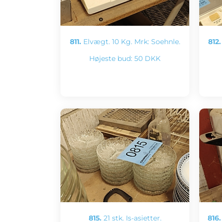
811.
Elvægt. 10 Kg. Mrk: Soehnle.
812.
Højeste bud:
50 DKK
815.
21 stk. Is-asietter.
816.