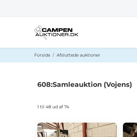
Du er her:
Forside
Afsluttede auktioner
608:Samleauktion (Vojens)
1 til 48 ud af 74