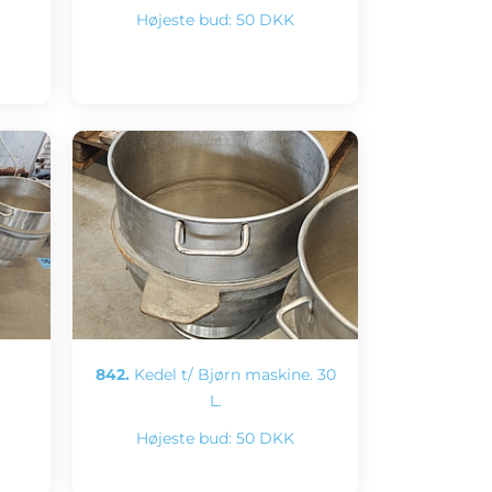
Højeste bud:
50 DKK
842.
Kedel t/ Bjørn maskine. 30
L.
Højeste bud:
50 DKK