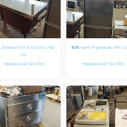
.
Kølebord til fx brunch. Mål:
829.
Køle-/fryseskab. Mrk: G
ca…
…
Højeste bud:
50 DKK
Højeste bud:
150 DKK