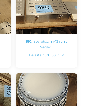
.
810.
Sparebox m/42 rum.
Nøgler…
Højeste bud:
150 DKK