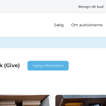
Beregn dit bud
Sælg
Om auktionerne
k (Give)
Vigtig information