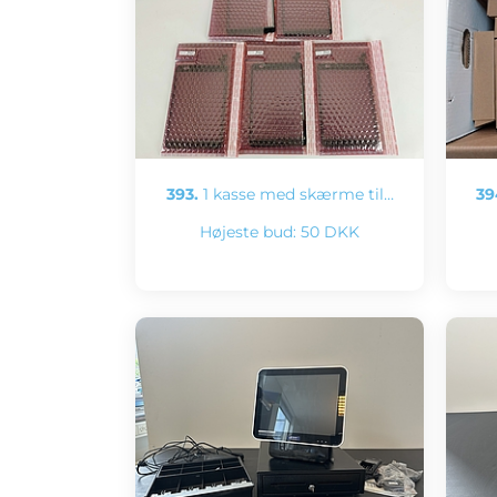
393.
1 kasse med skærme til…
39
Højeste bud:
50 DKK