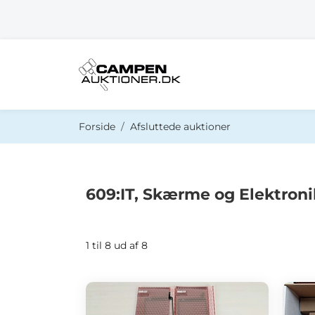
Du er her:
Forside
Afsluttede auktioner
609:IT, Skærme og Elektroni
1 til 8 ud af 8