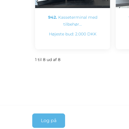
942.
Kasseterminal med
tilbehør…
Højeste bud:
2.000 DKK
1 til 8 ud af 8
Log på