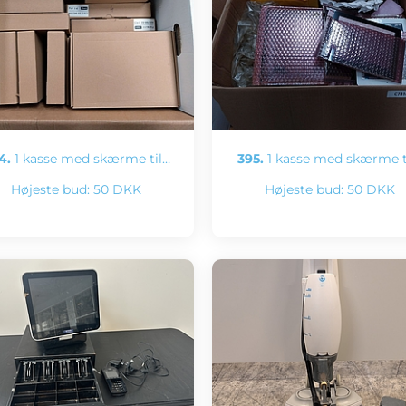
4.
1 kasse med skærme til…
395.
1 kasse med skærme t
Højeste bud:
50 DKK
Højeste bud:
50 DKK