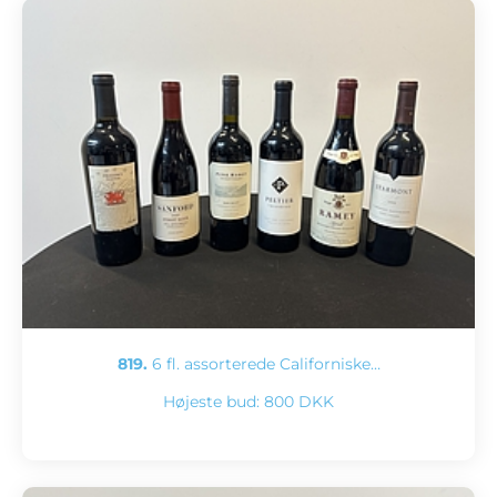
819.
6 fl. assorterede Californiske…
Højeste bud:
800 DKK