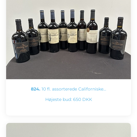
824.
10 fl. assorterede Californiske…
Højeste bud:
650 DKK