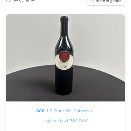
808.
1 fl. Buccella, Cabernet…
Højeste bud:
700 DKK