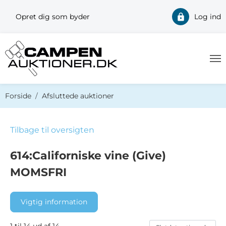
Opret dig som byder
Log ind
Du er her:
Forside
Afsluttede auktioner
Tilbage til oversigten
614:Californiske vine (Give)
MOMSFRI
Vigtig information
1 til 14 ud af 14