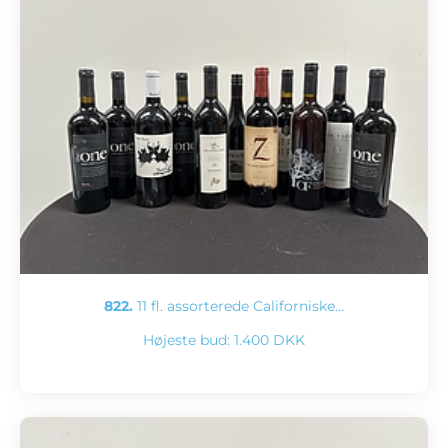
822.
11 fl. assorterede Californiske…
Højeste bud:
1.400 DKK