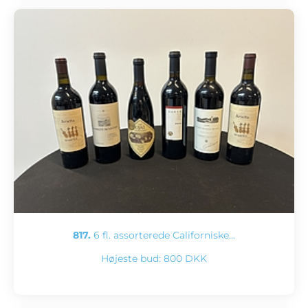
817.
6 fl. assorterede Californiske…
Højeste bud:
800 DKK