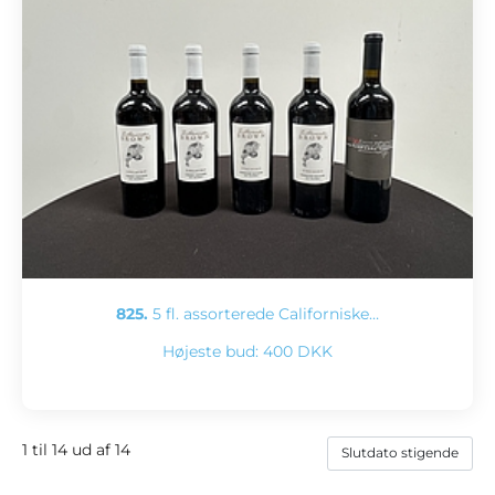
825.
5 fl. assorterede Californiske…
Højeste bud:
400 DKK
1 til 14 ud af 14