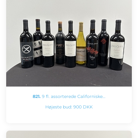
821.
9 fl. assorterede Californiske…
Højeste bud:
900 DKK