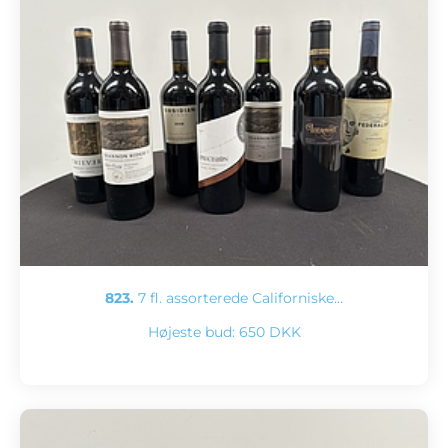
823.
7 fl. assorterede Californiske…
Højeste bud:
650 DKK