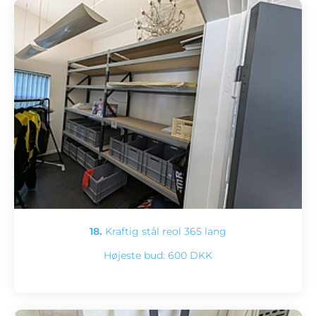
18.
Kraftig stål reol 365 lang
Højeste bud:
600 DKK