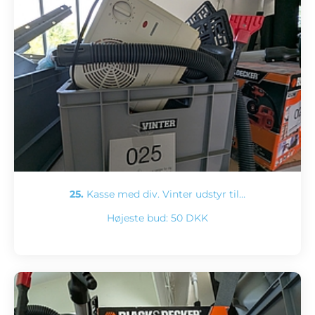
25.
Kasse med div. Vinter udstyr til…
Højeste bud:
50 DKK