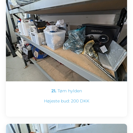
21.
Tøm hylden
Højeste bud:
200 DKK