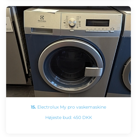
15.
Electrolux My pro vaskemaskine
Højeste bud:
450 DKK