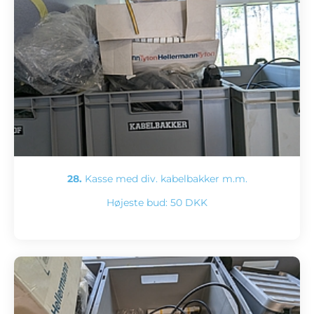
28.
Kasse med div. kabelbakker m.m.
Højeste bud:
50 DKK