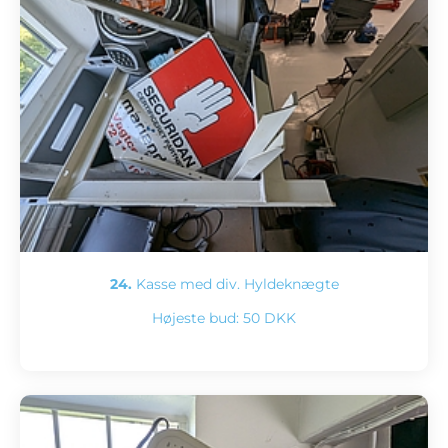
24.
Kasse med div. Hyldeknægte
Højeste bud:
50 DKK