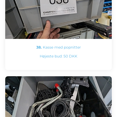
38.
Kasse med popnitter
Højeste bud:
50 DKK