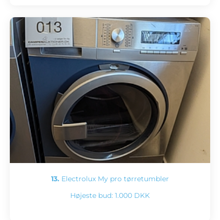
13.
Electrolux My pro tørretumbler
Højeste bud:
1.000 DKK