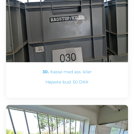
30.
Kasse med ass. kiler
Højeste bud:
50 DKK