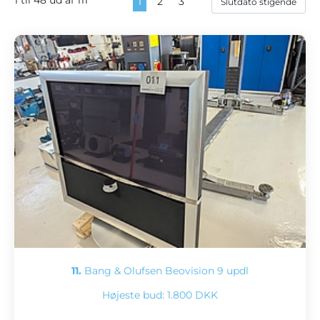
1
2
3
11.
Bang & Olufsen Beovision 9 updl
Højeste bud:
1.800 DKK