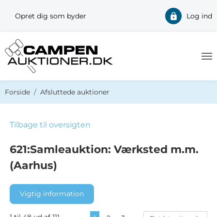
Opret dig som byder
Log ind
Du er her:
Forside
Afsluttede auktioner
Tilbage til oversigten
621:Samleauktion: Værksted m.m.
(Aarhus)
Vigtig information
1 til 48 ud af 111