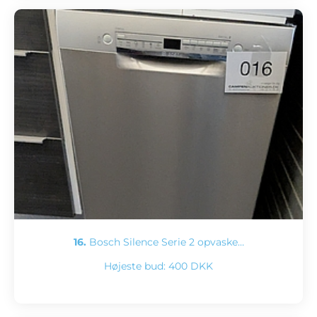
16.
Bosch Silence Serie 2 opvaske…
Højeste bud:
400 DKK