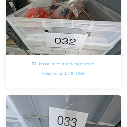
32.
Kasse med An+slanger m.m.
Højeste bud:
100 DKK