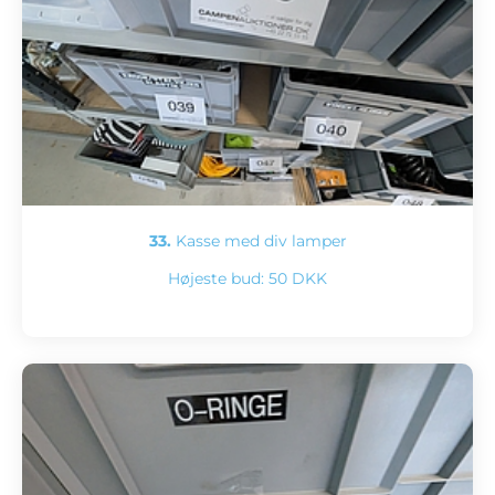
33.
Kasse med div lamper
Højeste bud:
50 DKK