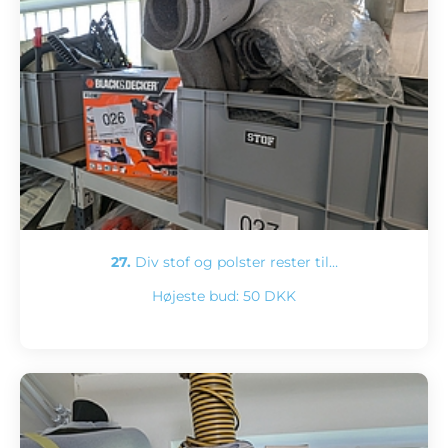
27.
Div stof og polster rester til…
Højeste bud:
50 DKK