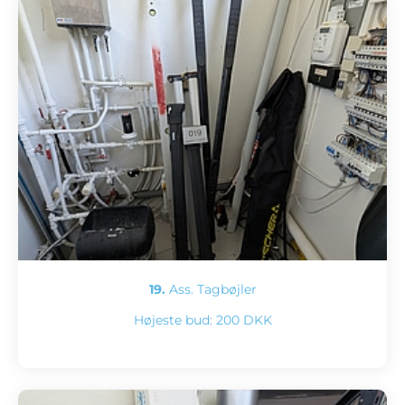
19.
Ass. Tagbøjler
Højeste bud:
200 DKK