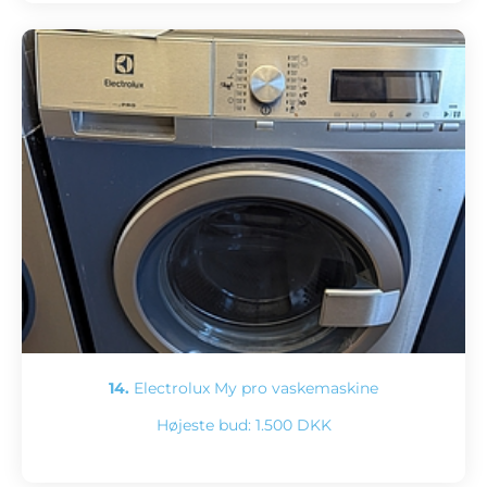
14.
Electrolux My pro vaskemaskine
Højeste bud:
1.500 DKK