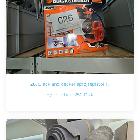
26.
Black and decker sprøjtepistol i…
Højeste bud:
250 DKK