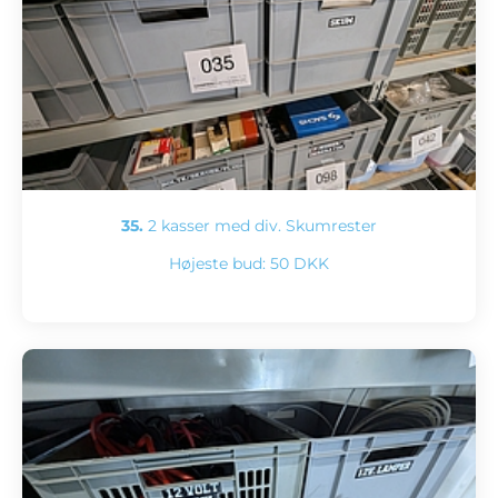
35.
2 kasser med div. Skumrester
Højeste bud:
50 DKK