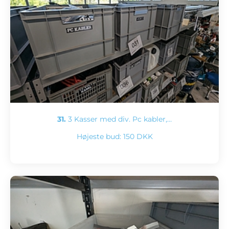
31.
3 Kasser med div. Pc kabler,…
Højeste bud:
150 DKK