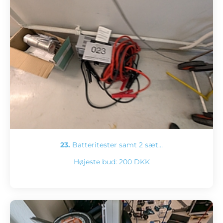
23.
Batteritester samt 2 sæt…
Højeste bud:
200 DKK