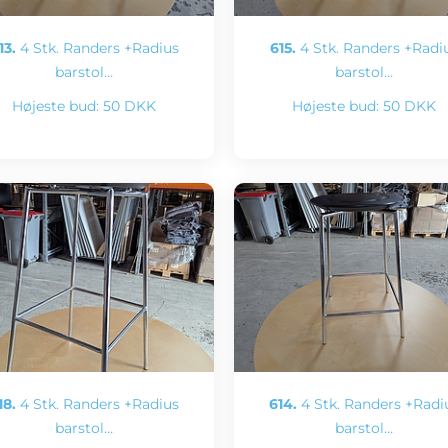
13.
4 Stk. Randers +Radius
615.
4 Stk. Randers +Radi
barstol…
barstol…
Højeste bud:
50 DKK
Højeste bud:
50 DKK
18.
4 Stk. Randers +Radius
614.
4 Stk. Randers +Radi
barstol…
barstol…