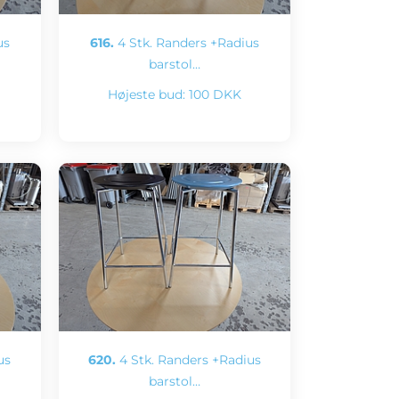
us
616.
4 Stk. Randers +Radius
barstol…
Højeste bud:
100 DKK
us
620.
4 Stk. Randers +Radius
barstol…