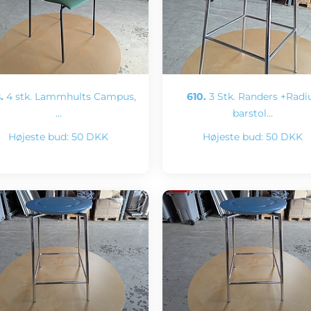
.
4 stk. Lammhults Campus,
610.
3 Stk. Randers +Radi
…
barstol…
Højeste bud:
50 DKK
Højeste bud:
50 DKK