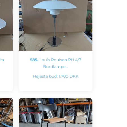
ra
585.
Louis Poulsen PH 4/3
Bordlampe…
Højeste bud:
1.700 DKK