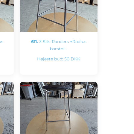
us
611.
3 Stk. Randers +Radius
barstol…
Højeste bud:
50 DKK