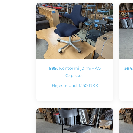
589.
Kontormiljø m/HÄG
594
Capisco…
Højeste bud:
1.150 DKK