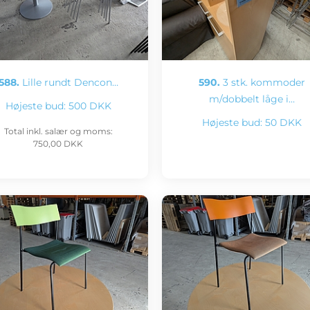
588.
Lille rundt Dencon…
590.
3 stk. kommoder
m/dobbelt låge i…
Højeste bud:
500 DKK
Højeste bud:
50 DKK
Total inkl. salær og moms:
750,00 DKK