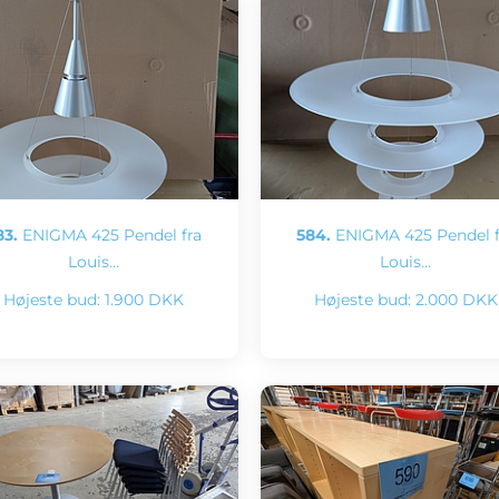
83.
ENIGMA 425 Pendel fra
584.
ENIGMA 425 Pendel f
Louis…
Louis…
Højeste bud:
1.900 DKK
Højeste bud:
2.000 DKK