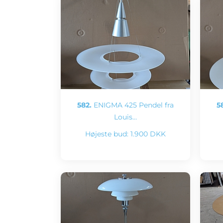
582.
ENIGMA 425 Pendel fra
5
Louis…
Højeste bud:
1.900 DKK