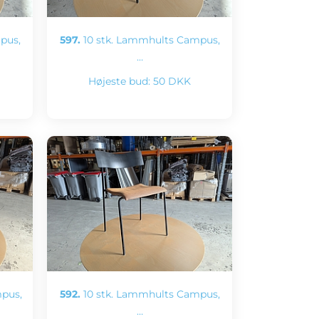
pus,
597.
10 stk. Lammhults Campus,
…
Højeste bud:
50 DKK
pus,
592.
10 stk. Lammhults Campus,
…