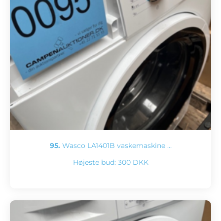
95.
Wasco LA1401B vaskemaskine …
Højeste bud:
300 DKK