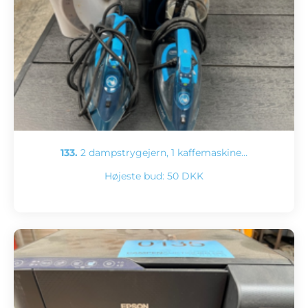
133.
2 dampstrygejern, 1 kaffemaskine…
Højeste bud:
50 DKK