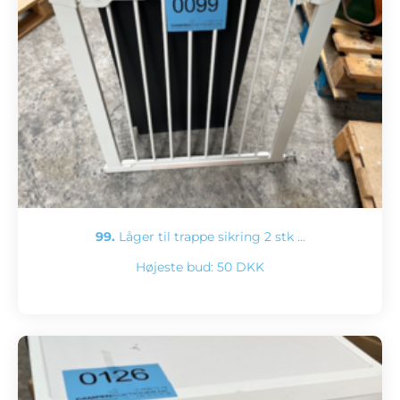
99.
Låger til trappe sikring 2 stk …
Højeste bud:
50 DKK