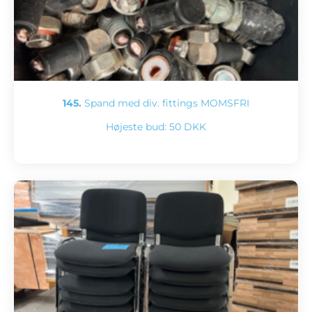
145.
Spand med div. fittings MOMSFRI
Højeste bud:
50 DKK