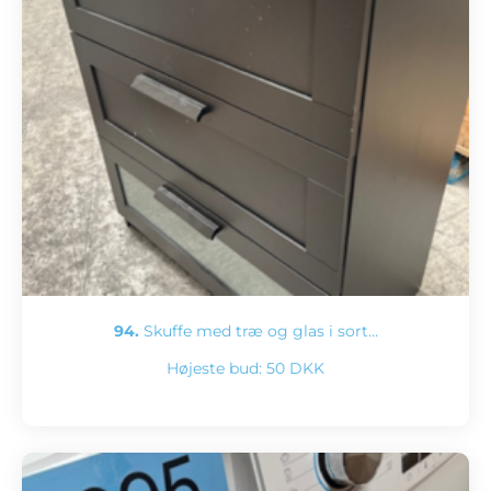
94.
Skuffe med træ og glas i sort…
Højeste bud:
50 DKK