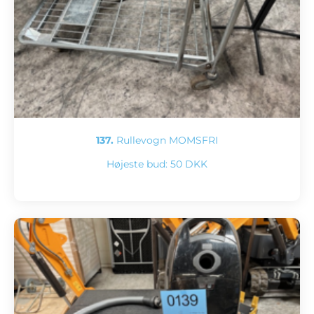
137.
Rullevogn MOMSFRI
Højeste bud:
50 DKK