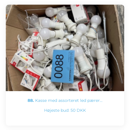
88.
Kasse med assorteret led pærer…
Højeste bud:
50 DKK