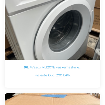
96.
Wasco VL1207E vaskemaskine…
Højeste bud:
200 DKK