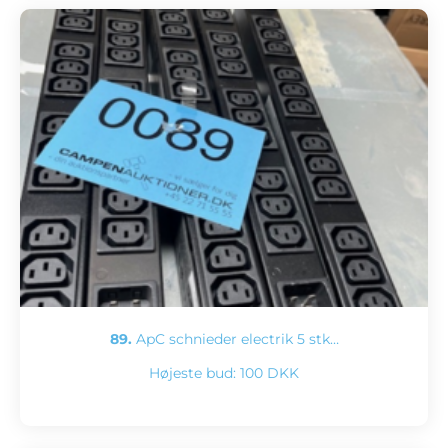
89.
ApC schnieder electrik 5 stk…
Højeste bud:
100 DKK