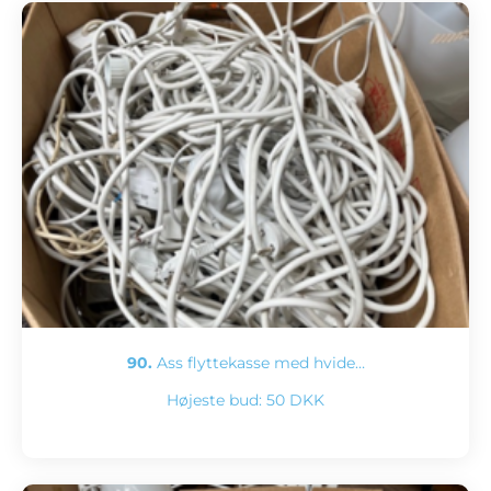
90.
Ass flyttekasse med hvide…
Højeste bud:
50 DKK