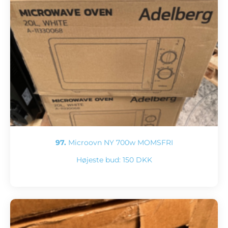
97.
Microovn NY 700w MOMSFRI
Højeste bud:
150 DKK