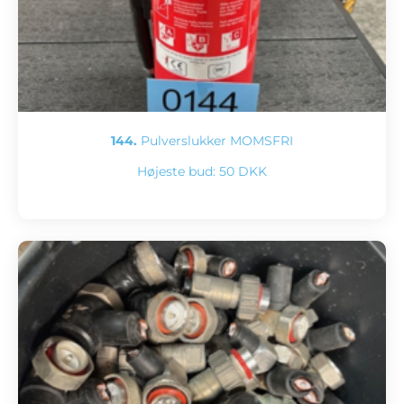
144.
Pulverslukker MOMSFRI
Højeste bud:
50 DKK