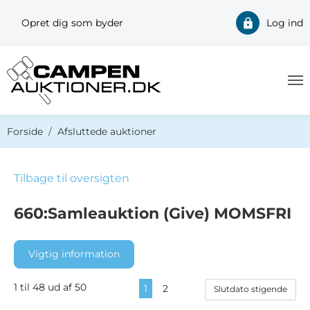
Opret dig som byder
Log ind
Du er her:
Forside
Afsluttede auktioner
Tilbage til oversigten
660:Samleauktion (Give) MOMSFRI
Vigtig information
1 til 48 ud af 50
1
2