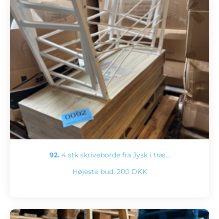
92.
4 stk skriveborde fra Jysk i træ…
Højeste bud:
200 DKK