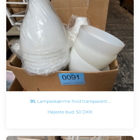
91.
Lampeskærme hvid transparant…
Højeste bud:
50 DKK