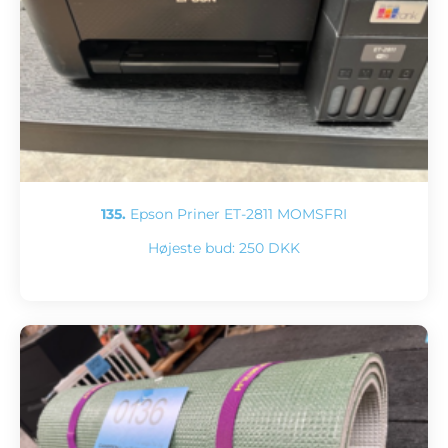
135.
Epson Priner ET-2811 MOMSFRI
Højeste bud:
250 DKK