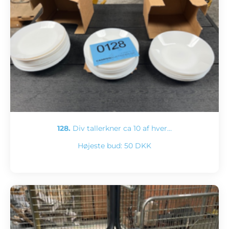
128.
Div tallerkner ca 10 af hver…
Højeste bud:
50 DKK