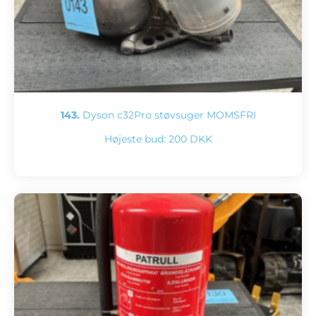
143.
Dyson c32Pro støvsuger MOMSFRI
Højeste bud:
200 DKK