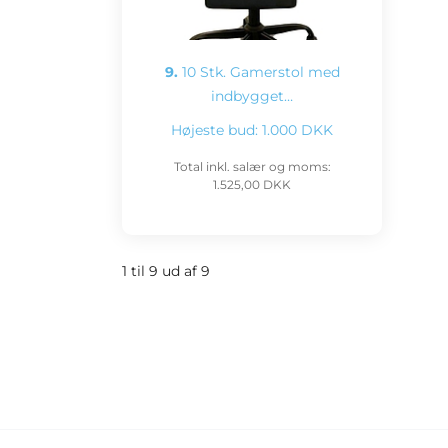
9.
10 Stk. Gamerstol med
indbygget…
Højeste bud:
1.000 DKK
Total inkl. salær og moms:
1.525,00 DKK
1 til 9 ud af 9