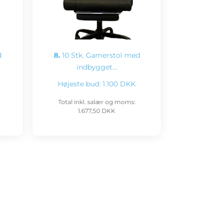
d
8.
10 Stk. Gamerstol med
indbygget…
Højeste bud:
1.100 DKK
Total inkl. salær og moms:
1.677,50 DKK