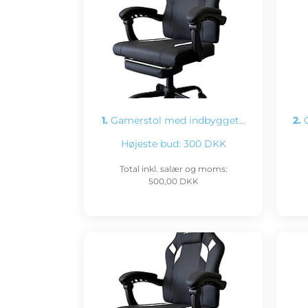
1.
Gamerstol med indbygget…
2.
G
Højeste bud:
300 DKK
Total inkl. salær og moms:
500,00 DKK