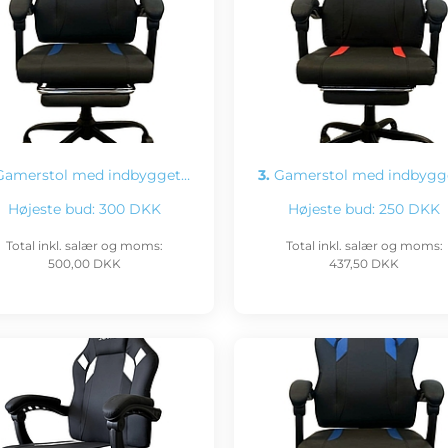
amerstol med indbygget…
3.
Gamerstol med indbygg
Højeste bud:
300 DKK
Højeste bud:
250 DKK
Total inkl. salær og moms:
Total inkl. salær og moms:
500,00 DKK
437,50 DKK