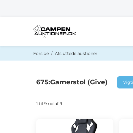
Du er her:
Forside
Afsluttede auktioner
675:Gamerstol (Give)
Vigt
1 til 9 ud af 9