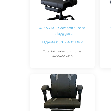
5.
4X3 Stk. Gamerstol med
indbygget…
Højeste bud:
2.400 DKK
Total inkl. salær og moms:
3.660,00 DKK