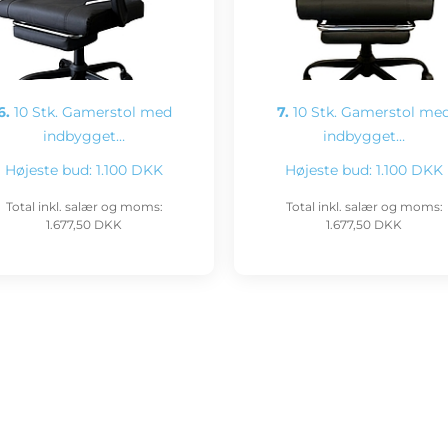
6.
10 Stk. Gamerstol med
7.
10 Stk. Gamerstol me
indbygget…
indbygget…
Højeste bud:
1.100 DKK
Højeste bud:
1.100 DKK
Total inkl. salær og moms:
Total inkl. salær og moms:
1.677,50 DKK
1.677,50 DKK