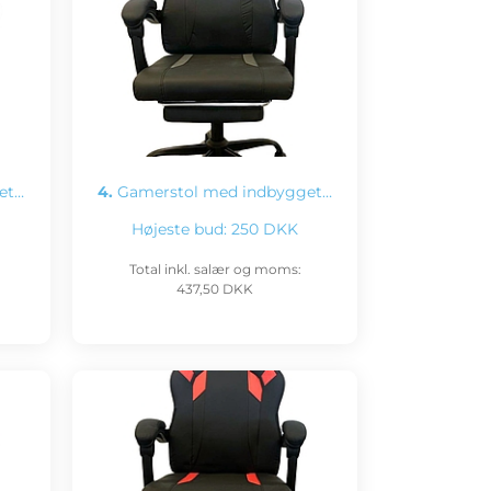
et…
4.
Gamerstol med indbygget…
Højeste bud:
250 DKK
Total inkl. salær og moms:
437,50 DKK