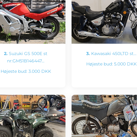
2.
Suzuki GS 500E st
3.
Kawasaki 450LTD st…
nr:GM51B146447…
Højeste bud:
5.000 DKK
Højeste bud:
3.000 DKK