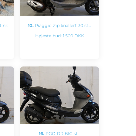
 nr:
10.
Piaggio Zip knallert 30 st…
Højeste bud:
1.500 DKK
16.
PGO DR BIG st…