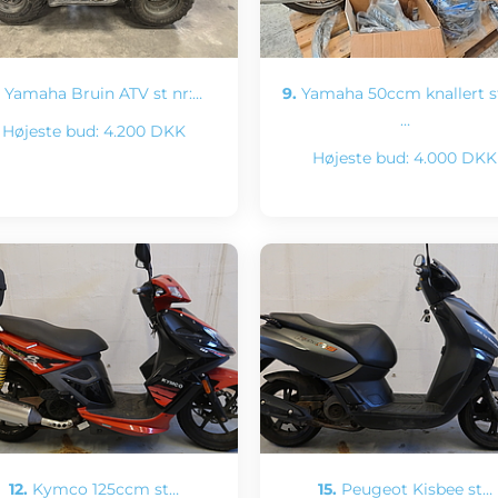
Yamaha Bruin ATV st nr:…
9.
Yamaha 50ccm knallert st
…
Højeste bud:
4.200 DKK
Højeste bud:
4.000 DKK
12.
Kymco 125ccm st…
15.
Peugeot Kisbee st…