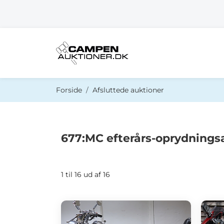
Du er her:
Forside
Afsluttede auktioner
677:MC efterårs-oprydnings
1 til 16 ud af 16