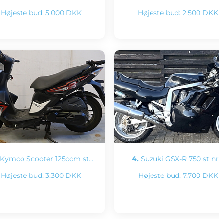
Højeste bud:
5.000 DKK
Højeste bud:
2.500 DKK
Kymco Scooter 125ccm st…
4.
Suzuki GSX-R 750 st nr
Højeste bud:
3.300 DKK
Højeste bud:
7.700 DKK