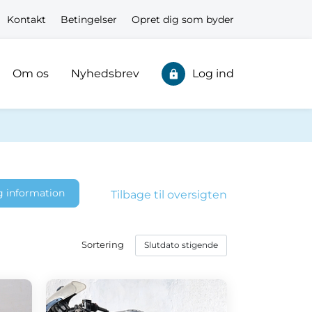
Kontakt
Betingelser
Opret dig som byder
Om os
Nyhedsbrev
Log ind
g information
Tilbage til oversigten
Sortering