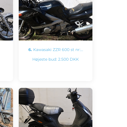
6.
Kawasaki ZZR 600 st nr:…
Højeste bud:
2.500 DKK