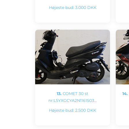
Højeste bud:
3.000 DKK
13.
COMET 30 st
14.
nr:L5YXGCYA2N1161503…
Højeste bud:
2.500 DKK