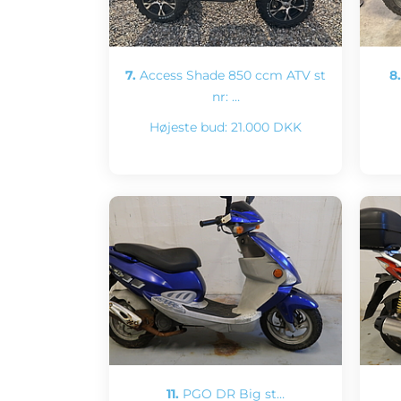
7.
Access Shade 850 ccm ATV st
8.
nr: …
Højeste bud:
21.000 DKK
11.
PGO DR Big st…