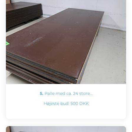
5.
Palle med ca. 24 store…
Højeste bud:
500 DKK