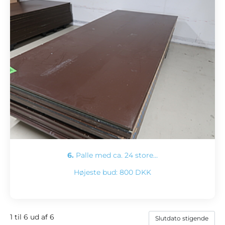
6.
Palle med ca. 24 store…
Højeste bud:
800 DKK
1 til 6 ud af 6