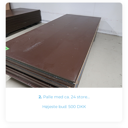
2.
Palle med ca. 24 store…
Højeste bud:
500 DKK