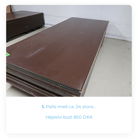
1.
Palle med ca. 24 store…
Højeste bud:
850 DKK