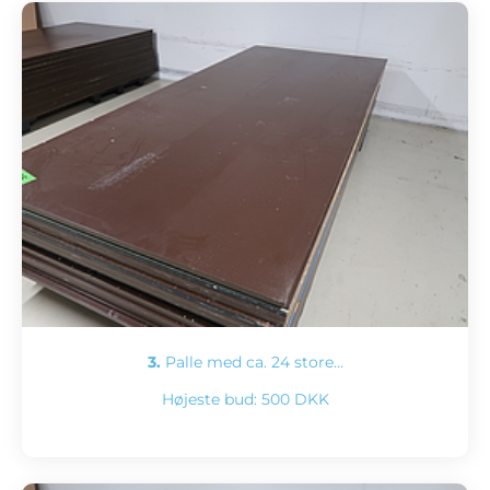
3.
Palle med ca. 24 store…
Højeste bud:
500 DKK