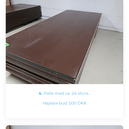
4.
Palle med ca. 24 store…
Højeste bud:
500 DKK