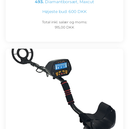
493.
Diamantborsæt, Maxcut
Højeste bud:
600 DKK
Total inkl. salær og moms:
915,00 DKK