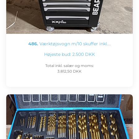
486.
Værktøjsvogn m/10 skuffer inkl.…
Højeste bud:
2.500 DKK
Total inkl. salær og moms:
3.812,50 DKK