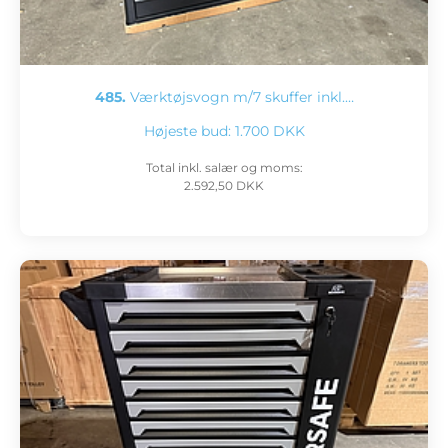
485.
Værktøjsvogn m/7 skuffer inkl.…
Højeste bud:
1.700 DKK
Total inkl. salær og moms:
2.592,50 DKK