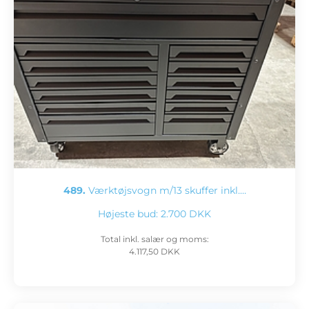
489.
Værktøjsvogn m/13 skuffer inkl.…
Højeste bud:
2.700 DKK
Total inkl. salær og moms:
4.117,50 DKK