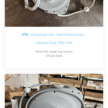
475.
Slangeopruller med haveslange,…
Højeste bud:
200 DKK
Total inkl. salær og moms:
375,00 DKK