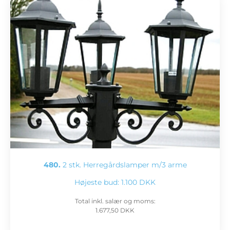
480.
2 stk. Herregårdslamper m/3 arme
Højeste bud:
1.100 DKK
Total inkl. salær og moms:
1.677,50 DKK