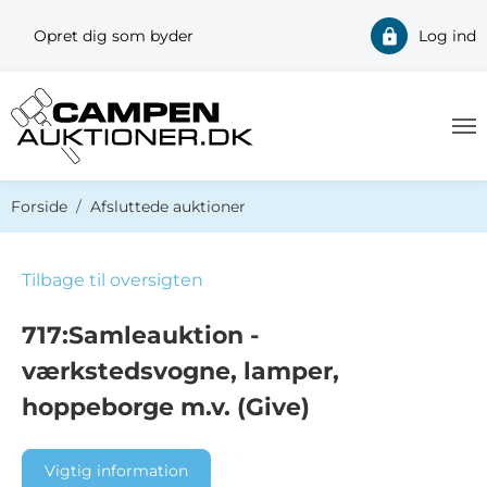
Opret dig som byder
Log ind
Du er her:
Forside
Afsluttede auktioner
Tilbage til oversigten
717:Samleauktion -
værkstedsvogne, lamper,
hoppeborge m.v. (Give)
Vigtig information