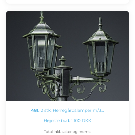
481.
2 stk. Herregårdslamper m/3…
Højeste bud:
1.100 DKK
Total inkl. salær og moms: