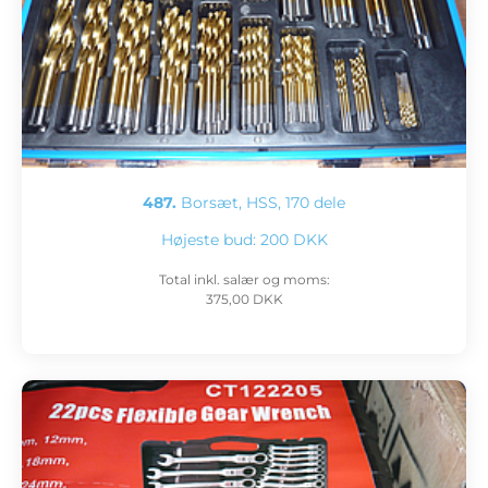
487.
Borsæt, HSS, 170 dele
Højeste bud:
200 DKK
Total inkl. salær og moms:
375,00 DKK