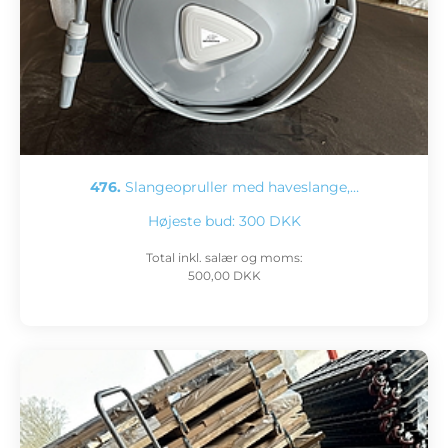
476.
Slangeopruller med haveslange,…
Højeste bud:
300 DKK
Total inkl. salær og moms:
500,00 DKK