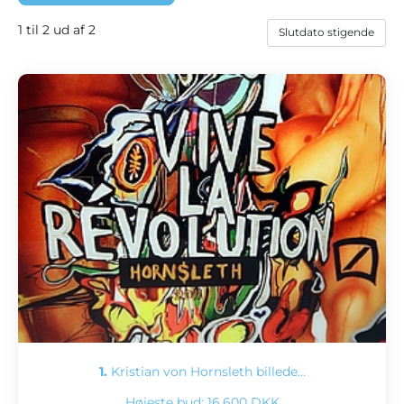
1 til 2 ud af 2
1.
Kristian von Hornsleth billede…
Højeste bud:
16.600 DKK