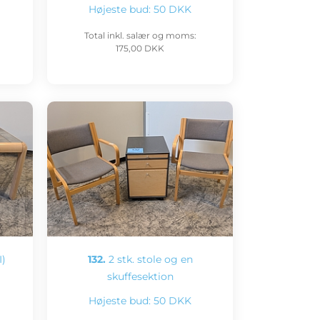
Højeste bud:
50 DKK
Total inkl. salær og moms:
175,00 DKK
)
132.
2 stk. stole og en
skuffesektion
Højeste bud:
50 DKK