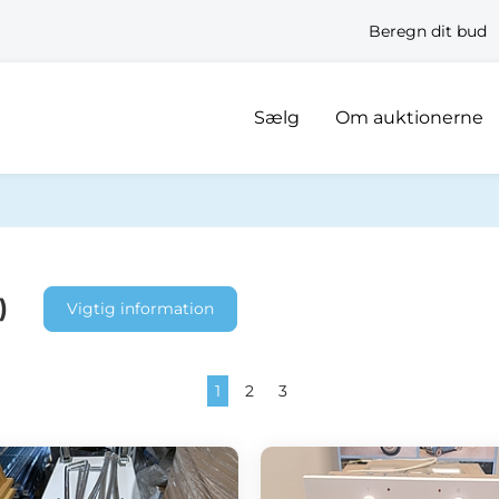
Beregn dit bud
Sælg
Om auktionerne
)
Vigtig information
1
2
3