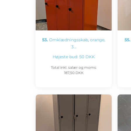
53.
Omklædningsskab, orange,
55.
3…
Højeste bud:
50 DKK
Total inkl. salær og moms:
187,50 DKK