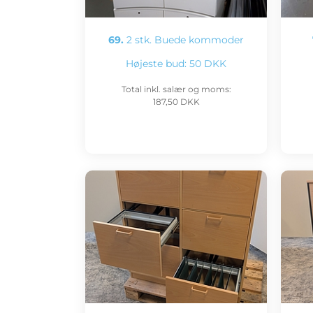
69.
2 stk. Buede kommoder
Højeste bud:
50 DKK
Total inkl. salær og moms:
187,50 DKK