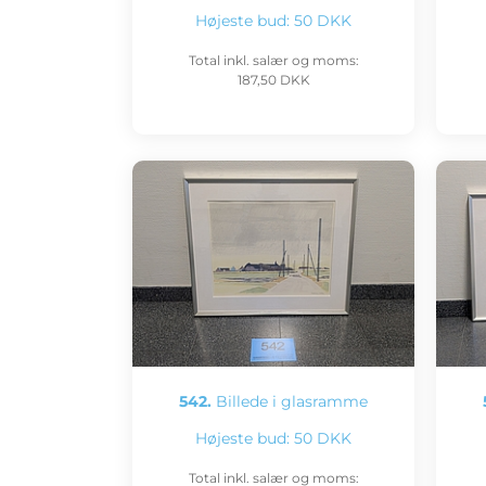
Højeste bud:
50 DKK
Total inkl. salær og moms:
187,50 DKK
542.
Billede i glasramme
Højeste bud:
50 DKK
Total inkl. salær og moms: