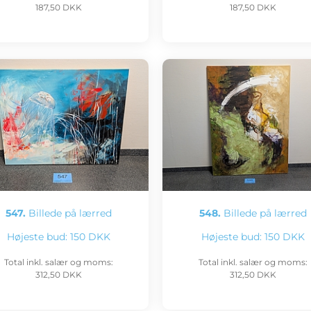
187,50 DKK
187,50 DKK
547.
Billede på lærred
548.
Billede på lærred
Højeste bud:
150 DKK
Højeste bud:
150 DKK
Total inkl. salær og moms:
Total inkl. salær og moms:
312,50 DKK
312,50 DKK