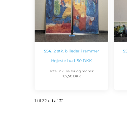
554.
2 stk. billeder i rammer
55
Højeste bud:
50 DKK
Total inkl. salær og moms:
187,50 DKK
1 til 32 ud af 32