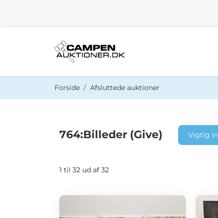
Du er her:
Forside
Afsluttede auktioner
764:Billeder (Give)
Vigtig i
1 til 32 ud af 32