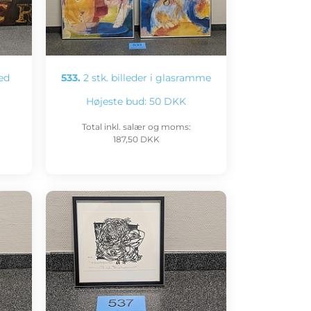
red
533.
2 stk. billeder i glasramme
Højeste bud:
50 DKK
Total inkl. salær og moms:
187,50 DKK