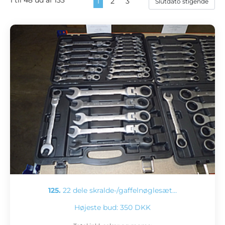
1
2
3
125.
22 dele skralde-/gaffelnøglesæt…
Højeste bud:
350 DKK