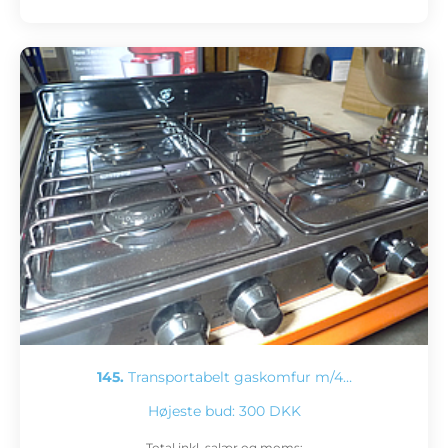
145.
Transportabelt gaskomfur m/4…
Højeste bud:
300 DKK
Total inkl. salær og moms: