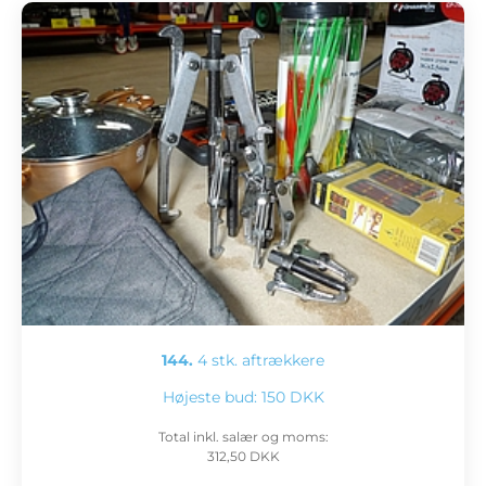
144.
4 stk. aftrækkere
Højeste bud:
150 DKK
Total inkl. salær og moms:
312,50 DKK