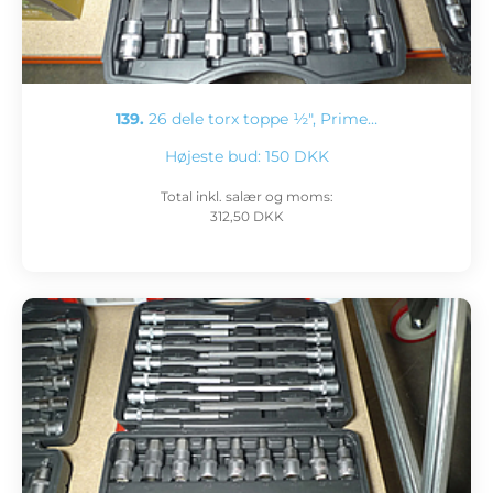
139.
26 dele torx toppe ½", Prime…
Højeste bud:
150 DKK
Total inkl. salær og moms:
312,50 DKK