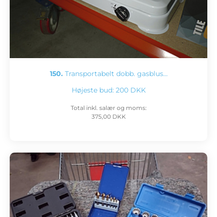
150.
Transportabelt dobb. gasblus…
Højeste bud:
200 DKK
Total inkl. salær og moms:
375,00 DKK