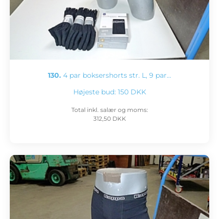
130.
4 par boksershorts str. L, 9 par…
Højeste bud:
150 DKK
Total inkl. salær og moms:
312,50 DKK