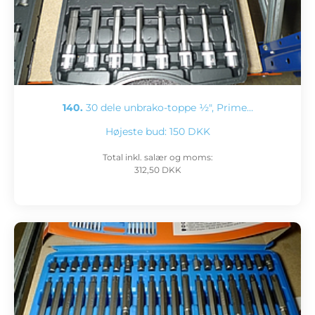
140.
30 dele unbrako-toppe ½", Prime…
Højeste bud:
150 DKK
Total inkl. salær og moms:
312,50 DKK