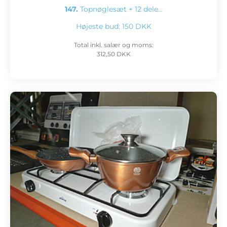
147.
Topnøglesæt + 12 dele…
Højeste bud:
150 DKK
Total inkl. salær og moms:
312,50 DKK