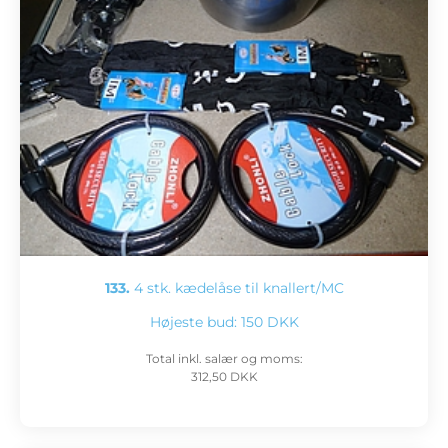
133.
4 stk. kædelåse til knallert/MC
Højeste bud:
150 DKK
Total inkl. salær og moms:
312,50 DKK