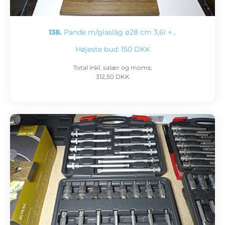
138.
Pande m/glaslåg ø28 cm 3,6l +…
Højeste bud:
150 DKK
Total inkl. salær og moms:
312,50 DKK