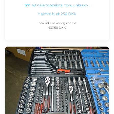
127.
49 dele toppebits, torx, unbrako…
Højeste bud:
250 DKK
Total inkl. salær og moms:
437,50 DKK