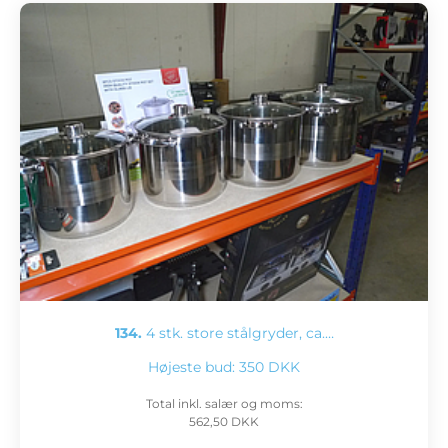
134.
4 stk. store stålgryder, ca.…
Højeste bud:
350 DKK
Total inkl. salær og moms:
562,50 DKK