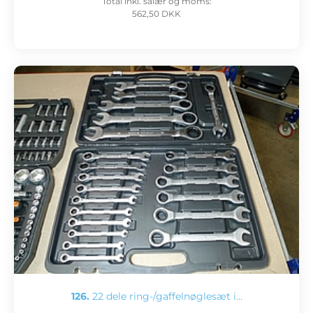
Total inkl. salær og moms:
562,50 DKK
126.
22 dele ring-/gaffelnøglesæt i…