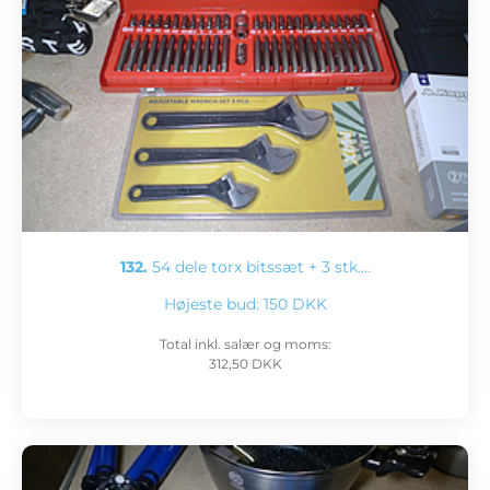
132.
54 dele torx bitssæt + 3 stk.…
Højeste bud:
150 DKK
Total inkl. salær og moms:
312,50 DKK