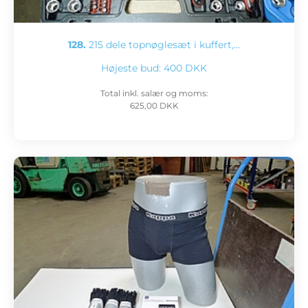
128.
215 dele topnøglesæt i kuffert,…
Højeste bud:
400 DKK
Total inkl. salær og moms:
625,00 DKK