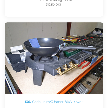
Total inkl. salær og moms:
312,50 DKK
136.
Gasblus m/3 haner 8kW + wok