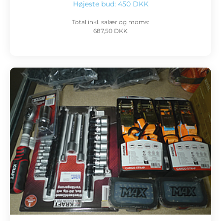
Højeste bud:
450 DKK
Total inkl. salær og moms:
687,50 DKK