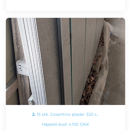
2.
15 stk. Cosentino plader 320 x…
Højeste bud:
4.100 DKK