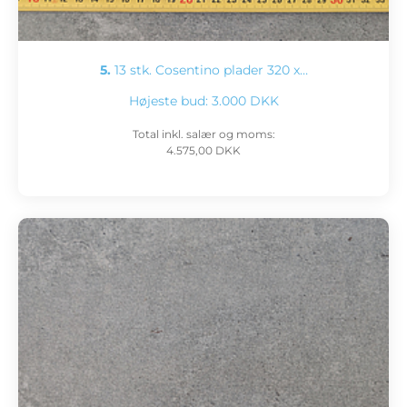
5.
13 stk. Cosentino plader 320 x…
Højeste bud:
3.000 DKK
Total inkl. salær og moms:
4.575,00 DKK