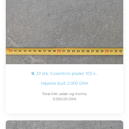
9.
33 stk. Cosentino plader 103 x…
Højeste bud:
2.000 DKK
Total inkl. salær og moms:
3.050,00 DKK