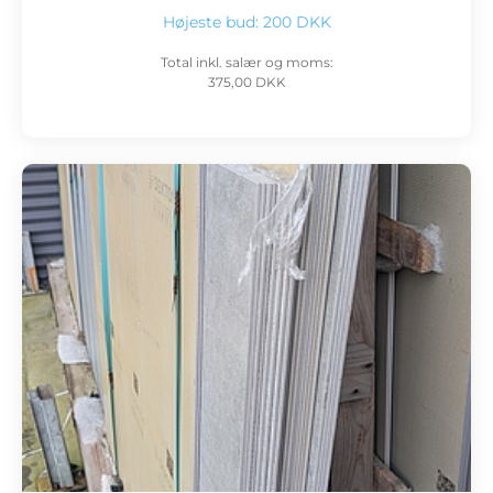
Højeste bud:
200 DKK
Total inkl. salær og moms:
375,00 DKK