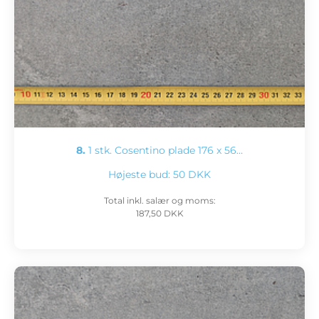
8.
1 stk. Cosentino plade 176 x 56…
Højeste bud:
50 DKK
Total inkl. salær og moms:
187,50 DKK