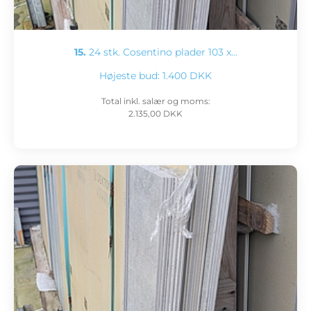
15.
24 stk. Cosentino plader 103 x…
Højeste bud:
1.400 DKK
Total inkl. salær og moms:
2.135,00 DKK