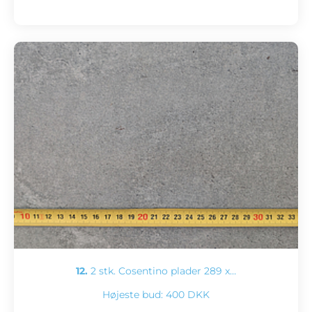
12.
2 stk. Cosentino plader 289 x…
Højeste bud:
400 DKK