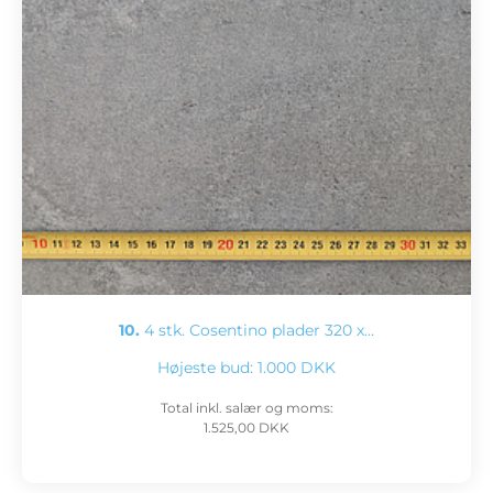
10.
4 stk. Cosentino plader 320 x…
Højeste bud:
1.000 DKK
Total inkl. salær og moms:
1.525,00 DKK