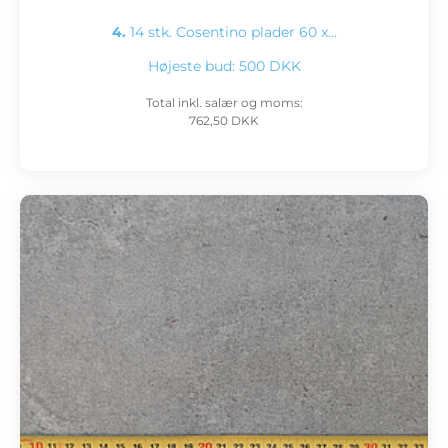
4.
14 stk. Cosentino plader 60 x…
Højeste bud:
500 DKK
Total inkl. salær og moms:
762,50 DKK