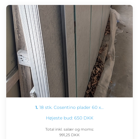
1.
18 stk. Cosentino plader 60 x…
Højeste bud:
650 DKK
Total inkl. salær og moms:
991,25 DKK