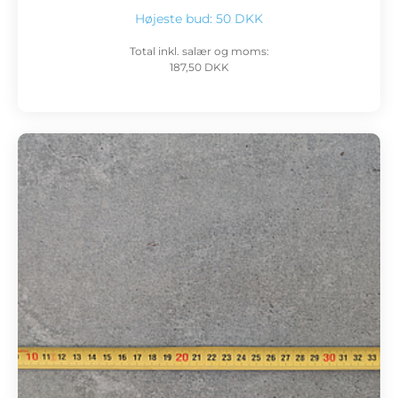
Højeste bud:
50 DKK
Total inkl. salær og moms:
187,50 DKK