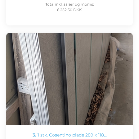
Total inkl. salær og moms:
6.252,50 DKK
3.
1 stk. Cosentino plade 289 x 118…