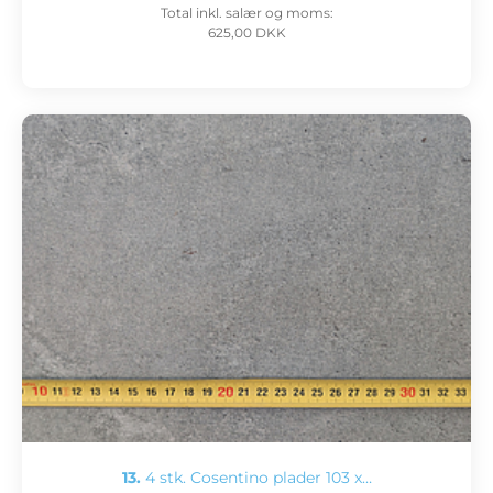
Total inkl. salær og moms:
625,00 DKK
13.
4 stk. Cosentino plader 103 x…