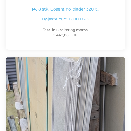
14.
8 stk. Cosentino plader 320 x…
Højeste bud:
1.600 DKK
Total inkl. salær og moms:
2.440,00 DKK