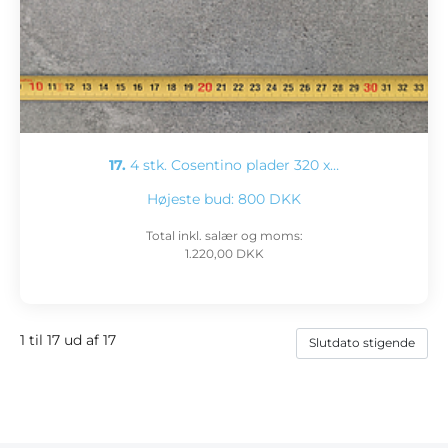
17.
4 stk. Cosentino plader 320 x…
Højeste bud:
800 DKK
Total inkl. salær og moms:
1.220,00 DKK
1 til 17 ud af 17