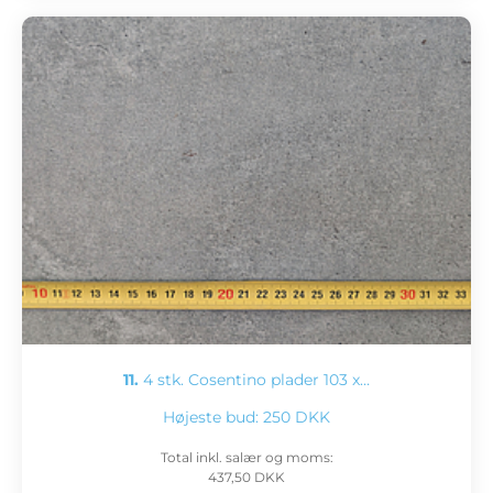
11.
4 stk. Cosentino plader 103 x…
Højeste bud:
250 DKK
Total inkl. salær og moms:
437,50 DKK