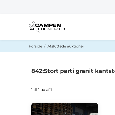
Du er her:
Forside
Afsluttede auktioner
842:Stort parti granit kants
1 til 1 ud af 1