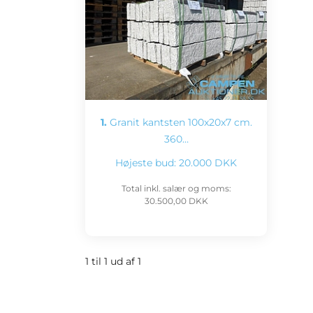
1.
Granit kantsten 100x20x7 cm.
360…
Højeste bud:
20.000 DKK
Total inkl. salær og moms:
30.500,00 DKK
1 til 1 ud af 1