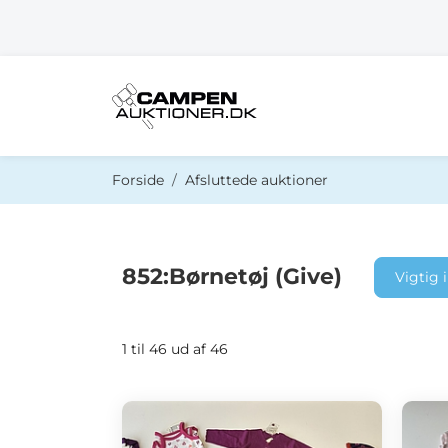
Du er her:
Forside
Afsluttede auktioner
852:Børnetøj (Give)
Vigtig 
1 til 46 ud af 46