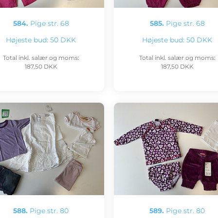
584.
Pige str. 68
585.
Pige str. 68
Højeste bud:
50 DKK
Højeste bud:
50 DKK
Total inkl. salær og moms:
Total inkl. salær og moms:
187,50 DKK
187,50 DKK
588.
Pige str. 80
589.
Pige str. 80