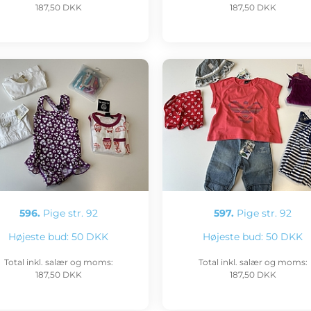
187,50 DKK
187,50 DKK
596.
Pige str. 92
597.
Pige str. 92
Højeste bud:
50 DKK
Højeste bud:
50 DKK
Total inkl. salær og moms:
Total inkl. salær og moms:
187,50 DKK
187,50 DKK