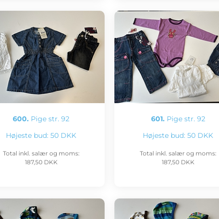
600.
Pige str. 92
601.
Pige str. 92
Højeste bud:
50 DKK
Højeste bud:
50 DKK
Total inkl. salær og moms:
Total inkl. salær og moms:
187,50 DKK
187,50 DKK