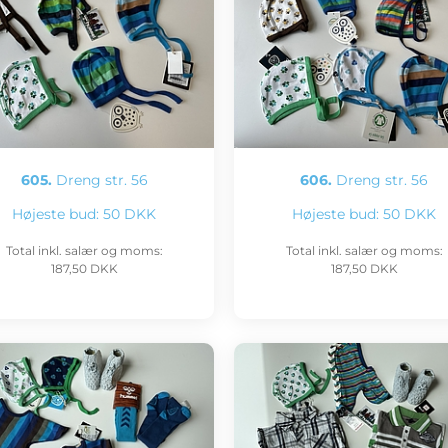
605.
Dreng str. 56
606.
Dreng str. 56
Højeste bud:
50 DKK
Højeste bud:
50 DKK
Total inkl. salær og moms:
Total inkl. salær og moms:
187,50 DKK
187,50 DKK