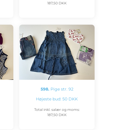
187,50 DKK
598.
Pige str. 92
Højeste bud:
50 DKK
Total inkl. salær og moms:
187,50 DKK