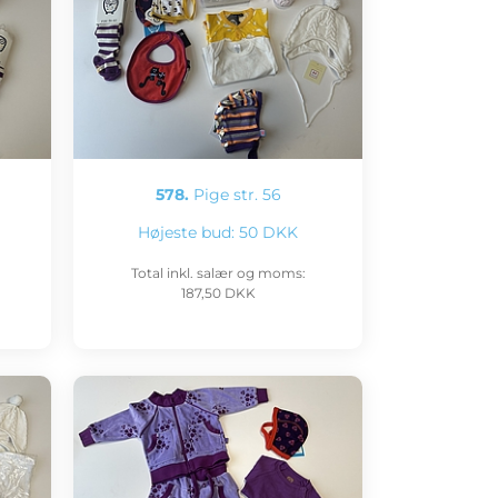
578.
Pige str. 56
Højeste bud:
50 DKK
Total inkl. salær og moms:
187,50 DKK