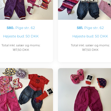
580.
Pige str. 62
581.
Pige str. 62
Højeste bud:
50 DKK
Højeste bud:
50 DKK
Total inkl. salær og moms:
Total inkl. salær og moms:
187,50 DKK
187,50 DKK