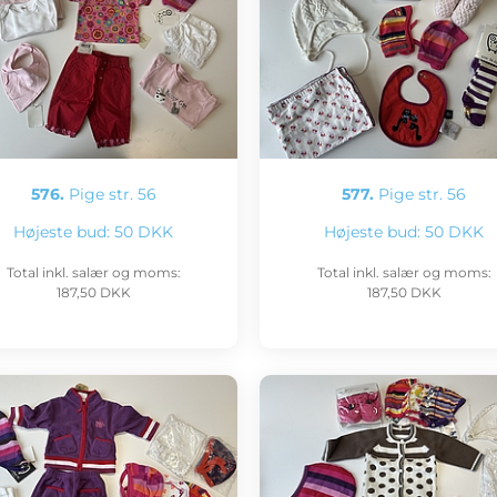
576.
Pige str. 56
577.
Pige str. 56
Højeste bud:
50 DKK
Højeste bud:
50 DKK
Total inkl. salær og moms:
Total inkl. salær og moms:
187,50 DKK
187,50 DKK