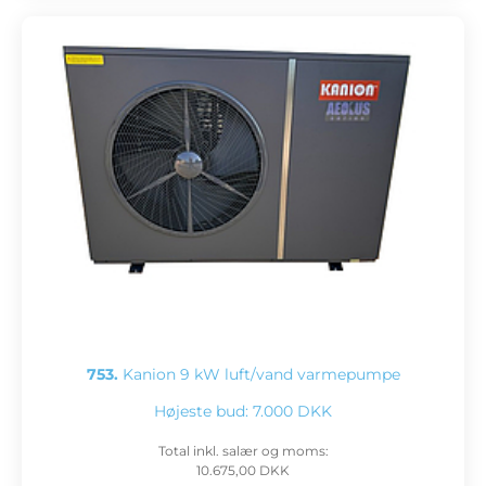
753.
Kanion 9 kW luft/vand varmepumpe
Højeste bud:
7.000 DKK
Total inkl. salær og moms:
10.675,00 DKK