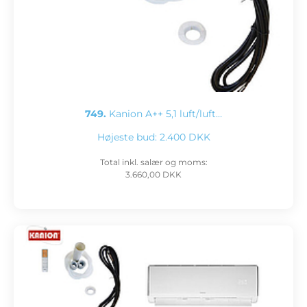
749.
Kanion A++ 5,1 luft/luft…
Højeste bud:
2.400 DKK
Total inkl. salær og moms:
3.660,00 DKK