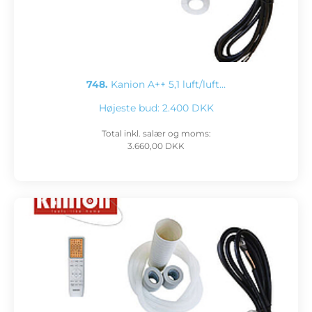
748.
Kanion A++ 5,1 luft/luft…
Højeste bud:
2.400 DKK
Total inkl. salær og moms:
3.660,00 DKK