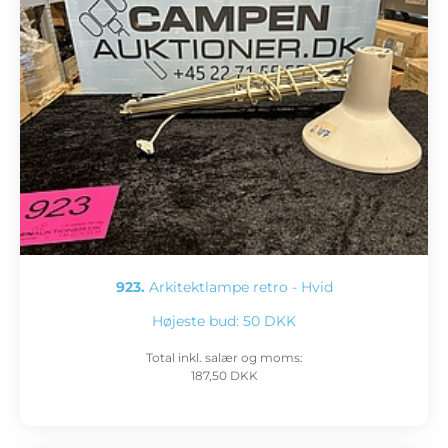
923.
Arkitektlampe retro - Hvid
Højeste bud:
50 DKK
Total inkl. salær og moms:
187,50 DKK