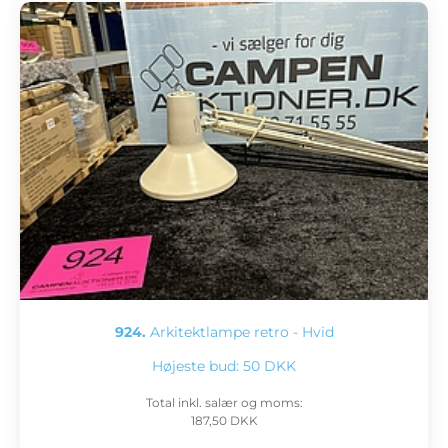
924.
Arkitektlampe retro - Hvid
Højeste bud:
50 DKK
Total inkl. salær og moms:
187,50 DKK