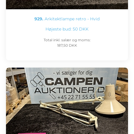
929.
Arkitektlampe retro - Hvid
Højeste bud:
50 DKK
Total inkl. salær og moms:
187,50 DKK