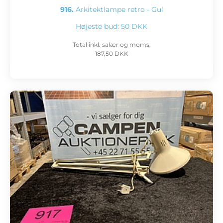
916.
Arkitektlampe retro - Gul
Højeste bud:
50 DKK
Total inkl. salær og moms:
187,50 DKK