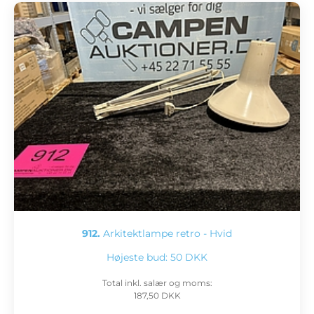
912.
Arkitektlampe retro - Hvid
Højeste bud:
50 DKK
Total inkl. salær og moms:
187,50 DKK