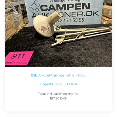
911.
Arkitektlampe retro - Hvid
Højeste bud:
50 DKK
Total inkl. salær og moms:
187,50 DKK