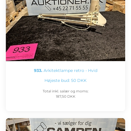
933.
Arkitektlampe retro - Hvid
Højeste bud:
50 DKK
Total inkl. salær og moms:
187,50 DKK