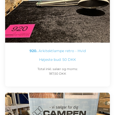
920.
Arkitektlampe retro - Hvid
Højeste bud:
50 DKK
Total inkl. salær og moms:
187,50 DKK