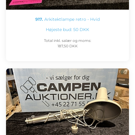
917.
Arkitektlampe retro - Hvid
Højeste bud:
50 DKK
Total inkl. salær og moms:
187,50 DKK