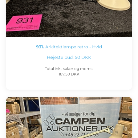
931.
Arkitektlampe retro - Hvid
Højeste bud:
50 DKK
Total inkl. salær og moms:
187,50 DKK