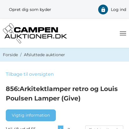
Opret dig som byder
Log ind
Du er her:
Forside
Afsluttede auktioner
Tilbage til oversigten
856:Arkitektlamper retro og Louis
Poulsen Lamper (Give)
Vigtig information
1 til 48 ud af 55