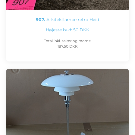
907.
Arkitektlampe retro Hvid
Højeste bud:
50 DKK
Total inkl. salær og moms:
187,50 DKK