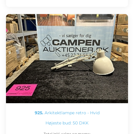
925.
Arkitektlampe retro - Hvid
Højeste bud:
50 DKK
Total inkl. salær og moms: