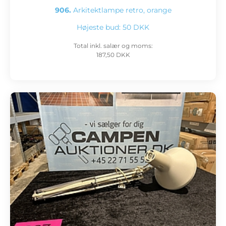
906.
Arkitektlampe retro, orange
Højeste bud:
50 DKK
Total inkl. salær og moms:
187,50 DKK