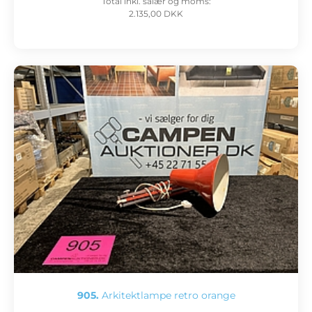
Total inkl. salær og moms:
2.135,00 DKK
905.
Arkitektlampe retro orange