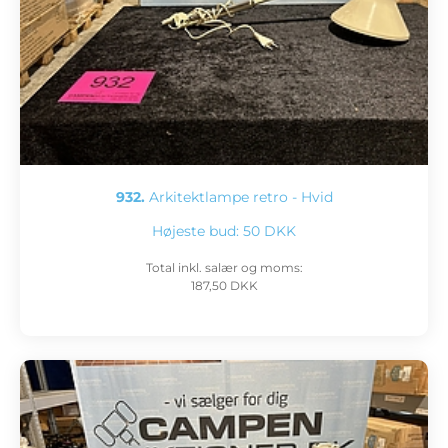
932.
Arkitektlampe retro - Hvid
Højeste bud:
50 DKK
Total inkl. salær og moms:
187,50 DKK