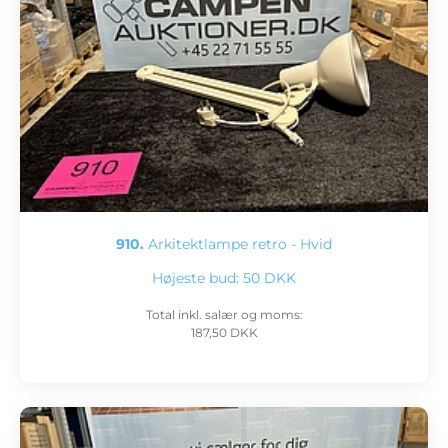
910.
Arkitektlampe retro - Hvid
Højeste bud:
50 DKK
Total inkl. salær og moms:
187,50 DKK