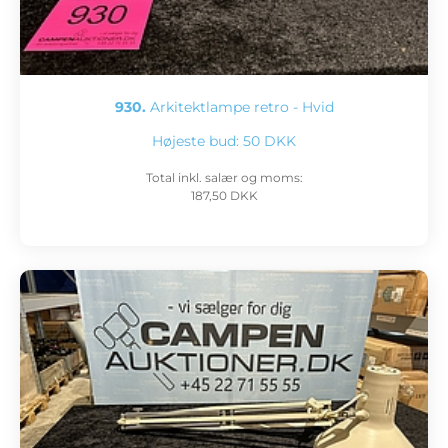
930.
Arkitektlampe retro - Hvid
Højeste bud:
50 DKK
Total inkl. salær og moms:
187,50 DKK