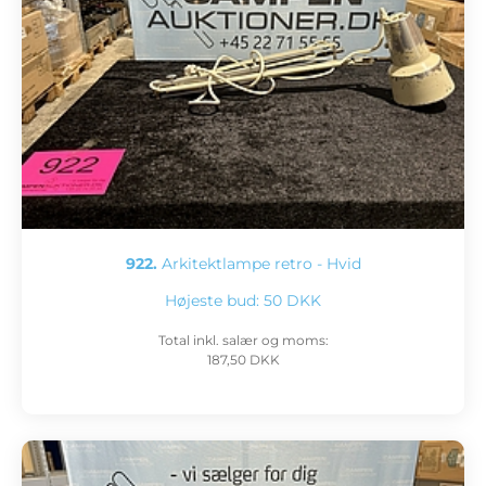
922.
Arkitektlampe retro - Hvid
Højeste bud:
50 DKK
Total inkl. salær og moms:
187,50 DKK