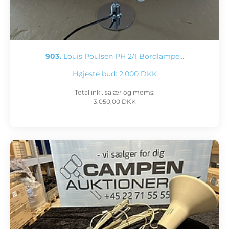
903.
Louis Poulsen PH 2/1 Bordlampe…
Højeste bud:
2.000 DKK
Total inkl. salær og moms:
3.050,00 DKK