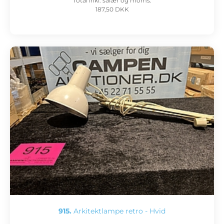
Total inkl. salær og moms:
187,50 DKK
915.
Arkitektlampe retro - Hvid