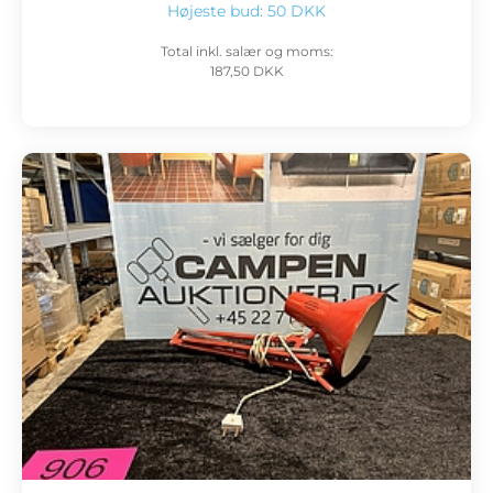
Højeste bud:
50 DKK
Total inkl. salær og moms:
187,50 DKK