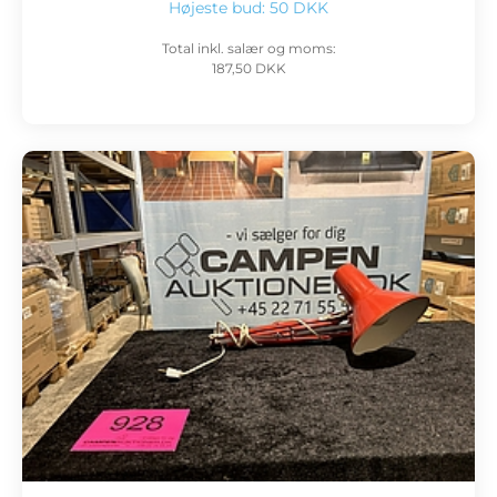
Højeste bud:
50 DKK
Total inkl. salær og moms:
187,50 DKK