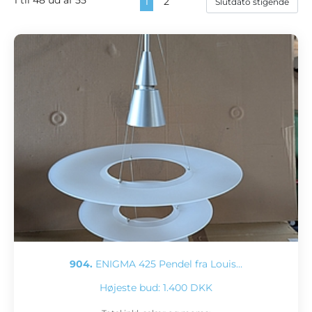
1
2
904.
ENIGMA 425 Pendel fra Louis…
Højeste bud:
1.400 DKK