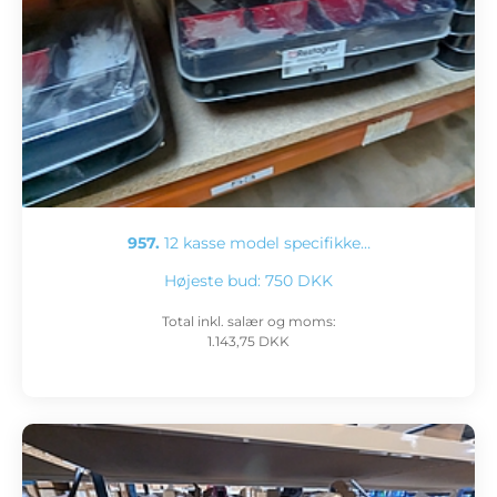
957.
12 kasse model specifikke…
Højeste bud:
750 DKK
Total inkl. salær og moms:
1.143,75 DKK