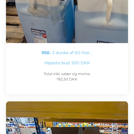
950.
3 dunke af 60 liter…
Højeste bud:
500 DKK
Total inkl. salær og moms:
762,50 DKK