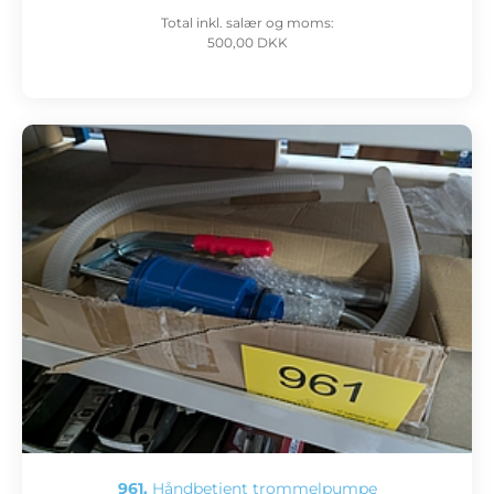
Total inkl. salær og moms:
500,00 DKK
961.
Håndbetjent trommelpumpe