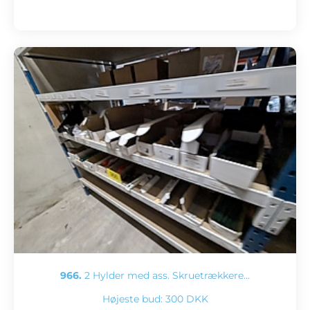
966.
2 Hylder med ass. Skruetrækkere…
Højeste bud:
300 DKK