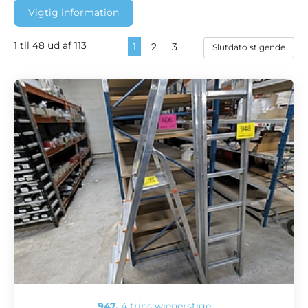
Vigtig information
1 til 48 ud af 113
1
2
3
947.
4 trins wienerstige