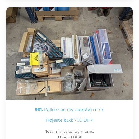
951.
Palle med div værktøj m.m.
Højeste bud:
700 DKK
Total inkl. salær og moms:
1.067,50 DKK