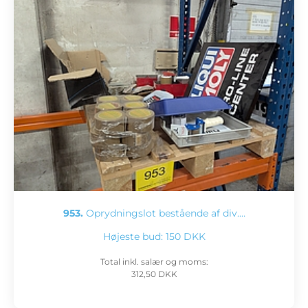
953.
Oprydningslot bestående af div.…
Højeste bud:
150 DKK
Total inkl. salær og moms:
312,50 DKK