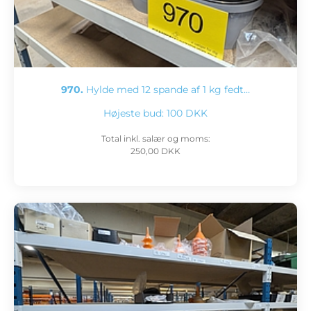
970.
Hylde med 12 spande af 1 kg fedt…
Højeste bud:
100 DKK
Total inkl. salær og moms:
250,00 DKK