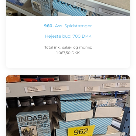
960.
Ass. Spidstænger
Højeste bud:
700 DKK
Total inkl. salær og moms:
1.067,50 DKK