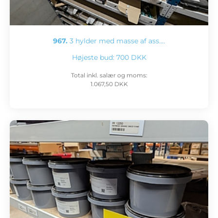
967.
3 hylder med masse af ass.…
Højeste bud:
700 DKK
Total inkl. salær og moms:
1.067,50 DKK