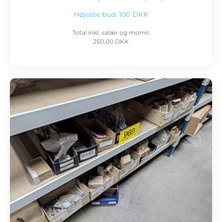
Højeste bud:
100 DKK
Total inkl. salær og moms:
250,00 DKK