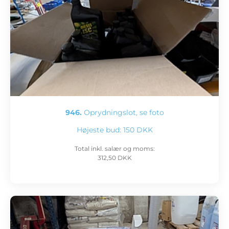
946.
Oprydningslot, se foto
Højeste bud:
150 DKK
Total inkl. salær og moms:
312,50 DKK