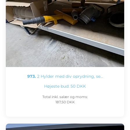
973.
2 Hylder med div oprydning, se…
Højeste bud:
50 DKK
Total inkl. salær og moms:
187,50 DKK