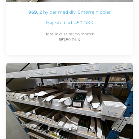
969.
2 hylder med div. Smørre nippler
Højeste bud:
450 DKK
Total inkl. salær og moms:
687,50 DKK