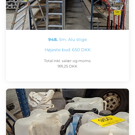
948.
5m. Alu stige
Højeste bud:
650 DKK
Total inkl. salær og moms:
991,25 DKK