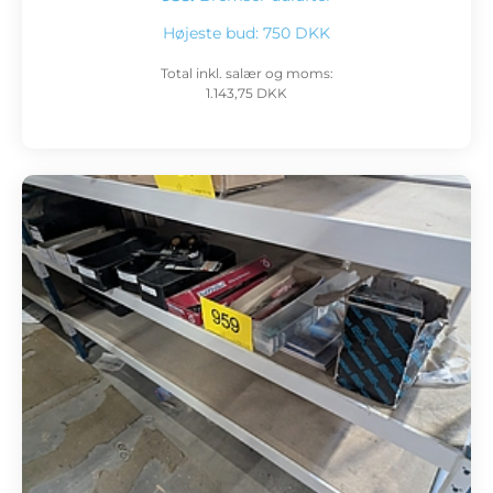
Højeste bud:
750 DKK
Total inkl. salær og moms:
1.143,75 DKK