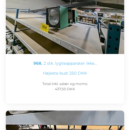
968.
2 stk. lygteapparater ikke…
Højeste bud:
250 DKK
Total inkl. salær og moms:
437,50 DKK