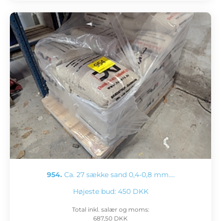
954.
Ca. 27 sække sand 0,4-0,8 mm.…
Højeste bud:
450 DKK
Total inkl. salær og moms:
687,50 DKK