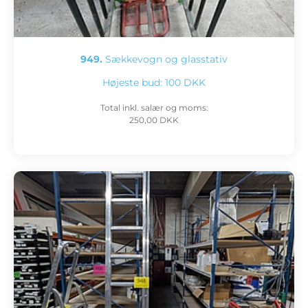
949.
Sækkevogn og glasstativ
Højeste bud:
100 DKK
Total inkl. salær og moms:
250,00 DKK