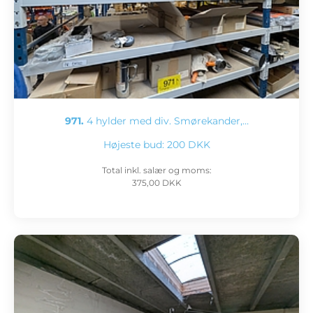
971.
4 hylder med div. Smørekander,…
Højeste bud:
200 DKK
Total inkl. salær og moms:
375,00 DKK