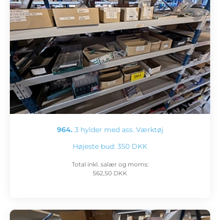
964.
3 hylder med ass. Værktøj
Højeste bud:
350 DKK
Total inkl. salær og moms:
562,50 DKK