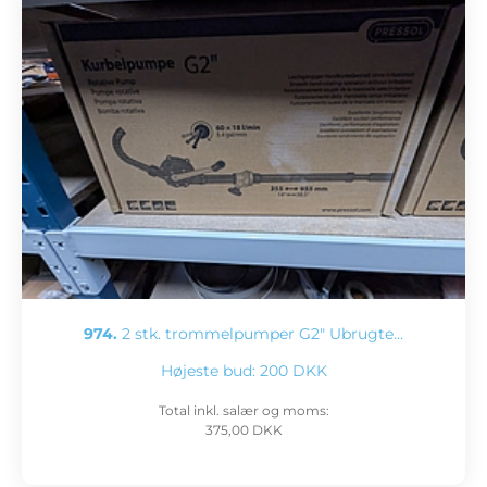
974.
2 stk. trommelpumper G2" Ubrugte…
Højeste bud:
200 DKK
Total inkl. salær og moms:
375,00 DKK