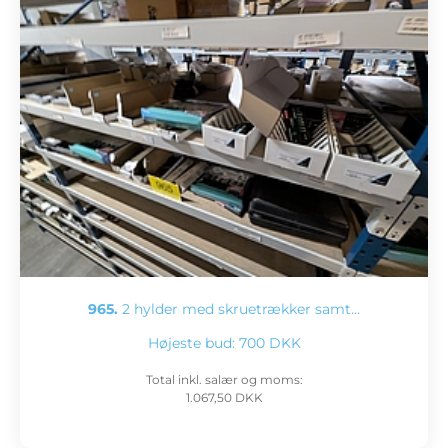
965.
2 hylder med skruetrækker samt…
Højeste bud:
700 DKK
Total inkl. salær og moms:
1.067,50 DKK