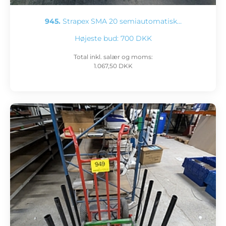
945.
Strapex SMA 20 semiautomatisk…
Højeste bud:
700 DKK
Total inkl. salær og moms:
1.067,50 DKK