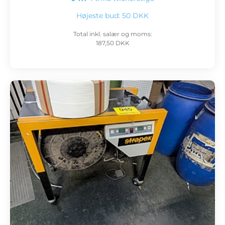
Højeste bud:
50 DKK
Total inkl. salær og moms:
187,50 DKK