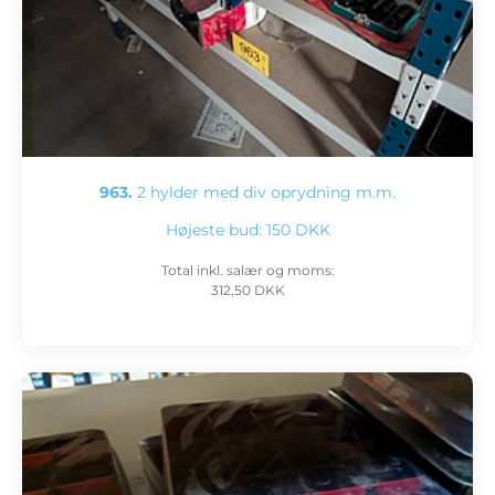
963.
2 hylder med div oprydning m.m.
Højeste bud:
150 DKK
Total inkl. salær og moms:
312,50 DKK