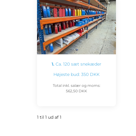
1.
Ca. 120 sæt snekæder
Højeste bud:
350 DKK
Total inkl. salær og moms:
562,50 DKK
1 til 1 ud af 1