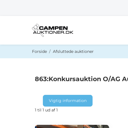
Du er her:
Forside
Afsluttede auktioner
863:Konkursauktion O/AG Au
Vigtig information
1 til 1 ud af 1