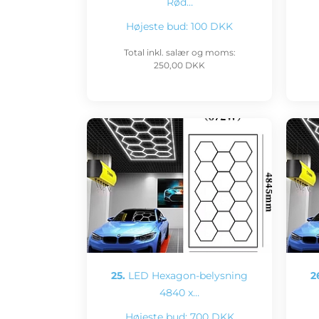
Rød…
Højeste bud:
100 DKK
Total inkl. salær og moms:
250,00 DKK
25.
LED Hexagon-belysning
2
4840 x…
Højeste bud:
700 DKK