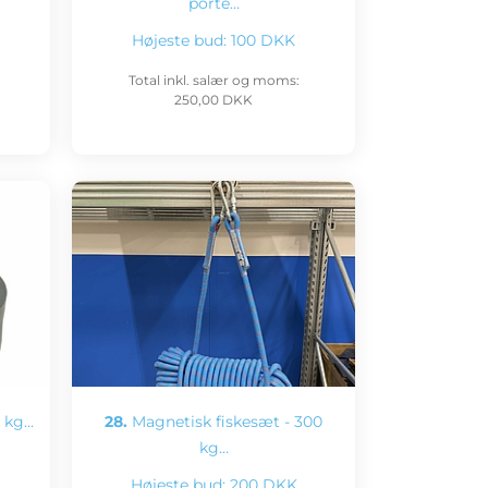
porte…
Højeste bud:
100 DKK
Total inkl. salær og moms:
250,00 DKK
0 kg…
28.
Magnetisk fiskesæt - 300
kg…
Højeste bud:
200 DKK