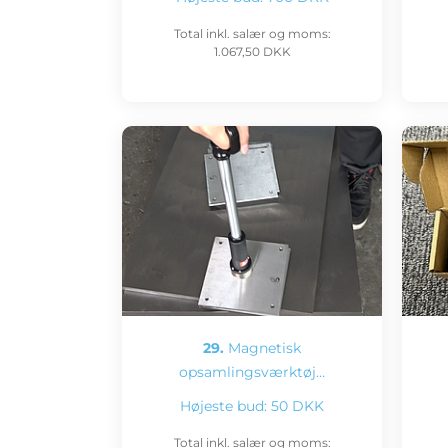
Total inkl. salær og moms:
1.067,50 DKK
29.
Magnetisk
opsamlingsværktøj…
Højeste bud:
50 DKK
Total inkl. salær og moms: