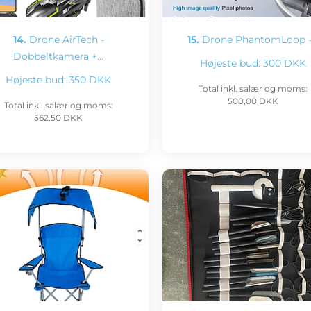
14.
Drone AirTech -
15.
Drone PhantomLoop 
Dobbeltkamera +…
Højeste bud:
300 DKK
Højeste bud:
350 DKK
Total inkl. salær og moms:
500,00 DKK
Total inkl. salær og moms:
562,50 DKK