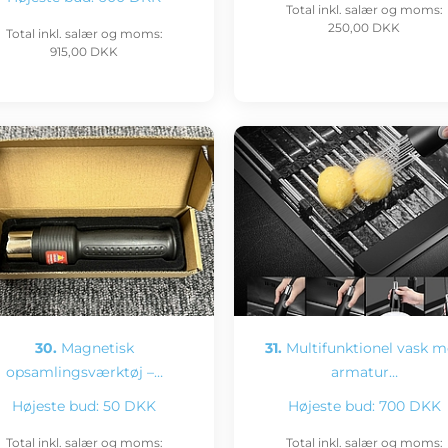
Total inkl. salær og moms:
250,00 DKK
Total inkl. salær og moms:
915,00 DKK
30.
Magnetisk
31.
Multifunktionel vask 
opsamlingsværktøj –…
armatur…
Højeste bud:
50 DKK
Højeste bud:
700 DKK
Total inkl. salær og moms:
Total inkl. salær og moms: