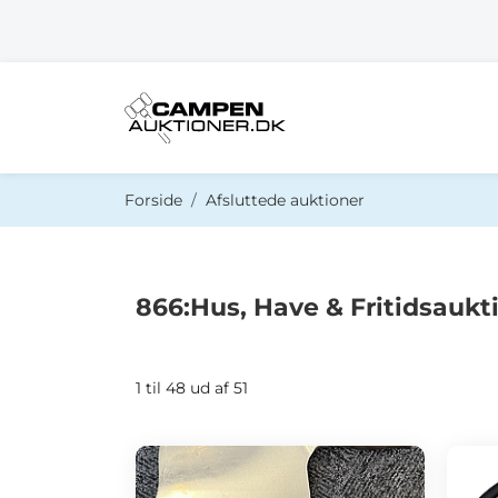
Du er her:
Forside
Afsluttede auktioner
866:Hus, Have & Fritidsaukt
1 til 48 ud af 51