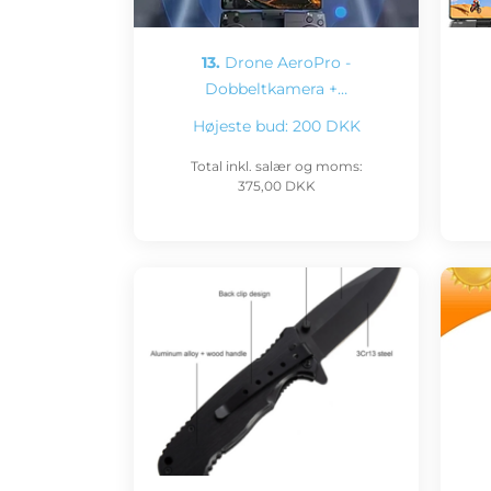
13.
Drone AeroPro -
Dobbeltkamera +…
Højeste bud:
200 DKK
Total inkl. salær og moms:
375,00 DKK