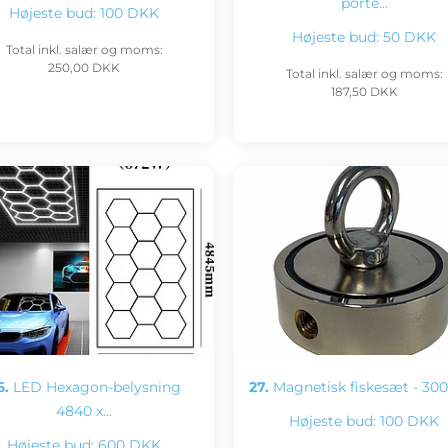
porte…
Højeste bud:
100 DKK
Højeste bud:
50 DKK
Total inkl. salær og moms:
250,00 DKK
Total inkl. salær og moms:
187,50 DKK
6.
LED Hexagon-belysning
27.
Magnetisk fiskesæt - 30
4840 x…
Højeste bud:
100 DKK
Højeste bud:
600 DKK