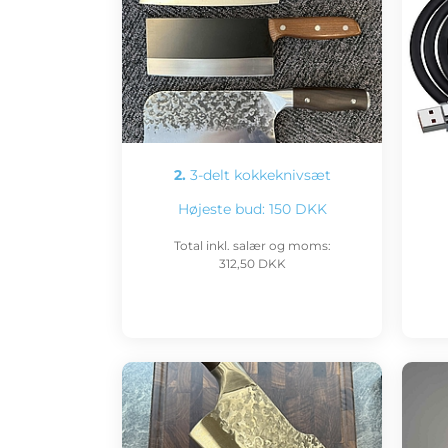
2.
3-delt kokkeknivsæt
Højeste bud:
150 DKK
Total inkl. salær og moms:
312,50 DKK