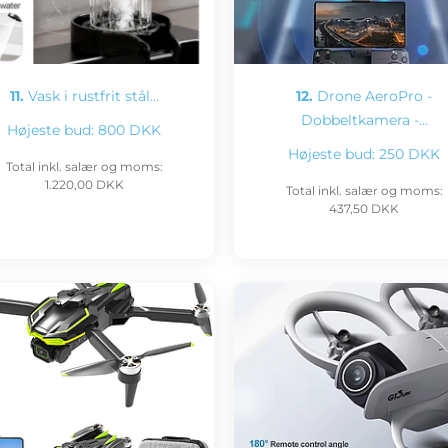
11.
Vask i rustfrit stål…
12.
Drone AeroPro -
Dobbeltkamera -…
Højeste bud:
800 DKK
Højeste bud:
250 DKK
Total inkl. salær og moms:
1.220,00 DKK
Total inkl. salær og moms:
437,50 DKK