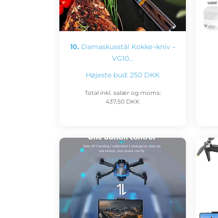
10.
Damaskusstål Kokke¬kniv –
VG10…
Højeste bud:
250 DKK
Total inkl. salær og moms:
437,50 DKK