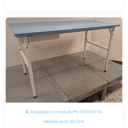
2.
Arbejdsbord med skuffe (MOMSFRI)
Højeste bud:
50 DKK