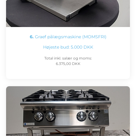
6.
Graef pålægsmaskine (MOMSFRI)
Højeste bud:
5.000 DKK
Total inkl. salær og moms:
6.375,00 DKK