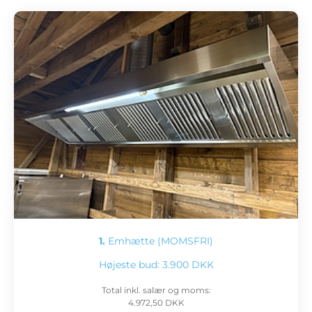
1.
Emhætte (MOMSFRI)
Højeste bud:
3.900 DKK
Total inkl. salær og moms:
4.972,50 DKK