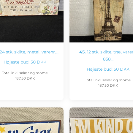
24 stk. skilte, metal, varenr.…
45.
12 stk. skilte, træ, vare
858…
Højeste bud:
50 DKK
Højeste bud:
50 DKK
Total inkl. salær og moms:
187,50 DKK
Total inkl. salær og moms:
187,50 DKK