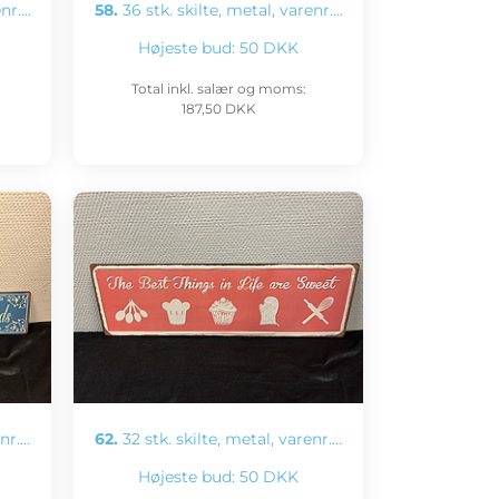
enr.…
58.
36 stk. skilte, metal, varenr.…
Højeste bud:
50 DKK
Total inkl. salær og moms:
187,50 DKK
enr.…
62.
32 stk. skilte, metal, varenr.…
Højeste bud:
50 DKK