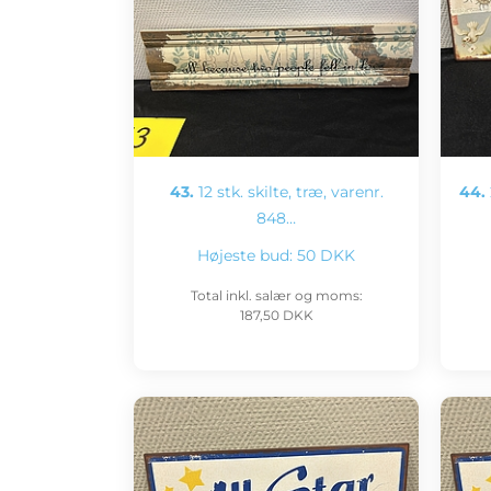
43.
12 stk. skilte, træ, varenr.
44.
848…
Højeste bud:
50 DKK
Total inkl. salær og moms:
187,50 DKK