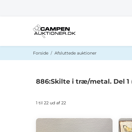
Du er her:
Forside
Afsluttede auktioner
886:Skilte i træ/metal. Del 1 
1 til 22 ud af 22