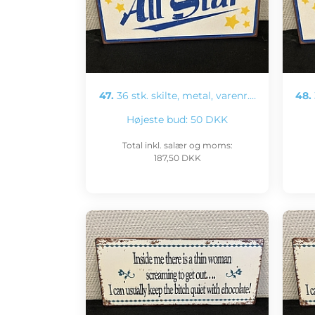
47.
36 stk. skilte, metal, varenr.…
48.
Højeste bud:
50 DKK
Total inkl. salær og moms:
187,50 DKK