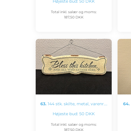
Højeste bud:
50 DKK
Total inkl. salær og moms:
187,50 DKK
63.
144 stk. skilte, metal, varenr.…
64.
Højeste bud:
50 DKK
Total inkl. salær og moms:
187,50 DKK