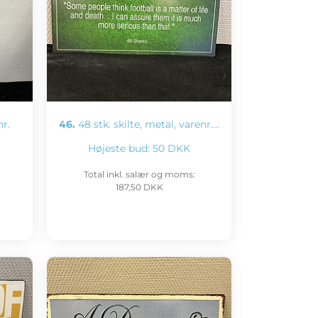
nr.
46.
48 stk. skilte, metal, varenr.…
Højeste bud:
50 DKK
Total inkl. salær og moms:
187,50 DKK