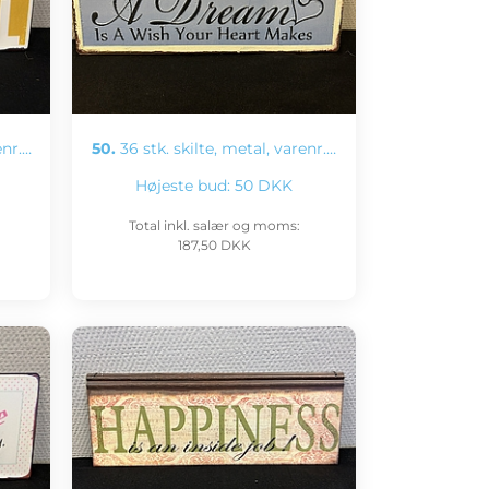
enr.…
50.
36 stk. skilte, metal, varenr.…
Højeste bud:
50 DKK
Total inkl. salær og moms:
187,50 DKK