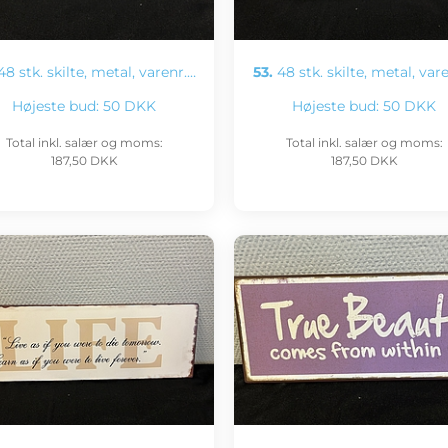
8 stk. skilte, metal, varenr.…
53.
48 stk. skilte, metal, var
Højeste bud:
50 DKK
Højeste bud:
50 DKK
Total inkl. salær og moms:
Total inkl. salær og moms:
187,50 DKK
187,50 DKK