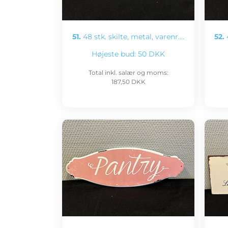
51.
48 stk. skilte, metal, varenr.…
52.
4
Højeste bud:
50 DKK
Total inkl. salær og moms:
187,50 DKK