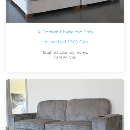
6.
Dobbelt Chaiselong Sofa
Højeste bud:
1.900 DKK
Total inkl. salær og moms:
2.897,50 DKK