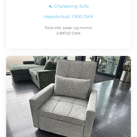
4.
Chaiselong Sofa
Højeste bud:
1.900 DKK
Total inkl. salær og moms:
2.897,50 DKK