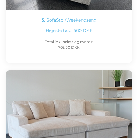
5.
SofaStol/Weekendseng
Højeste bud:
500 DKK
Total inkl. salær og moms:
762,50 DKK