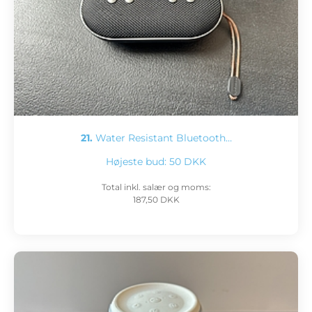
21.
Water Resistant Bluetooth…
Højeste bud:
50 DKK
Total inkl. salær og moms:
187,50 DKK