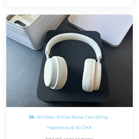
36.
Wireless Active Noise Cancelling…
Højeste bud:
50 DKK
Total inkl. salær og moms: