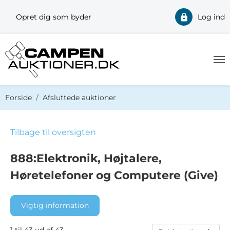
Opret dig som byder
Log ind
Du er her:
Forside
Afsluttede auktioner
Tilbage til oversigten
888:Elektronik, Højtalere,
Høretelefoner og Computere (Give)
Vigtig information
1 til 43 ud af 43