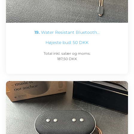
19.
Water Resistant Bluetooth…
Højeste bud:
50 DKK
Total inkl. salær og moms:
187,50 DKK