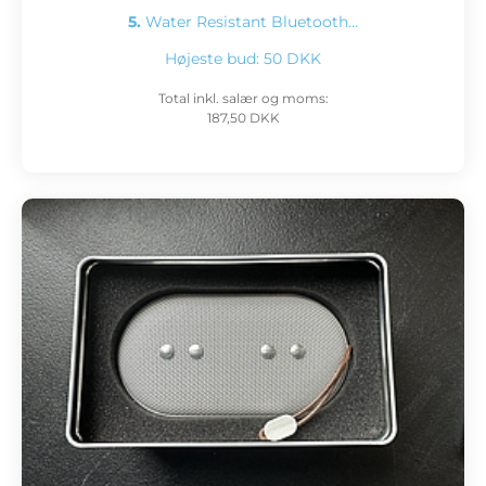
5.
Water Resistant Bluetooth…
Højeste bud:
50 DKK
Total inkl. salær og moms:
187,50 DKK