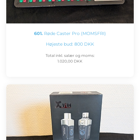
601.
Røde Caster Pro (MOMSFRI)
Højeste bud:
800 DKK
Total inkl. salær og moms:
1.020,00 DKK