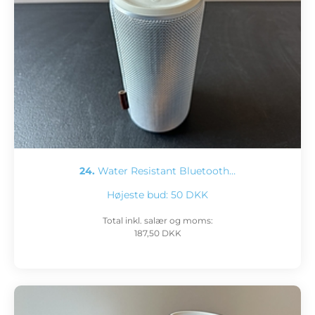
24.
Water Resistant Bluetooth…
Højeste bud:
50 DKK
Total inkl. salær og moms:
187,50 DKK