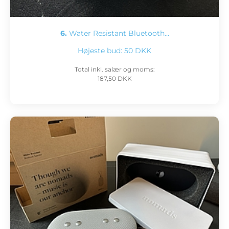
6.
Water Resistant Bluetooth…
Højeste bud:
50 DKK
Total inkl. salær og moms:
187,50 DKK