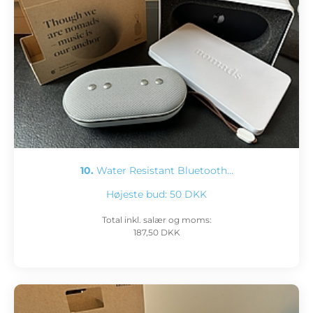
10.
Water Resistant Bluetooth…
Højeste bud:
50 DKK
Total inkl. salær og moms:
187,50 DKK