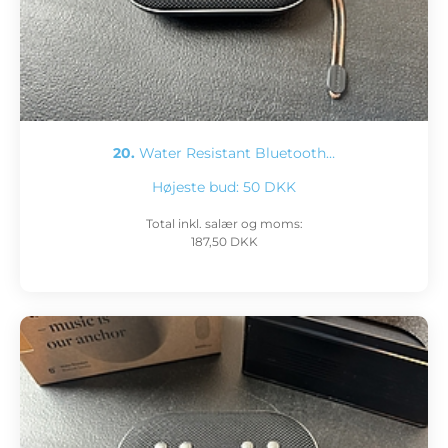
20.
Water Resistant Bluetooth…
Højeste bud:
50 DKK
Total inkl. salær og moms:
187,50 DKK