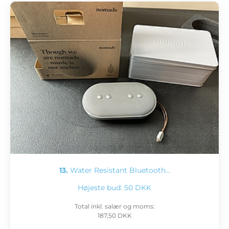
13.
Water Resistant Bluetooth…
Højeste bud:
50 DKK
Total inkl. salær og moms:
187,50 DKK