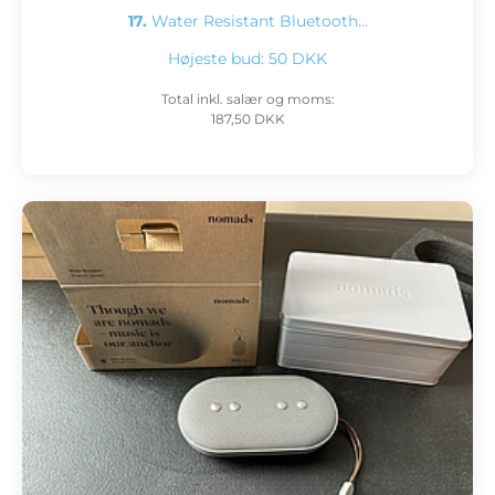
17.
Water Resistant Bluetooth…
Højeste bud:
50 DKK
Total inkl. salær og moms:
187,50 DKK