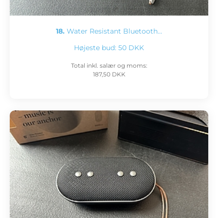
18.
Water Resistant Bluetooth…
Højeste bud:
50 DKK
Total inkl. salær og moms:
187,50 DKK