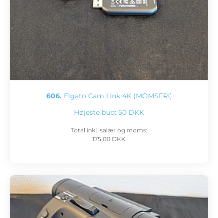
606.
Elgato Cam Link 4K (MOMSFRI)
Højeste bud:
50 DKK
Total inkl. salær og moms:
175,00 DKK