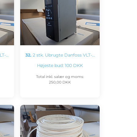
LT-…
32.
2 stk. Ubrugte Danfoss VLT-…
Højeste bud:
100 DKK
Total inkl. salær og moms:
250,00 DKK