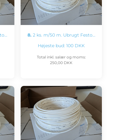
sto…
8.
2 ks. m/50 m. Ubrugt Festo…
Højeste bud:
100 DKK
Total inkl. salær og moms:
250,00 DKK