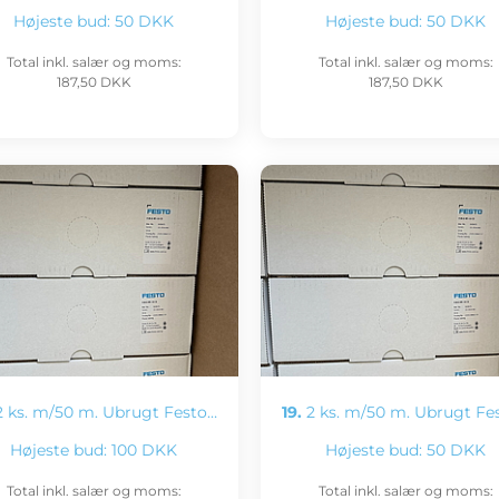
Højeste bud:
50 DKK
Højeste bud:
50 DKK
Total inkl. salær og moms:
Total inkl. salær og moms:
187,50 DKK
187,50 DKK
 ks. m/50 m. Ubrugt Festo…
19.
2 ks. m/50 m. Ubrugt Fe
Højeste bud:
100 DKK
Højeste bud:
50 DKK
Total inkl. salær og moms:
Total inkl. salær og moms: