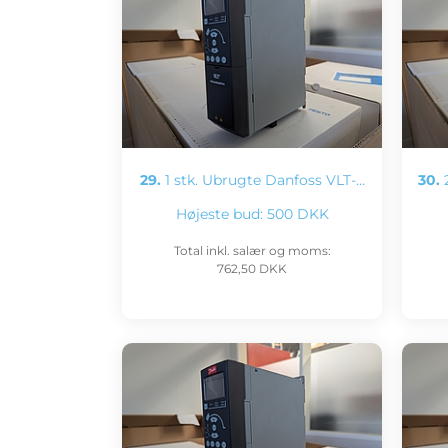
29.
1 stk. Ubrugte Danfoss VLT-…
30.
2
Højeste bud:
500 DKK
Total inkl. salær og moms:
762,50 DKK