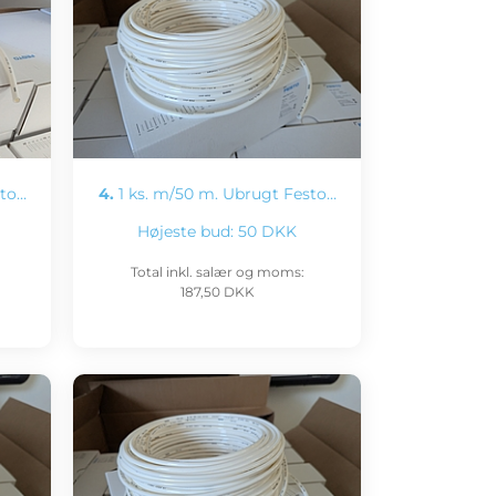
sto…
4.
1 ks. m/50 m. Ubrugt Festo…
Højeste bud:
50 DKK
Total inkl. salær og moms:
187,50 DKK