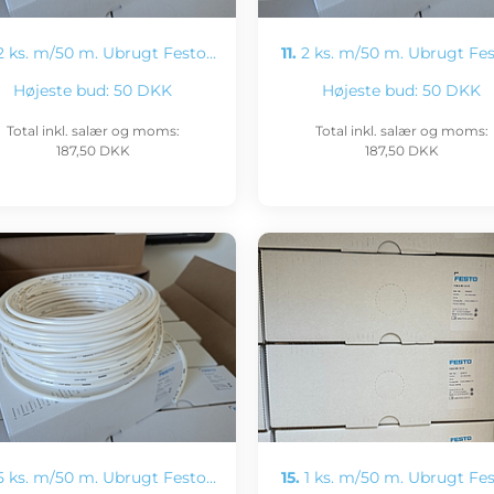
 ks. m/50 m. Ubrugt Festo…
11.
2 ks. m/50 m. Ubrugt Fe
Højeste bud:
50 DKK
Højeste bud:
50 DKK
Total inkl. salær og moms:
Total inkl. salær og moms:
187,50 DKK
187,50 DKK
 ks. m/50 m. Ubrugt Festo…
15.
1 ks. m/50 m. Ubrugt Fe