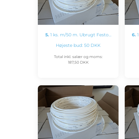
5.
1 ks. m/50 m. Ubrugt Festo…
6.
1
Højeste bud:
50 DKK
Total inkl. salær og moms:
187,50 DKK