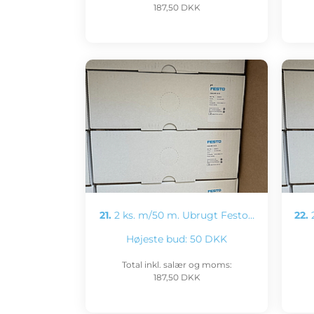
187,50 DKK
21.
2 ks. m/50 m. Ubrugt Festo…
22.
2
Højeste bud:
50 DKK
Total inkl. salær og moms:
187,50 DKK