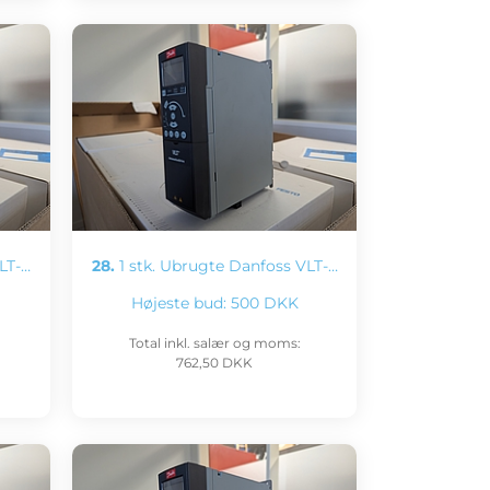
LT-…
28.
1 stk. Ubrugte Danfoss VLT-…
Højeste bud:
500 DKK
Total inkl. salær og moms:
762,50 DKK