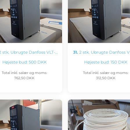
 stk. Ubrugte Danfoss VLT-…
31.
2 stk. Ubrugte Danfoss V
Højeste bud:
500 DKK
Højeste bud:
150 DKK
Total inkl. salær og moms:
Total inkl. salær og moms:
762,50 DKK
312,50 DKK