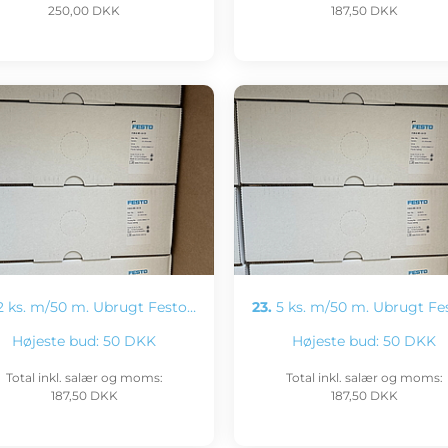
250,00 DKK
187,50 DKK
 ks. m/50 m. Ubrugt Festo…
23.
5 ks. m/50 m. Ubrugt Fe
Højeste bud:
50 DKK
Højeste bud:
50 DKK
Total inkl. salær og moms:
Total inkl. salær og moms:
187,50 DKK
187,50 DKK