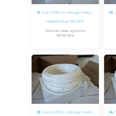
9.
2 ks. m/50 m. Ubrugt Festo…
10.
2
Højeste bud:
50 DKK
Total inkl. salær og moms:
187,50 DKK
13.
5 ks. m/50 m. Ubrugt Festo…
14.
5