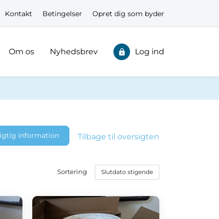
Kontakt
Betingelser
Opret dig som byder
Om os
Nyhedsbrev
Log ind
igtig information
Tilbage til oversigten
Sortering