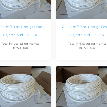
 ks. m/50 m. Ubrugt Festo…
7.
1 ks. m/50 m. Ubrugt Fe
Højeste bud:
50 DKK
Højeste bud:
50 DKK
Total inkl. salær og moms:
Total inkl. salær og moms:
187,50 DKK
187,50 DKK