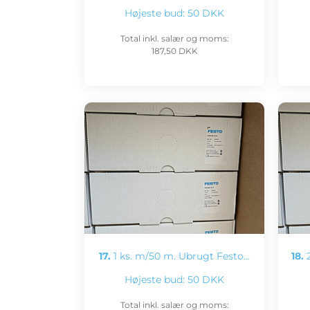
Højeste bud:
50 DKK
Total inkl. salær og moms:
187,50 DKK
17.
1 ks. m/50 m. Ubrugt Festo…
18.
2
Højeste bud:
50 DKK
Total inkl. salær og moms: