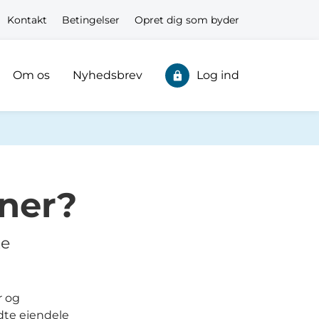
Kontakt
Betingelser
Opret dig som byder
Om os
Nyhedsbrev
Log ind
ner?
te
r og
dte ejendele