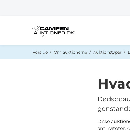
Du er her:
Forside
Om auktionerne
Auktionstyper
Hvad
Dødsboauk
genstande
Disse auktion
antikviteter.