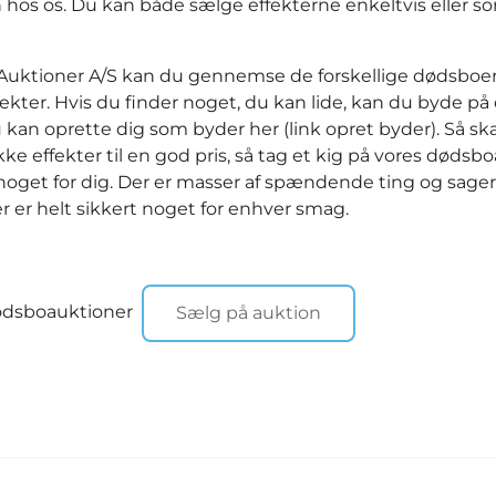
n hos os. Du kan både sælge effekterne enkeltvis eller s
ktioner A/S kan du gennemse de forskellige dødsboer t
ekter. Hvis du finder noget, du kan lide, kan du byde på
 kan oprette dig som byder her (link opret byder). Så sk
kke effekter til en god pris, så tag et kig på vores dødsb
 noget for dig. Der er masser af spændende ting og sage
r er helt sikkert noget for enhver smag.
dødsboauktioner
Sælg på auktion