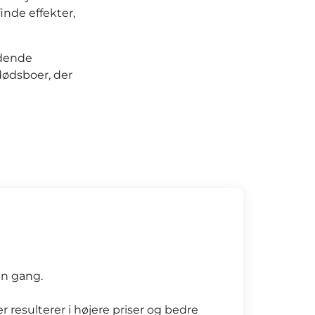
inde effekter,
ndende
dødsboer, der
én gang.
resulterer i højere priser og bedre