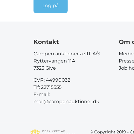
Log på
Kontakt
Om 
Campen auktioners eftf. A/S
Medie
Ryttervangen 11A
Press
7323 Give
Job h
CVR: 44990032
Tlf:
22715555
E-mail:
mail@campenauktioner.dk
© Copyright 2019 - 