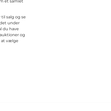
om et samlet
il salg og se
 det under
al du have
oauktioner og
r at vælge