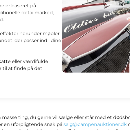
rne er baseret på
itionelle detailmarked,
d.
 effekter herunder møbler,
ndet, der passer ind i dine
atte eller værdifulde
 til at finde på det
n masse ting, du gerne vil sælge eller står med et dødsb
or en uforpligtende snak på
salg@campenauktioner.dk
o