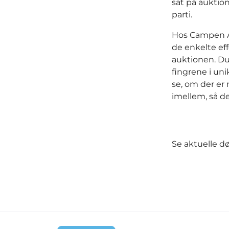
sat på auktio
parti.
Hos Campen Au
de enkelte eff
auktionen. Du
fingrene i uni
se, om der er
imellem, så de
Se aktuelle 