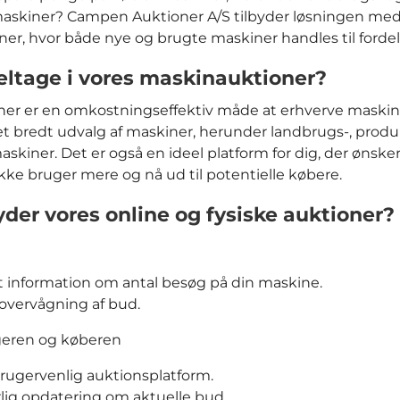
askiner? Campen Auktioner A/S tilbyder løsningen med
er, hvor både nye og brugte maskiner handles til fordela
eltage i vores maskinauktioner?
er er en omkostningseffektiv måde at erhverve maskine
et bredt udvalg af maskiner, herunder landbrugs-, produ
skiner. Det er også en ideel platform for dig, der ønske
kke bruger mere og nå ud til potentielle købere.
yder vores online og fysiske auktioner?
 information om antal besøg på din maskine.
overvågning af bud.
geren og køberen
ugervenlig auktionsplatform.
lig opdatering om aktuelle bud.