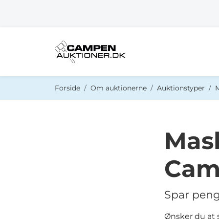
Du er her:
Forside
Om auktionerne
Auktionstyper
M
Mask
Cam
Spar peng
Ønsker du at 