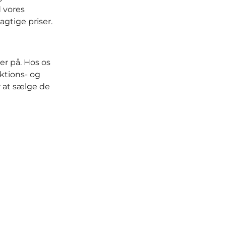
 vores
gtige priser.
r på. Hos os
ktions- og
r at sælge de