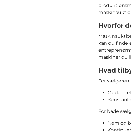
produktionsm
maskinauktion
Hvorfor d
Maskinauktion
kan du finde 
entreprenørma
maskiner du i
Hvad tilb
For sælgeren
Opdateret
Konstant 
For både sæl
Nem og br
Kontinuer