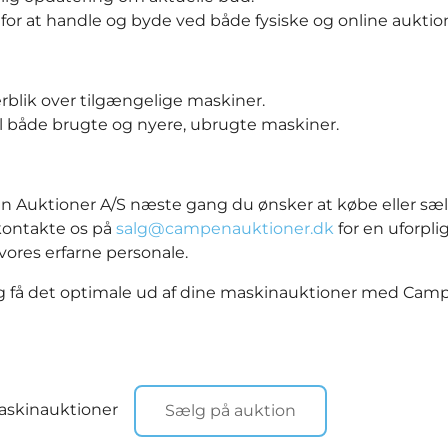
for at handle og byde ved både fysiske og online auktio
rblik over tilgængelige maskiner.
l både brugte og nyere, ubrugte maskiner.
Auktioner A/S næste gang du ønsker at købe eller sæl
kontakte os på
salg@campenauktioner.dk
for en uforpl
ores erfarne personale.
g få det optimale ud af dine maskinauktioner med Cam
maskinauktioner
Sælg på auktion