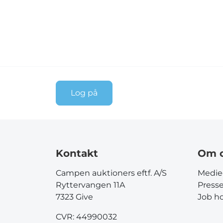
Log på
Kontakt
Om 
Campen auktioners eftf. A/S
Medie
Ryttervangen 11A
Press
7323 Give
Job h
CVR: 44990032