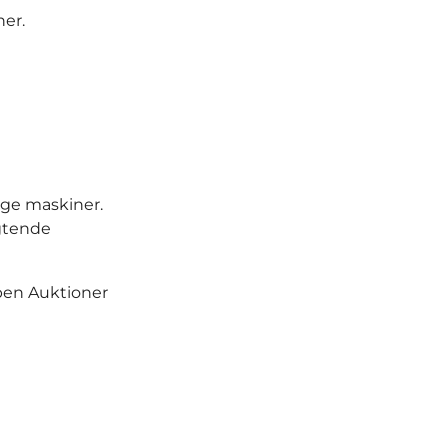
ner.
ge maskiner.
igtende
pen Auktioner